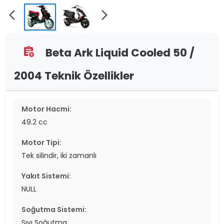
arrow_back_ios
arrow_forward_ios
Beta Ark Liquid Cooled 50 /
assignment_add
2004 Teknik Özellikler
Motor Hacmi:
49.2 cc
Motor Tipi:
Tek silindir, iki zamanlı
Yakıt Sistemi:
NULL
Soğutma Sistemi:
Sıvı Soğutma