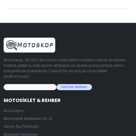
Motoskop, 45.000'den fazla motosiklet modelini, teknik analizleri,
haritalı yetkili & özel servis rehberini ve yedek parça pazar yerini
bünyesinde barındıran Türkiye'nin en büyük motosiklet
platformudur.
45.000+ Motosiklet Verisi
Haritalı Rehber
MOTOSIKLET & REHBER
Ana Sayfa
Motosiklet Markaları (A-Z)
Servis Bul (Haritalı)
Ekspertiz Noktaları