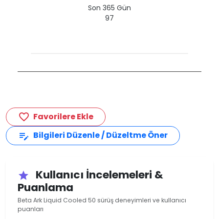
Son 365 Gün
97
Favorilere Ekle
favorite_border
Bilgileri Düzenle / Düzeltme Öner
edit_note
Kullanıcı İncelemeleri &
star
Puanlama
Beta Ark Liquid Cooled 50 sürüş deneyimleri ve kullanıcı
puanları