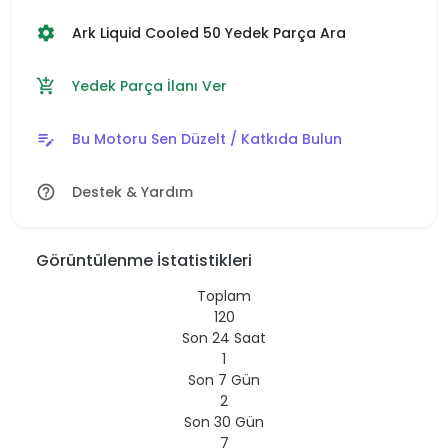
Ark Liquid Cooled 50 Yedek Parça Ara
settings
Yedek Parça İlanı Ver
add_shopping_cart
Bu Motoru Sen Düzelt / Katkıda Bulun
edit_note
Destek & Yardım
help_outline
Görüntülenme İstatistikleri
Toplam
120
Son 24 Saat
1
Son 7 Gün
2
Son 30 Gün
7