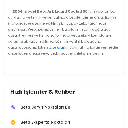
2004 model Beta Ark Liquid Cooled 50
için yapılan bu
açıklama ve teknik veriler yalnızca bilgilendirme amaçlıdır ve
motosikletler üzerine eğitilmiş bir yapay zeka tarafından
üretilmiştir. Websitemiz verilen bu bilgilerin tam doğruluğu
garanti etmez ve herhangi bir hata veya eksiklikten dolayı
sorumluluk kabul edilmez. Eğer bir yanlışlık olduğunu
düşünüyorsanız, lütfen
bize ulaşın
. Satın alma kararı vermeden
önce lütfen üretici veya yetkili satıcıyla iletişime geçin.
Hızlı İşlemler & Rehber
Beta Servis Noktaları Bul
build
Beta Ekspertiz Noktaları
verified