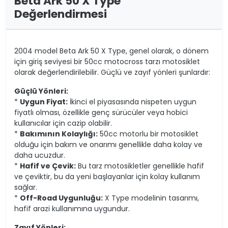
Beta Ark 50 X Type
Değerlendirmesi
2004 model Beta Ark 50 X Type, genel olarak, o dönem
için giriş seviyesi bir 50cc motocross tarzı motosiklet
olarak değerlendirilebilir. Güçlü ve zayıf yönleri şunlardır:
Güçlü Yönleri:
*
Uygun Fiyat:
İkinci el piyasasında nispeten uygun
fiyatlı olması, özellikle genç sürücüler veya hobici
kullanıcılar için cazip olabilir.
*
Bakımının Kolaylığı:
50cc motorlu bir motosiklet
olduğu için bakım ve onarımı genellikle daha kolay ve
daha ucuzdur.
*
Hafif ve Çevik:
Bu tarz motosikletler genellikle hafif
ve çeviktir, bu da yeni başlayanlar için kolay kullanım
sağlar.
*
Off-Road Uygunluğu:
X Type modelinin tasarımı,
hafif arazi kullanımına uygundur.
Zayıf Yönleri: