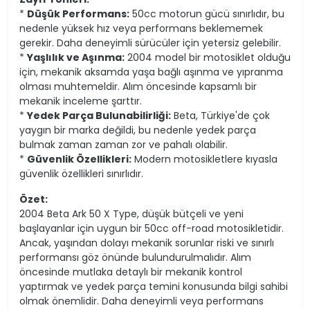
*
Düşük Performans:
50cc motorun gücü sınırlıdır, bu
nedenle yüksek hız veya performans beklememek
gerekir. Daha deneyimli sürücüler için yetersiz gelebilir.
*
Yaşlılık ve Aşınma:
2004 model bir motosiklet olduğu
için, mekanik aksamda yaşa bağlı aşınma ve yıpranma
olması muhtemeldir. Alım öncesinde kapsamlı bir
mekanik inceleme şarttır.
*
Yedek Parça Bulunabilirliği:
Beta, Türkiye'de çok
yaygın bir marka değildi, bu nedenle yedek parça
bulmak zaman zaman zor ve pahalı olabilir.
*
Güvenlik Özellikleri:
Modern motosikletlere kıyasla
güvenlik özellikleri sınırlıdır.
Özet:
2004 Beta Ark 50 X Type, düşük bütçeli ve yeni
başlayanlar için uygun bir 50cc off-road motosikletidir.
Ancak, yaşından dolayı mekanik sorunlar riski ve sınırlı
performansı göz önünde bulundurulmalıdır. Alım
öncesinde mutlaka detaylı bir mekanik kontrol
yaptırmak ve yedek parça temini konusunda bilgi sahibi
olmak önemlidir. Daha deneyimli veya performans