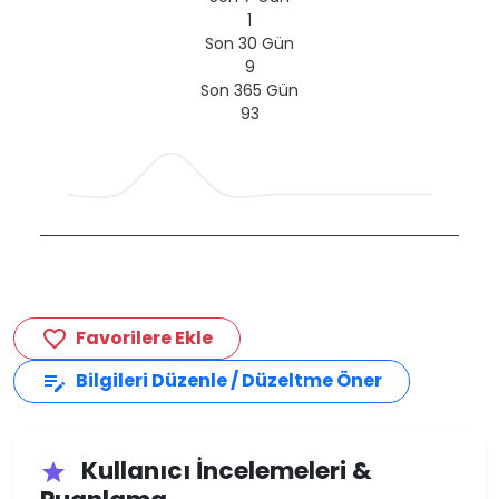
1
Son 30 Gün
9
Son 365 Gün
93
Favorilere Ekle
favorite_border
Bilgileri Düzenle / Düzeltme Öner
edit_note
Kullanıcı İncelemeleri &
star