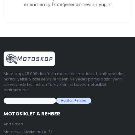
eklenmemiş. İlk değerlendirmeyi siz yapın!
Motoskop, 45.000'den fazla motosiklet modelini, teknik analizleri,
haritalı yetkili & özel servis rehberini ve yedek parça pazar yerini
bünyesinde barındıran Türkiye'nin en büyük motosiklet
platformudur.
45.000+ Motosiklet Verisi
Haritalı Rehber
MOTOSIKLET & REHBER
Ana Sayfa
Motosiklet Markaları (A-Z)