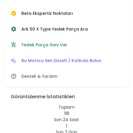
Beta Ekspertiz Noktaları
verified
Ark 50 X Type Yedek Parça Ara
settings
Yedek Parça İlanı Ver
add_shopping_cart
Bu Motoru Sen Düzelt / Katkıda Bulun
edit_note
Destek & Yardım
help_outline
Görüntülenme İstatistikleri
Toplam
118
Son 24 Saat
1
Son 7 Gün