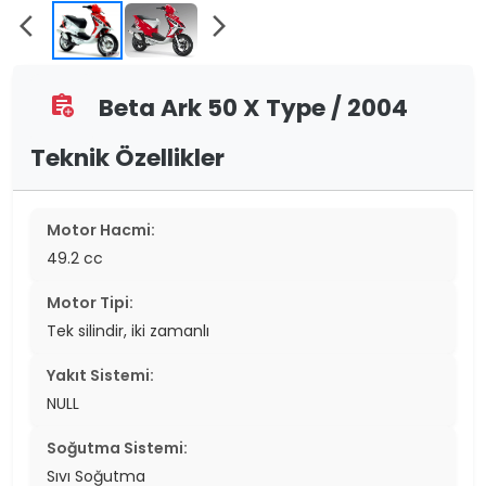
arrow_back_ios
arrow_forward_ios
Beta Ark 50 X Type / 2004
assignment_add
Teknik Özellikler
Motor Hacmi:
49.2 cc
Motor Tipi:
Tek silindir, iki zamanlı
Yakıt Sistemi:
NULL
Soğutma Sistemi:
Sıvı Soğutma