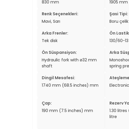
830 mm
1905 mm
two_wheel
Renk Seçenekleri:
Şasi Tipi:
two_wheel
Mavi, Sarı
Boru çelik
grid_vi
Arka Frenler:
Ön Lastik
Tek disk
130/60-13
sear
Ön Süspansiyon:
Arka Süs
Hydraulic fork with ø32 mm
Monoshoc
shaft
spring pr
Dingil Mesafesi:
Ateşleme
1740 mm (68.5 inches) mm
Electroni
Çap:
Rezerv Ya
190 mm (7.5 inches) mm
1.30 litre
litre