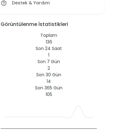
Destek & Yardım
help_outline
Görüntülenme İstatistikleri
Toplam
136
Son 24 Saat
1
Son 7 Gün
2
Son 30 Gün
14
Son 365 Gün
105