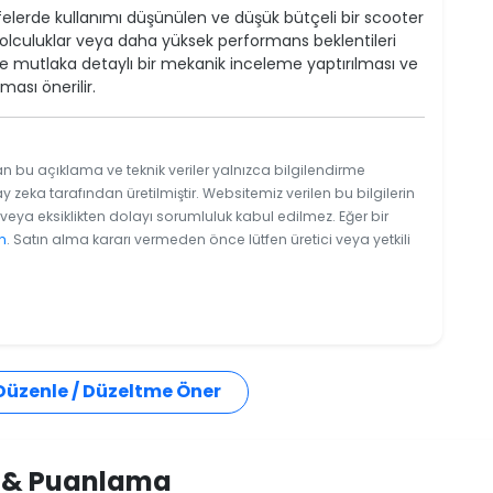
felerde kullanımı düşünülen ve düşük bütçeli bir scooter
n yolculuklar veya daha yüksek performans beklentileri
sinde mutlaka detaylı bir mekanik inceleme yaptırılması ve
ası önerilir.
an bu açıklama ve teknik veriler yalnızca bilgilendirme
y zeka tarafından üretilmiştir. Websitemiz verilen bu bilgilerin
eya eksiklikten dolayı sorumluluk kabul edilmez. Eğer bir
n
. Satın alma kararı vermeden önce lütfen üretici veya yetkili
 Düzenle / Düzeltme Öner
i & Puanlama