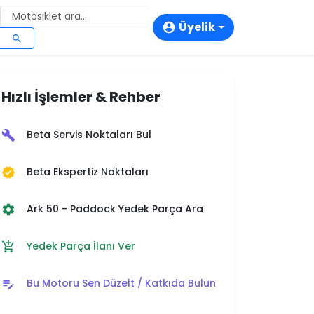
Üyelik
account_circle
search
login
person_add
Hızlı İşlemler & Rehber
storefront
Beta Servis Noktaları Bul
build
Beta Ekspertiz Noktaları
verified
Ark 50 - Paddock Yedek Parça Ara
settings
Yedek Parça İlanı Ver
add_shopping_cart
Bu Motoru Sen Düzelt / Katkıda Bulun
edit_note