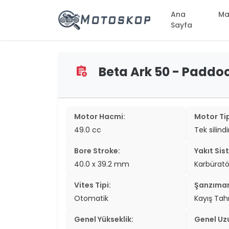
Ana
Ma
Sayfa
Beta Ark 50 - Paddock
assignment_add
two_wheel
two_wheel
two_wheel
Motor Hacmi:
Motor Tip
49.0 cc
Tek silindi
two_wheel
Bore Stroke:
Yakıt Sis
two_wheel
40.0 x 39.2 mm
Karbüratör
two_wheel
Vites Tipi:
Şanzıma
two_wheel
Otomatik
Kayış Tahr
two_wheel
Genel Yükseklik:
Genel Uz