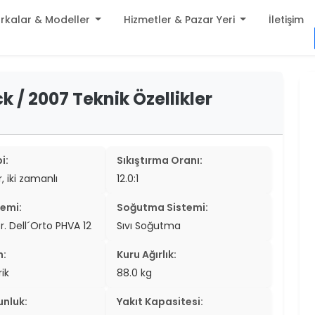
rkalar & Modeller
Hizmetler & Pazar Yeri
İletişim
build
 / 2007 Teknik Özellikler
er
settings
er
add_circle
er
i:
Sıkıştırma Oranı:
r, iki zamanlı
12.0:1
er
temi:
Soğutma Sistemi:
er
. Dell´Orto PHVA 12
Sıvı Soğutma
er
n:
Kuru Ağırlık:
er
ik
88.0 kg
er
unluk:
Yakıt Kapasitesi: