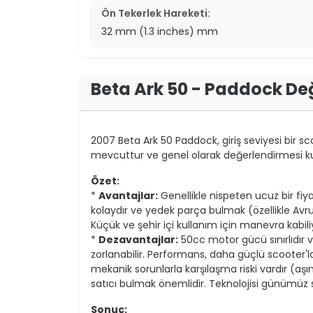
Ön Tekerlek Hareketi:
32 mm (1.3 inches) mm
Beta Ark 50 - Paddock De
2007 Beta Ark 50 Paddock, giriş seviyesi bir sco
mevcuttur ve genel olarak değerlendirmesi ku
Özet:
*
Avantajlar:
Genellikle nispeten ucuz bir fiya
kolaydır ve yedek parça bulmak (özellikle Avru
Küçük ve şehir içi kullanım için manevra kabiliy
*
Dezavantajlar:
50cc motor gücü sınırlıdır 
zorlanabilir. Performans, daha güçlü scooter'larl
mekanik sorunlarla karşılaşma riski vardır (aşı
satıcı bulmak önemlidir. Teknolojisi günümüz st
Sonuç: