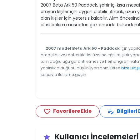
2007 Beta Ark 50 Paddock, şehir içi kısa mesa
arayan kişiler için uygun olabilir. Ancak, uzu
olan kişiler için yetersiz kalabilir. Alım önce
olası bakım masrafları göz önünde bulundurulm
2007 model Beta Ark 50 - Paddock
için yapıl
amaçlıdır ve motosikletler üzerine eğitilmiş bir yapa
tam doğruluğu garanti etmez ve herhangi bir hata v
yanlışlık olduğunu düşünüyorsanız, lütfen
bize ulaşı
satıcıyla iletişime geçin.
Favorilere Ekle
Bilgileri
favorite_border
edit_note
Kullanıcı İncelemeler
star