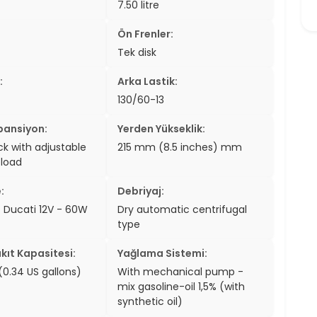
7.50 litre
er
Ön Frenler:
er
Tek disk
ew
:
Arka Lastik:
130/60-13
ch
pansiyon:
Yerden Yükseklik:
k with adjustable
215 mm (8.5 inches) mm
eload
:
Debriyaj:
c Ducati 12V - 60W
Dry automatic centrifugal
type
kıt Kapasitesi:
Yağlama Sistemi:
s (0.34 US gallons)
With mechanical pump -
mix gasoline-oil 1,5% (with
synthetic oil)