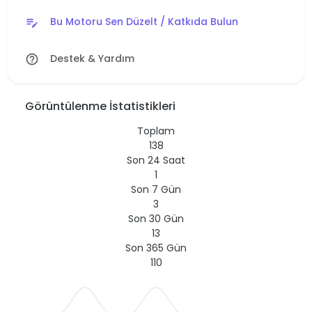
Bu Motoru Sen Düzelt / Katkıda Bulun
edit_note
Destek & Yardım
help_outline
Görüntülenme İstatistikleri
Toplam
138
Son 24 Saat
1
Son 7 Gün
3
Son 30 Gün
13
Son 365 Gün
110