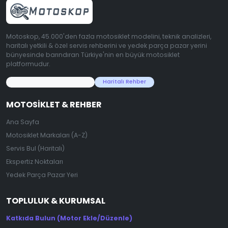
Motoskop, 45.000'den fazla motosiklet modelini, teknik analizleri,
haritalı yetkili & özel servis rehberini ve yedek parça pazar yerini
bünyesinde barındıran Türkiye'nin en büyük motosiklet
platformudur.
45.000+ Motosiklet Verisi
Haritalı Rehber
MOTOSIKLET & REHBER
Ana Sayfa
Motosiklet Markaları (A-Z)
Servis Bul (Haritalı)
Ekspertiz Noktaları
Yedek Parça Pazar Yeri
TOPLULUK & KURUMSAL
Katkıda Bulun (Motor Ekle/Düzenle)