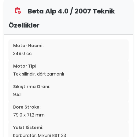
Beta Alp 4.0 / 2007 Teknik
assignment_add
Özellikler
Motor Hacmi:
349.0 cc
Motor Tipi:
Tek silindir, dört zamanlı
Sıkıştırma Oranı:
9.5:1
Bore Stroke:
79.0 x 71.2 mm
Yakıt Sistemi:
Karbüratör. Mikuni BST 33