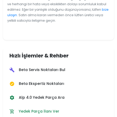
ve herhangi bir hata veya eksiklikten dolayı sorumluluk kabul
edilmez. Eğer bir yanlışlık olduğunu düşünüyorsanız, lütfen
bize
ulaşın
. Satın alma kararı vermeden önce lütfen üretici veya
yetkili satıcıyla iletişime geçin.
Hızlı İşlemler & Rehber
Beta Servis Noktaları Bul
build
Beta Ekspertiz Noktaları
verified
Alp 4.0 Yedek Parça Ara
settings
Yedek Parça İlanı Ver
add_shopping_cart