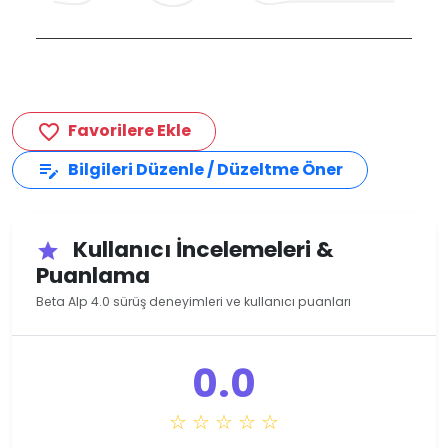
Favorilere Ekle
favorite_border
Bilgileri Düzenle / Düzeltme Öner
edit_note
Kullanıcı İncelemeleri &
star
Puanlama
Beta Alp 4.0 sürüş deneyimleri ve kullanıcı puanları
0.0
☆ ☆ ☆ ☆ ☆