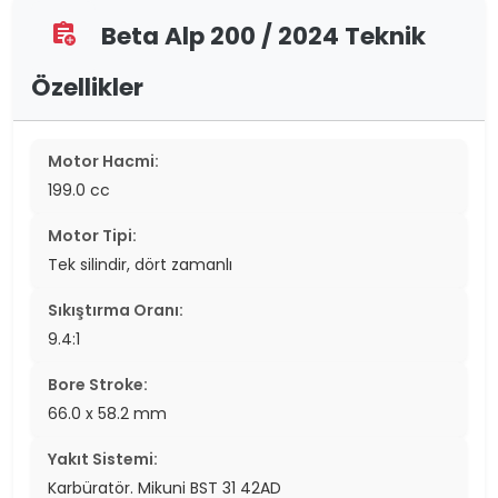
Beta Alp 200 / 2024 Teknik
assignment_add
Özellikler
Motor Hacmi:
199.0 cc
Motor Tipi:
Tek silindir, dört zamanlı
Sıkıştırma Oranı:
9.4:1
Bore Stroke:
66.0 x 58.2 mm
Yakıt Sistemi:
Karbüratör. Mikuni BST 31 42AD