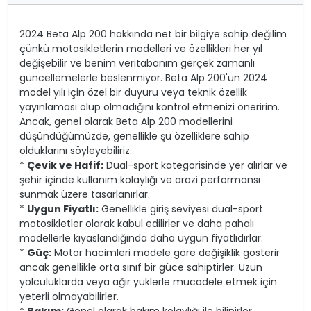
2024 Beta Alp 200 hakkında net bir bilgiye sahip değilim
çünkü motosikletlerin modelleri ve özellikleri her yıl
değişebilir ve benim veritabanım gerçek zamanlı
güncellemelerle beslenmiyor. Beta Alp 200'ün 2024
model yılı için özel bir duyuru veya teknik özellik
yayınlaması olup olmadığını kontrol etmenizi öneririm.
Ancak, genel olarak Beta Alp 200 modellerini
düşündüğümüzde, genellikle şu özelliklere sahip
olduklarını söyleyebiliriz:
*
Çevik ve Hafif:
Dual-sport kategorisinde yer alırlar ve
şehir içinde kullanım kolaylığı ve arazi performansı
sunmak üzere tasarlanırlar.
*
Uygun Fiyatlı:
Genellikle giriş seviyesi dual-sport
motosikletler olarak kabul edilirler ve daha pahalı
modellerle kıyaslandığında daha uygun fiyatlıdırlar.
*
Güç:
Motor hacimleri modele göre değişiklik gösterir
ancak genellikle orta sınıf bir güce sahiptirler. Uzun
yolculuklarda veya ağır yüklerle mücadele etmek için
yeterli olmayabilirler.