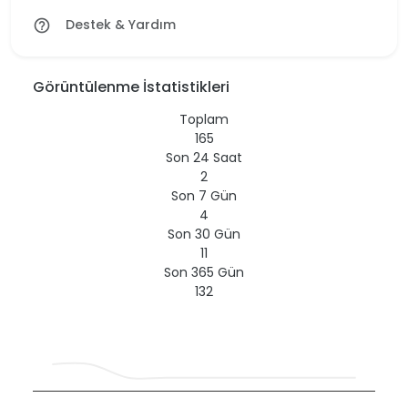
Destek & Yardım
help_outline
Görüntülenme İstatistikleri
Toplam
165
Son 24 Saat
2
Son 7 Gün
4
Son 30 Gün
11
Son 365 Gün
132