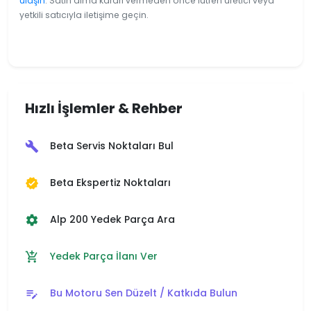
ulaşın
. Satın alma kararı vermeden önce lütfen üretici veya
yetkili satıcıyla iletişime geçin.
Hızlı İşlemler & Rehber
Beta Servis Noktaları Bul
build
Beta Ekspertiz Noktaları
verified
Alp 200 Yedek Parça Ara
settings
Yedek Parça İlanı Ver
add_shopping_cart
Bu Motoru Sen Düzelt / Katkıda Bulun
edit_note