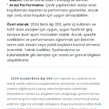
*
Bakım:
Genel olarak bakım kolaylığı ile bilinirler.
*
Arazi Performansı:
Çevik yapılarından dolayı arazi
koşullarında nispeten iyi performans gösterirler, ancak
aşırı zorlu arazi koşulları için uygun olmayabilirler.
Özet olarak:
2024 Beta Alp 200, şehir içi kullanım ve
hafif arazi sürüşleri için uygun, uygun fiyatlı bir giriş
seviyesi dual-sport motosiklet olabilir. Ancak, spesifik
özelliklerini ve performansını öğrenmek için Beta'nın
resmi web sitesini veya yetkili bayilerini kontrol etmeniz
önemlidir. Teknik özellikler, fiyatlandırma ve
kullanılabilirlik gibi detaylar için orada en güncel bilgilere
ulaşabilirsiniz.
2024 model Beta Alp 200
için yapılan bu açıklama ve
teknik veriler yalnızca bilgilendirme amaçlıdır ve motosikletler
üzerine eğitilmiş bir yapay zeka tarafından üretilmiştir.
Websitemiz verilen bu bilgilerin tam doğruluğu garanti etmez
ve herhangi bir hata veya eksiklikten dolayı sorumluluk kabul
edilmez. Eğer bir yanlışlık olduğunu düşünüyorsanız, lütfen
bize