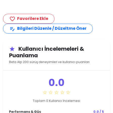
Favorilere Ekle
favorite_border
Bilgileri Düzenle / Düzeltme Öner
edit_note
Kullanıcı İncelemeleri &
star
Puanlama
Beta Alp 200 sürüş deneyimleri ve kullanıcı puanları
0.0
☆ ☆ ☆ ☆ ☆
Toplam 0 Kullanıcı İncelemesi
Performans & Güç
0.0 / 5