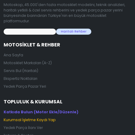
Motoskop, 45.000'den fazla motosiklet modelini, teknik analizleri,
haritalı yetkili & özel servis rehberini ve yedek parça pazar yerini
bünyesinde barındıran Türkiye'nin en büyük motosiklet
platformudur.
45.000+ Motosiklet Verisi
Haritalı Rehber
MOTOSIKLET & REHBER
Ana Sayfa
Motosiklet Markaları (A-Z)
Servis Bul (Haritalı)
Ekspertiz Noktaları
Yedek Parça Pazar Yeri
TOPLULUK & KURUMSAL
Katkıda Bulun (Motor Ekle/Düzenle)
Kurumsal İşletme Kaydı Yap
Yedek Parça İlanı Ver