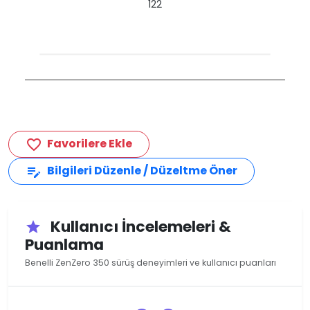
122
Favorilere Ekle
favorite_border
Bilgileri Düzenle / Düzeltme Öner
edit_note
Kullanıcı İncelemeleri &
star
Puanlama
Benelli ZenZero 350 sürüş deneyimleri ve kullanıcı puanları