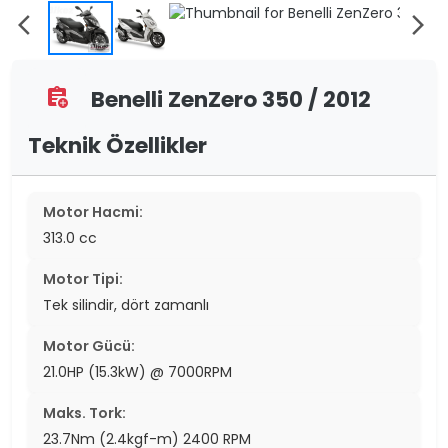
arrow_back_ios
arrow_forward_ios
Benelli ZenZero 350 / 2012
assignment_add
Teknik Özellikler
Motor Hacmi:
313.0 cc
Motor Tipi:
Tek silindir, dört zamanlı
Motor Gücü:
21.0HP (15.3kW) @ 7000RPM
Maks. Tork:
23.7Nm (2.4kgf-m) 2400 RPM