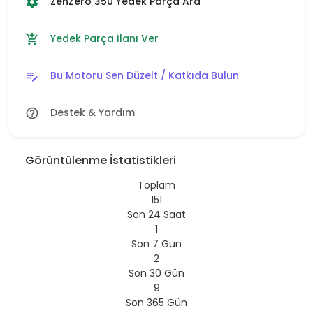
ZenZero 350 Yedek Parça Ara
settings
Yedek Parça İlanı Ver
add_shopping_cart
Bu Motoru Sen Düzelt / Katkıda Bulun
edit_note
Destek & Yardım
help_outline
Görüntülenme İstatistikleri
Toplam
151
Son 24 Saat
1
Son 7 Gün
2
Son 30 Gün
9
Son 365 Gün