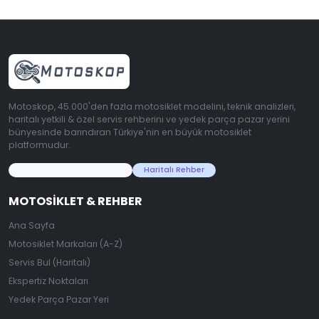
Motoskop, 45.000'den fazla motosiklet modelini, teknik analizleri,
haritalı yetkili & özel servis rehberini ve yedek parça pazar yerini
bünyesinde barındıran Türkiye'nin en büyük motosiklet
platformudur.
45.000+ Motosiklet Verisi
Haritalı Rehber
MOTOSIKLET & REHBER
Ana Sayfa
Motosiklet Markaları (A-Z)
Servis Bul (Haritalı)
Ekspertiz Noktaları
Yedek Parça Pazar Yeri