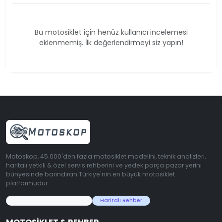
Bu motosiklet için henüz kullanıcı incelemesi
eklenmemiş. İlk değerlendirmeyi siz yapın!
Motoskop, 45.000'den fazla motosiklet modelini, teknik analizleri,
haritalı yetkili & özel servis rehberini ve yedek parça pazar yerini
bünyesinde barındıran Türkiye'nin en büyük motosiklet
platformudur.
45.000+ Motosiklet Verisi
Haritalı Rehber