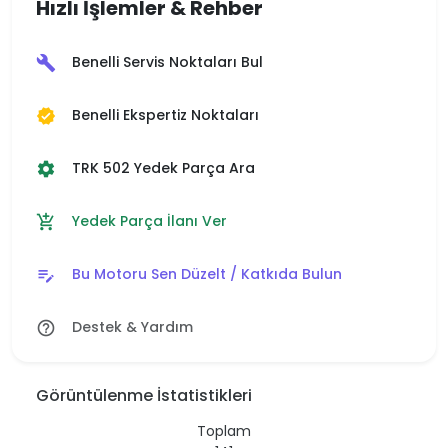
Hızlı İşlemler & Rehber
Benelli Servis Noktaları Bul
build
Benelli Ekspertiz Noktaları
verified
TRK 502 Yedek Parça Ara
settings
Yedek Parça İlanı Ver
add_shopping_cart
Bu Motoru Sen Düzelt / Katkıda Bulun
edit_note
Destek & Yardım
help_outline
Görüntülenme İstatistikleri
Toplam