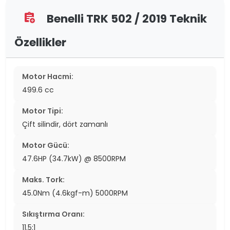
Benelli TRK 502 / 2019 Teknik
assignment_add
Özellikler
Motor Hacmi:
499.6 cc
Motor Tipi:
Çift silindir, dört zamanlı
Motor Gücü:
47.6HP (34.7kW) @ 8500RPM
Maks. Tork:
45.0Nm (4.6kgf-m) 5000RPM
Sıkıştırma Oranı:
11.5:1