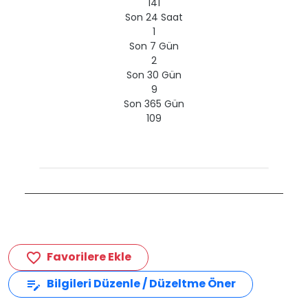
141
Son 24 Saat
1
Son 7 Gün
2
Son 30 Gün
9
Son 365 Gün
109
Favorilere Ekle
favorite_border
Bilgileri Düzenle / Düzeltme Öner
edit_note