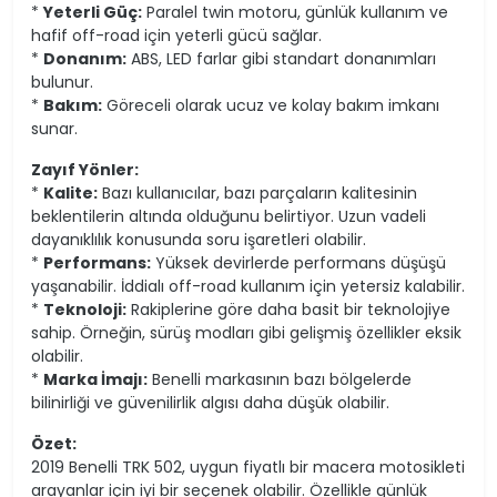
*
Yeterli Güç:
Paralel twin motoru, günlük kullanım ve
hafif off-road için yeterli gücü sağlar.
*
Donanım:
ABS, LED farlar gibi standart donanımları
bulunur.
*
Bakım:
Göreceli olarak ucuz ve kolay bakım imkanı
sunar.
Zayıf Yönler:
*
Kalite:
Bazı kullanıcılar, bazı parçaların kalitesinin
beklentilerin altında olduğunu belirtiyor. Uzun vadeli
dayanıklılık konusunda soru işaretleri olabilir.
*
Performans:
Yüksek devirlerde performans düşüşü
yaşanabilir. İddialı off-road kullanım için yetersiz kalabilir.
*
Teknoloji:
Rakiplerine göre daha basit bir teknolojiye
sahip. Örneğin, sürüş modları gibi gelişmiş özellikler eksik
olabilir.
*
Marka İmajı:
Benelli markasının bazı bölgelerde
bilinirliği ve güvenilirlik algısı daha düşük olabilir.
Özet:
2019 Benelli TRK 502, uygun fiyatlı bir macera motosikleti
arayanlar için iyi bir seçenek olabilir. Özellikle günlük