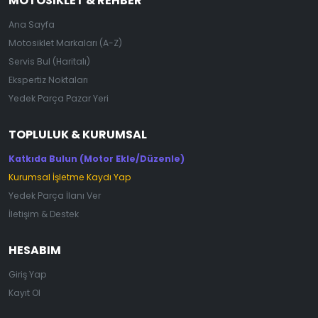
MOTOSIKLET & REHBER
Ana Sayfa
Motosiklet Markaları (A-Z)
Servis Bul (Haritalı)
Ekspertiz Noktaları
Yedek Parça Pazar Yeri
TOPLULUK & KURUMSAL
Katkıda Bulun (Motor Ekle/Düzenle)
Kurumsal İşletme Kaydı Yap
Yedek Parça İlanı Ver
İletişim & Destek
HESABIM
Giriş Yap
Kayıt Ol