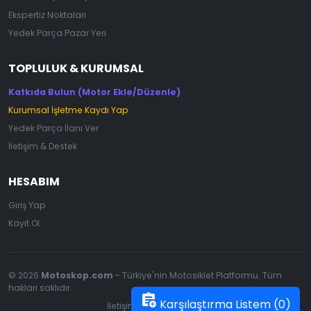
Ekspertiz Noktaları
Yedek Parça Pazar Yeri
TOPLULUK & KURUMSAL
Katkıda Bulun (Motor Ekle/Düzenle)
Kurumsal İşletme Kaydı Yap
Yedek Parça İlanı Ver
İletişim & Destek
HESABIM
Giriş Yap
Kayıt Ol
© 2026
Motoskop.com
- Türkiye'nin Motosiklet Platformu. Tüm
hakları saklıdır.
assignment_add
Karşılaştırma Listem (
0
)
İletişim
|
Gizlilik Politikası