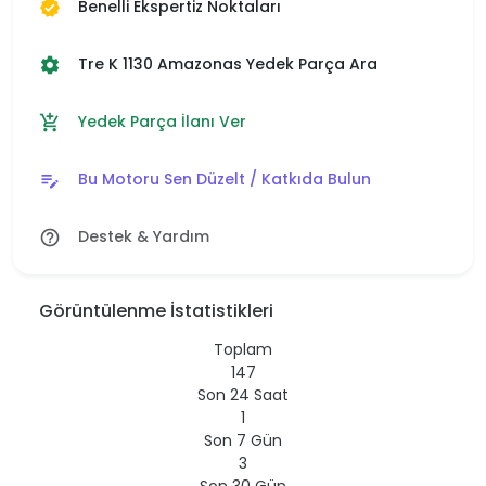
Benelli Ekspertiz Noktaları
verified
Tre K 1130 Amazonas Yedek Parça Ara
settings
Yedek Parça İlanı Ver
add_shopping_cart
Bu Motoru Sen Düzelt / Katkıda Bulun
edit_note
Destek & Yardım
help_outline
Görüntülenme İstatistikleri
Toplam
147
Son 24 Saat
1
Son 7 Gün
3