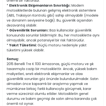
önemli bir faktördür.
*
Elektronik Ekipmanların Sınırlılığı:
Modern
motosikletlerde bulunan gelişmiş elektronik sistemlere
(ABS, Traksiyon Kontrolü gibi) sahip olmayabilir (modele
ve donanım seviyesine bağlı). Bu, güvenlik açısından
dezavantaj olabilir.
*
Güvenilirlik Sorunları:
Bazı kullanıcılar güvenilirlik
konusunda sorunlar bildirmiştir. Bu, her motosiklette aynı
olmayabilir, ancak potansiyel bir risk faktörüdür.
*
Yakıt Tüketimi:
Güçlü motoru nedeniyle yakıt
tüketimi yüksek olabilir.
Sonuç:
2015 Benelli Tre K 1130 Amazonas, güçlü motoru ve şık
tasarımıyla cazip bir motosiklettir. Ancak, yüksek bakım
maliyetleri, sınırlı elektronik ekipmanlar ve olası
güvenilirlik sorunları göz önünde bulundurulmalıdır. Satın
almadan önce kapsamlı bir araştırma yapmak ve
mümkünse birkaç farklı kullanıcıyla görüşmek, karar
verme sürecinizi olumlu etkiler. Motosikletin genel
durumu ve bakım geçmişi de satın alma kararında çok
önemli rol oynar.