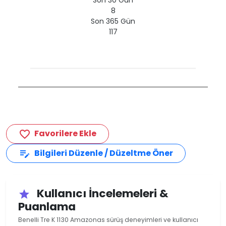
Son 30 Gün
8
Son 365 Gün
117
Favorilere Ekle
favorite_border
Bilgileri Düzenle / Düzeltme Öner
edit_note
Kullanıcı İncelemeleri &
star
Puanlama
Benelli Tre K 1130 Amazonas sürüş deneyimleri ve kullanıcı