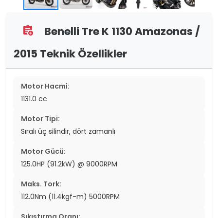
Benelli Tre K 1130 Amazonas /
assignment_add
2015 Teknik Özellikler
Motor Hacmi:
1131.0 cc
Motor Tipi:
Sıralı üç silindir, dört zamanlı
Motor Gücü:
125.0HP (91.2kW) @ 9000RPM
Maks. Tork:
112.0Nm (11.4kgf-m) 5000RPM
Sıkıştırma Oranı: