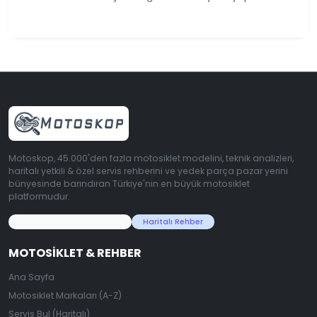
Motoskop, 45.000'den fazla motosiklet modelini, teknik analizleri,
haritalı yetkili & özel servis rehberini ve yedek parça pazar yerini
bünyesinde barındıran Türkiye'nin en büyük motosiklet
platformudur.
45.000+ Motosiklet Verisi
Haritalı Rehber
MOTOSIKLET & REHBER
Ana Sayfa
Motosiklet Markaları (A-Z)
Servis Bul (Haritalı)