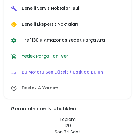
Benelli Servis Noktaları Bul
build
Benelli Ekspertiz Noktaları
verified
Tre 1130 K Amazonas Yedek Parça Ara
settings
Yedek Parça İlanı Ver
add_shopping_cart
Bu Motoru Sen Düzelt / Katkıda Bulun
edit_note
Destek & Yardım
help_outline
Görüntülenme İstatistikleri
Toplam
120
Son 24 Saat