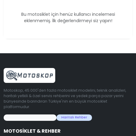
Bu motosiklet için henüz kullanıcı incelemesi
eklenmemiş. İlk değerlendirmeyi siz yapın!
Motoskop, 45.000'den fazla motosiklet modelini, teknik analizleri,
haritalı yetkili & özel servis rehberini ve yedek parça pazar yerini
bünyesinde barındıran Türkiye'nin en büyük motosiklet
platformudur.
45.000+ Motosiklet Verisi
Haritalı Rehber
MOTOSIKLET & REHBER