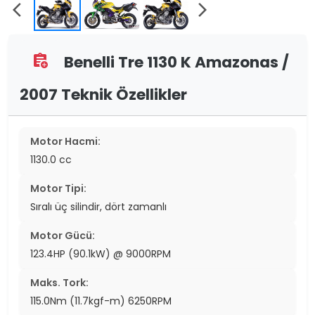
arrow_back_ios
arrow_forward_ios
Benelli Tre 1130 K Amazonas /
assignment_add
2007 Teknik Özellikler
Motor Hacmi:
1130.0 cc
Motor Tipi:
Sıralı üç silindir, dört zamanlı
Motor Gücü:
123.4HP (90.1kW) @ 9000RPM
Maks. Tork:
115.0Nm (11.7kgf-m) 6250RPM