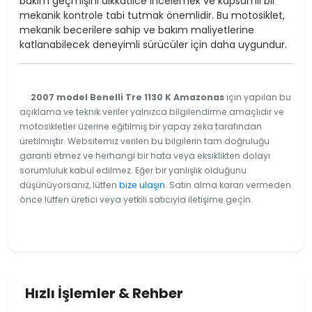
bakım geçmişini dikkatlice incelemek ve kapsamlı bir
mekanik kontrole tabi tutmak önemlidir. Bu motosiklet,
mekanik becerilere sahip ve bakım maliyetlerine
katlanabilecek deneyimli sürücüler için daha uygundur.
2007 model Benelli Tre 1130 K Amazonas
için yapılan bu
açıklama ve teknik veriler yalnızca bilgilendirme amaçlıdır ve
motosikletler üzerine eğitilmiş bir yapay zeka tarafından
üretilmiştir. Websitemiz verilen bu bilgilerin tam doğruluğu
garanti etmez ve herhangi bir hata veya eksiklikten dolayı
sorumluluk kabul edilmez. Eğer bir yanlışlık olduğunu
düşünüyorsanız, lütfen
bize ulaşın
. Satın alma kararı vermeden
önce lütfen üretici veya yetkili satıcıyla iletişime geçin.
Hızlı İşlemler & Rehber