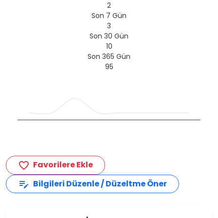
2
Son 7 Gün
3
Son 30 Gün
10
Son 365 Gün
95
Favorilere Ekle
favorite_border
Bilgileri Düzenle / Düzeltme Öner
edit_note