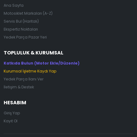
Ana Sayfa
Motosiklet Markaları (A-Z)
Servis Bul (Haritalı)
Ekspertiz Noktaları
Yedek Parça Pazar Yeri
TOPLULUK & KURUMSAL
Katkıda Bulun (Motor Ekle/Düzenle)
Kurumsal İşletme Kaydı Yap
Yedek Parça İlanı Ver
İletişim & Destek
HESABIM
Giriş Yap
Kayıt Ol