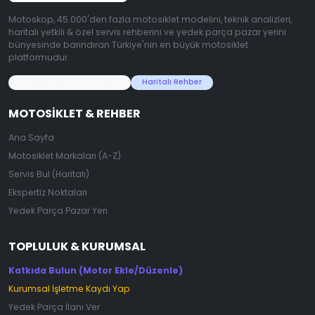
Motoskop, 45.000'den fazla motosiklet modelini, teknik analizleri,
haritalı yetkili & özel servis rehberini ve yedek parça pazar yerini
bünyesinde barındıran Türkiye'nin en büyük motosiklet
platformudur.
45.000+ Motosiklet Verisi
Haritalı Rehber
MOTOSIKLET & REHBER
Ana Sayfa
Motosiklet Markaları (A-Z)
Servis Bul (Haritalı)
Ekspertiz Noktaları
Yedek Parça Pazar Yeri
TOPLULUK & KURUMSAL
Katkıda Bulun (Motor Ekle/Düzenle)
Kurumsal İşletme Kaydı Yap
Yedek Parça İlanı Ver