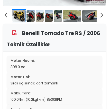
arrow_back_ios
arrow_forward_ios
Benelli Tornado Tre RS / 2006
assignment_add
Teknik Özellikler
Motor Hacmi:
898.0 cc
Motor Tipi:
Sıralı üç silindir, dört zamanlı
Maks. Tork:
100.0Nm (10.2kgf-m) 8500RPM