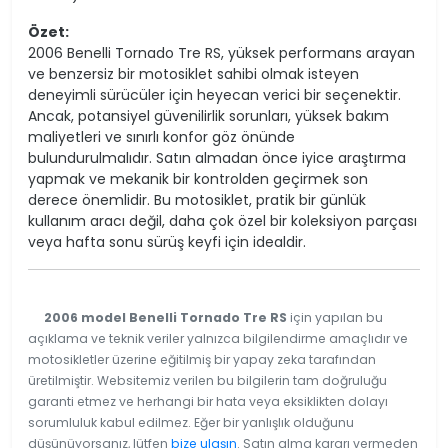
Özet:
2006 Benelli Tornado Tre RS, yüksek performans arayan
ve benzersiz bir motosiklet sahibi olmak isteyen
deneyimli sürücüler için heyecan verici bir seçenektir.
Ancak, potansiyel güvenilirlik sorunları, yüksek bakım
maliyetleri ve sınırlı konfor göz önünde
bulundurulmalıdır. Satın almadan önce iyice araştırma
yapmak ve mekanik bir kontrolden geçirmek son
derece önemlidir. Bu motosiklet, pratik bir günlük
kullanım aracı değil, daha çok özel bir koleksiyon parçası
veya hafta sonu sürüş keyfi için idealdir.
2006 model Benelli Tornado Tre RS
için yapılan bu
açıklama ve teknik veriler yalnızca bilgilendirme amaçlıdır ve
motosikletler üzerine eğitilmiş bir yapay zeka tarafından
üretilmiştir. Websitemiz verilen bu bilgilerin tam doğruluğu
garanti etmez ve herhangi bir hata veya eksiklikten dolayı
sorumluluk kabul edilmez. Eğer bir yanlışlık olduğunu
düşünüyorsanız, lütfen
bize ulaşın
. Satın alma kararı vermeden