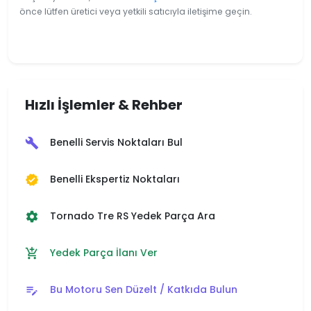
önce lütfen üretici veya yetkili satıcıyla iletişime geçin.
Hızlı İşlemler & Rehber
Benelli Servis Noktaları Bul
build
Benelli Ekspertiz Noktaları
verified
Tornado Tre RS Yedek Parça Ara
settings
Yedek Parça İlanı Ver
add_shopping_cart
Bu Motoru Sen Düzelt / Katkıda Bulun
edit_note