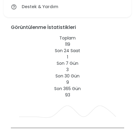
Destek & Yardım
help_outline
Görüntülenme İstatistikleri
Toplam
119
Son 24 Saat
1
Son 7 Gün
3
Son 30 Gün
9
Son 365 Gün
93