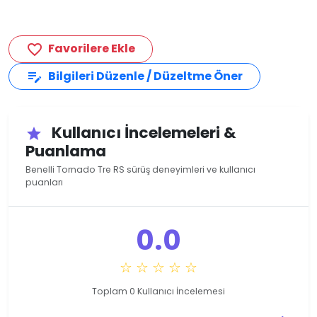
Favorilere Ekle
favorite_border
Bilgileri Düzenle / Düzeltme Öner
edit_note
Kullanıcı İncelemeleri &
star
Puanlama
Benelli Tornado Tre RS sürüş deneyimleri ve kullanıcı
puanları
0.0
☆ ☆ ☆ ☆ ☆
Toplam 0 Kullanıcı İncelemesi