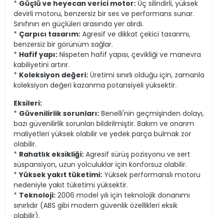
*
Güçlü ve heyecan verici motor:
Üç silindirli, yüksek
devirli motoru, benzersiz bir ses ve performans sunar.
Sınıfının en güçlüleri arasında yer alırdı.
*
Çarpıcı tasarım:
Agresif ve dikkat çekici tasarımı,
benzersiz bir görünüm sağlar.
*
Hafif yapı:
Nispeten hafif yapısı, çevikliği ve manevra
kabiliyetini artırır.
*
Koleksiyon değeri:
Üretimi sınırlı olduğu için, zamanla
koleksiyon değeri kazanma potansiyeli yüksektir.
Eksileri:
*
Güvenilirlik sorunları:
Benelli'nin geçmişinden dolayı,
bazı güvenilirlik sorunları bildirilmiştir. Bakım ve onarım
maliyetleri yüksek olabilir ve yedek parça bulmak zor
olabilir.
*
Rahatlık eksikliği:
Agresif sürüş pozisyonu ve sert
süspansiyon, uzun yolculuklar için konforsuz olabilir.
*
Yüksek yakıt tüketimi:
Yüksek performanslı motoru
nedeniyle yakıt tüketimi yüksektir.
*
Teknoloji:
2006 model yılı için teknolojik donanımı
sınırlıdır (ABS gibi modern güvenlik özellikleri eksik
olabilir).