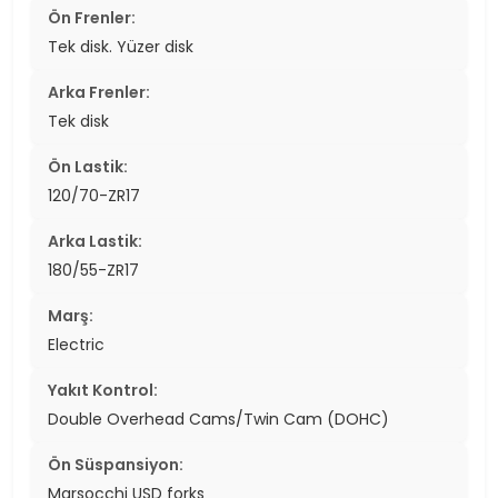
Ön Frenler:
Tek disk. Yüzer disk
Arka Frenler:
Tek disk
Ön Lastik:
120/70-ZR17
Arka Lastik:
180/55-ZR17
Marş:
Electric
Yakıt Kontrol:
Double Overhead Cams/Twin Cam (DOHC)
Ön Süspansiyon:
Marsocchi USD forks