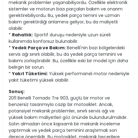
mekanik problemler yaşanabiliyordu. Özellikle elektronik
sistemler ve motorun bazı parçaları bakım ve onarım
gerektirebiliyordu. Bu, yedek parça temini ve uzman
bakım gerektirdiği anlamına geliyor, bu da maliyetli
olabilir.
*
Rahatlık:
Sportif duruşu nedeniyle uzun süreli
kullanımda konforsuz bulunabilir.
*
Yedek Parça ve Bakım:
Benelli'nin bazı bölgelerdeki
servis ağı sınırlı olabilir, bu da yedek parça teminini ve
bakımı zorlaştırabilir. Bu, özellikle eski bir model için daha
belirgin bir sorun.
*
Yakıt Tüketimi:
Yüksek performanslı motor nedeniyle
yakıt tüketimi yüksek olabilir.
Sonuç:
2011 Benelli Tornado Tre 903, güçlü bir motor ve
benzersiz tasarımıyla cazip bir motosiklet. Ancak,
potansiyel mekanik problemler, sınırlı servis ağı ve
yüksek bakım maliyetleri göz önünde bulundurulmalıdır.
Satın almadan önce kapsamlı bir mekanik inceleme
yaptırmak ve yedek parça teminini araştırmak son
derece önemlidir. Bu motosiklet, mekanik becerilere