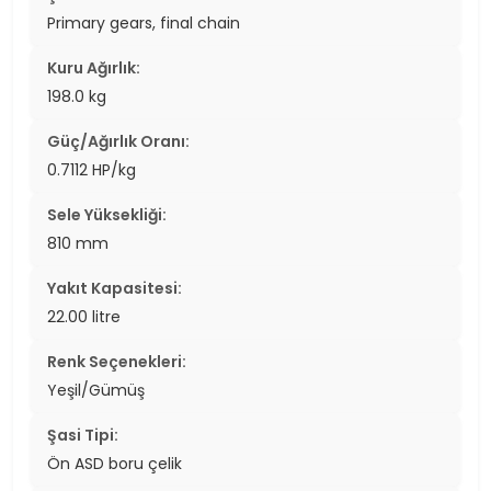
Primary gears, final chain
Kuru Ağırlık:
198.0 kg
Güç/Ağırlık Oranı:
0.7112 HP/kg
Sele Yüksekliği:
810 mm
Yakıt Kapasitesi:
22.00 litre
Renk Seçenekleri:
Yeşil/Gümüş
Şasi Tipi:
Ön ASD boru çelik