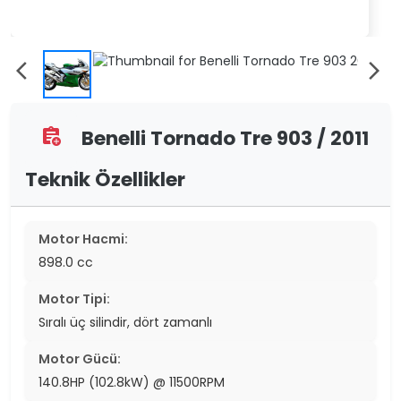
arrow_back_ios
arrow_forward_ios
Benelli Tornado Tre 903 / 2011
assignment_add
Teknik Özellikler
Motor Hacmi:
898.0 cc
Motor Tipi:
Sıralı üç silindir, dört zamanlı
Motor Gücü:
140.8HP (102.8kW) @ 11500RPM