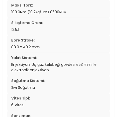
Maks. Tork:
100.0Nm (10.2kgf-m) 8500RPM
Sıkıştırma Oranı:
12.5:1
Bore Stroke:
88.0 x 49.2 mm
Yakıt Sistemi:
Enjeksiyon. Üç gaz kelebeği gövdesi ø53 mm ile
elektronik enjeksiyon
Soğutma Sistemi:
Sıvı Soğutma
Vites Tipi:
6 Vites
Şanzıman: