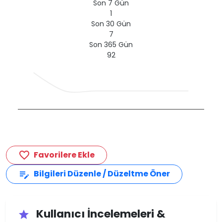
Son 7 Gün
1
Son 30 Gün
7
Son 365 Gün
92
Favorilere Ekle
favorite_border
Bilgileri Düzenle / Düzeltme Öner
edit_note
Kullanıcı İncelemeleri &
star