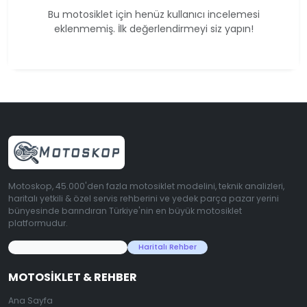
Bu motosiklet için henüz kullanıcı incelemesi
eklenmemiş. İlk değerlendirmeyi siz yapın!
Motoskop, 45.000'den fazla motosiklet modelini, teknik analizleri,
haritalı yetkili & özel servis rehberini ve yedek parça pazar yerini
bünyesinde barındıran Türkiye'nin en büyük motosiklet
platformudur.
45.000+ Motosiklet Verisi
Haritalı Rehber
MOTOSIKLET & REHBER
Ana Sayfa