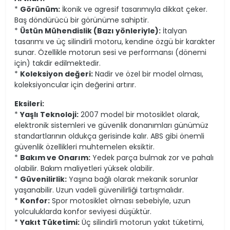
*
Görünüm:
İkonik ve agresif tasarımıyla dikkat çeker.
Baş döndürücü bir görünüme sahiptir.
*
Üstün Mühendislik (Bazı yönleriyle):
İtalyan
tasarımı ve üç silindirli motoru, kendine özgü bir karakter
sunar. Özellikle motorun sesi ve performansı (dönemi
için) takdir edilmektedir.
*
Koleksiyon değeri:
Nadir ve özel bir model olması,
koleksiyoncular için değerini artırır.
Eksileri:
*
Yaşlı Teknoloji:
2007 model bir motosiklet olarak,
elektronik sistemleri ve güvenlik donanımları günümüz
standartlarının oldukça gerisinde kalır. ABS gibi önemli
güvenlik özellikleri muhtemelen eksiktir.
*
Bakım ve Onarım:
Yedek parça bulmak zor ve pahalı
olabilir. Bakım maliyetleri yüksek olabilir.
*
Güvenilirlik:
Yaşına bağlı olarak mekanik sorunlar
yaşanabilir. Uzun vadeli güvenilirliği tartışmalıdır.
*
Konfor:
Spor motosiklet olması sebebiyle, uzun
yolculuklarda konfor seviyesi düşüktür.
*
Yakıt Tüketimi:
Üç silindirli motorun yakıt tüketimi,