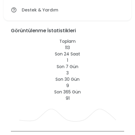
Destek & Yardım
help_outline
Görüntülenme İstatistikleri
Toplam
113
Son 24 Saat
1
Son 7 Gün
3
Son 30 Gün
9
Son 365 Gün
91