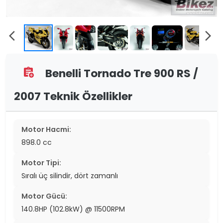
arrow_back_ios
arrow_forward_ios
Benelli Tornado Tre 900 RS /
assignment_add
2007 Teknik Özellikler
Motor Hacmi:
898.0 cc
Motor Tipi:
Sıralı üç silindir, dört zamanlı
Motor Gücü:
140.8HP (102.8kW) @ 11500RPM