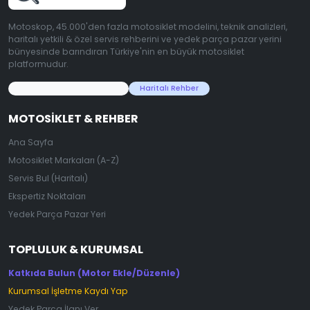
Motoskop, 45.000'den fazla motosiklet modelini, teknik analizleri,
haritalı yetkili & özel servis rehberini ve yedek parça pazar yerini
bünyesinde barındıran Türkiye'nin en büyük motosiklet
platformudur.
45.000+ Motosiklet Verisi
Haritalı Rehber
MOTOSIKLET & REHBER
Ana Sayfa
Motosiklet Markaları (A-Z)
Servis Bul (Haritalı)
Ekspertiz Noktaları
Yedek Parça Pazar Yeri
TOPLULUK & KURUMSAL
Katkıda Bulun (Motor Ekle/Düzenle)
Kurumsal İşletme Kaydı Yap
Yedek Parça İlanı Ver