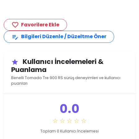
Favorilere Ekle
favorite_border
Bilgileri Düzenle / Düzeltme Öner
edit_note
Kullanıcı İncelemeleri &
star
Puanlama
Benelli Tornado Tre 900 RS sürüş deneyimleri ve kullanıcı
puanları
0.0
☆ ☆ ☆ ☆ ☆
Toplam 0 Kullanıcı İncelemesi