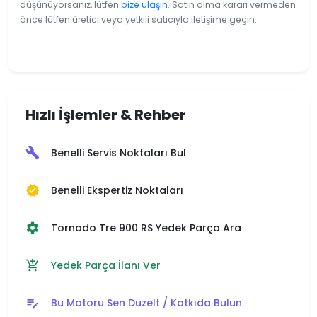
düşünüyorsanız, lütfen
bize ulaşın
. Satın alma kararı vermeden
önce lütfen üretici veya yetkili satıcıyla iletişime geçin.
Hızlı İşlemler & Rehber
Benelli Servis Noktaları Bul
build
Benelli Ekspertiz Noktaları
verified
Tornado Tre 900 RS Yedek Parça Ara
settings
Yedek Parça İlanı Ver
add_shopping_cart
Bu Motoru Sen Düzelt / Katkıda Bulun
edit_note