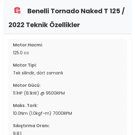
Benelli Tornado Naked T 125 /
assignment_add
2022 Teknik Özellikler
Motor Hacmi:
125.0 cc
Motor Tipi:
Tek silindir, dört zamanlı
Motor Gücü:
11.1HP (8.1kW) @ 9500RPM
Maks. Tork:
10.0Nm (1.0kgf-m) 7000RPM
Sıkıştırma Oranı:
9.8:1