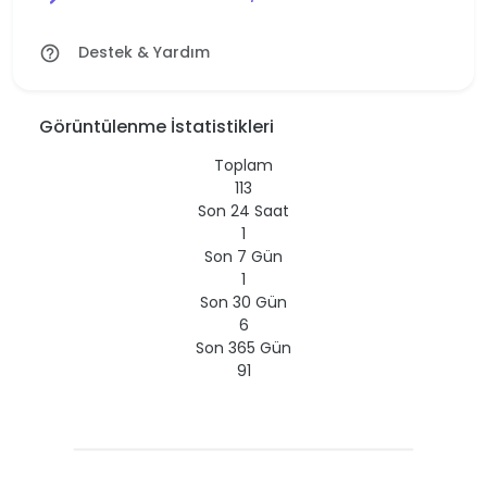
Destek & Yardım
help_outline
Görüntülenme İstatistikleri
Toplam
113
Son 24 Saat
1
Son 7 Gün
1
Son 30 Gün
6
Son 365 Gün
91