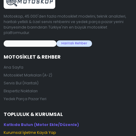
Motoskop, 45.000'den fazla motosiklet modelini, teknik analizleri,
haritalı yetkili & özel servis rehberini ve yedek parça pazar yerini
bünyesinde barındıran Türkiye'nin en büyük motosiklet
platformudur.
45.000+ Motosiklet Verisi
Haritalı Rehber
MOTOSIKLET & REHBER
Ana Sayfa
Motosiklet Markaları (A-Z)
Servis Bul (Haritalı)
Ekspertiz Noktaları
Yedek Parça Pazar Yeri
TOPLULUK & KURUMSAL
Katkıda Bulun (Motor Ekle/Düzenle)
Kurumsal İşletme Kaydı Yap