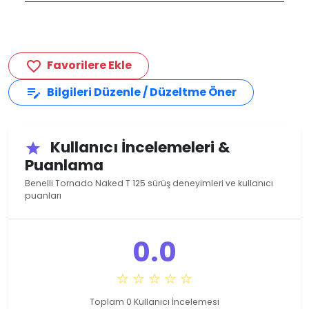
Favorilere Ekle
favorite_border
Bilgileri Düzenle / Düzeltme Öner
edit_note
Kullanıcı İncelemeleri &
star
Puanlama
Benelli Tornado Naked T 125 sürüş deneyimleri ve kullanıcı
puanları
0.0
☆ ☆ ☆ ☆ ☆
Toplam 0 Kullanıcı İncelemesi