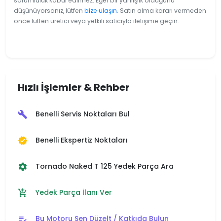
sorumluluk kabul edilmez. Eğer bir yanlışlık olduğunu
düşünüyorsanız, lütfen
bize ulaşın
. Satın alma kararı vermeden
önce lütfen üretici veya yetkili satıcıyla iletişime geçin.
Hızlı İşlemler & Rehber
Benelli Servis Noktaları Bul
build
Benelli Ekspertiz Noktaları
verified
Tornado Naked T 125 Yedek Parça Ara
settings
Yedek Parça İlanı Ver
add_shopping_cart
Bu Motoru Sen Düzelt / Katkıda Bulun
edit_note