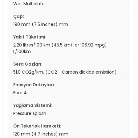
Wet Multiplate
Çap:
190 mm (7.5 inches) mm
Yakıt Tüketimi:
2.20 litres/100 km (45.5 km/l or 106.92 mpg)
L/100km
Sera Gazları:
51.0 CO2g/km. (CO2 - Carbon dioxide emission)
Emisyon Detayları:
Euro 4
Yağlama Sistemi:
Pressure splash
Ön Tekerlek Hareketi:
120 mm (4.7 inches) mm