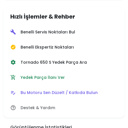
Hızlı İşlemler & Rehber
Benelli Servis Noktaları Bul
build
Benelli Ekspertiz Noktaları
verified
Tornado 650 S Yedek Parça Ara
settings
Yedek Parça İlanı Ver
add_shopping_cart
Bu Motoru Sen Düzelt / Katkıda Bulun
edit_note
Destek & Yardım
help_outline
Görüntülenme İstatistikleri