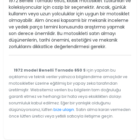
1972 Benelli Tornado 650S, klasik motosiklet tutkunları ve
koleksiyoncular için cazip bir seçenektir. Ancak, günlük
kullanım veya uzun yolculuklar için uygun bir motosiklet
olmayabilir. Alım öncesi kapsamlı bir mekanik inceleme
ve yedek parça temini konusunda araştırma yapmak
son derece önemlidir. Bu motosikleti satın almayı
düşünenlerin, tarihi önemini, estetiğini ve mekanik
zorluklarını dikkatlice değerlendirmesi gerekir.
1972 model Benelli Tornado 650 S
için yapılan bu
açıklama ve teknik veriler yalnızca bilgilendirme amaçlıdır ve
motosikletler üzerine eğitilmiş bir yapay zeka tarafından
üretilmiştir. Websitemiz verilen bu bilgilerin tam doğruluğu
garanti etmez ve herhangi bir hata veya eksiklikten dolayı
sorumluluk kabul edilmez. Eğer bir yanlışlık olduğunu
düşünüyorsanız, lütfen
bize ulaşın
. Satın alma kararı vermeden
önce lütfen üretici veya yetkili satıcıyla iletişime geçin.