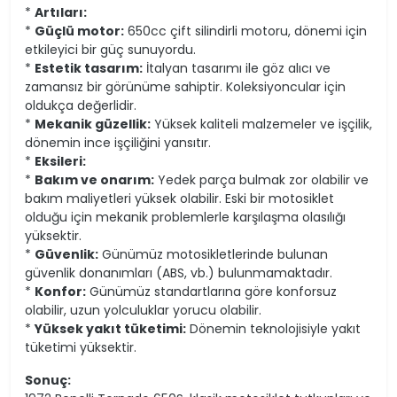
*
Artıları:
*
Güçlü motor:
650cc çift silindirli motoru, dönemi için
etkileyici bir güç sunuyordu.
*
Estetik tasarım:
İtalyan tasarımı ile göz alıcı ve
zamansız bir görünüme sahiptir. Koleksiyoncular için
oldukça değerlidir.
*
Mekanik güzellik:
Yüksek kaliteli malzemeler ve işçilik,
dönemin ince işçiliğini yansıtır.
*
Eksileri:
*
Bakım ve onarım:
Yedek parça bulmak zor olabilir ve
bakım maliyetleri yüksek olabilir. Eski bir motosiklet
olduğu için mekanik problemlerle karşılaşma olasılığı
yüksektir.
*
Güvenlik:
Günümüz motosikletlerinde bulunan
güvenlik donanımları (ABS, vb.) bulunmamaktadır.
*
Konfor:
Günümüz standartlarına göre konforsuz
olabilir, uzun yolculuklar yorucu olabilir.
*
Yüksek yakıt tüketimi:
Dönemin teknolojisiyle yakıt
tüketimi yüksektir.
Sonuç: