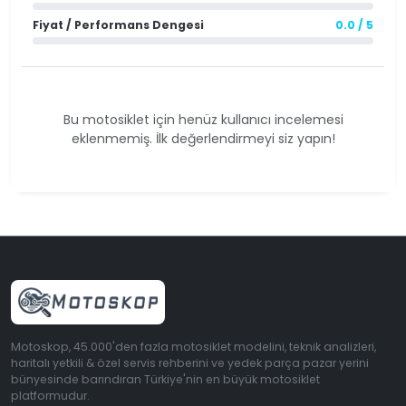
Fiyat / Performans Dengesi
0.0 / 5
Bu motosiklet için henüz kullanıcı incelemesi
eklenmemiş. İlk değerlendirmeyi siz yapın!
Motoskop, 45.000'den fazla motosiklet modelini, teknik analizleri,
haritalı yetkili & özel servis rehberini ve yedek parça pazar yerini
bünyesinde barındıran Türkiye'nin en büyük motosiklet
platformudur.