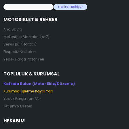
45.000+ Motosiklet Verisi
Haritalı Rehber
MOTOSIKLET & REHBER
Ana Sayfa
Motosiklet Markaları (A-Z)
Servis Bul (Haritalı)
Ekspertiz Noktaları
Yedek Parça Pazar Yeri
TOPLULUK & KURUMSAL
Katkıda Bulun (Motor Ekle/Düzenle)
Kurumsal İşletme Kaydı Yap
Yedek Parça İlanı Ver
İletişim & Destek
HESABIM