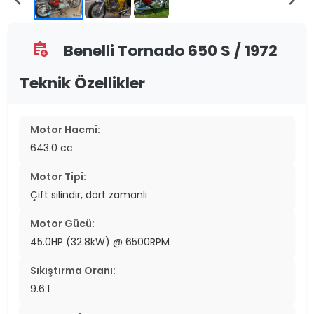
Benelli Tornado 650 S / 1972
assignment_add
Teknik Özellikler
Motor Hacmi:
643.0 cc
Motor Tipi:
Çift silindir, dört zamanlı
Motor Gücü:
45.0HP (32.8kW) @ 6500RPM
Sıkıştırma Oranı:
9.6:1