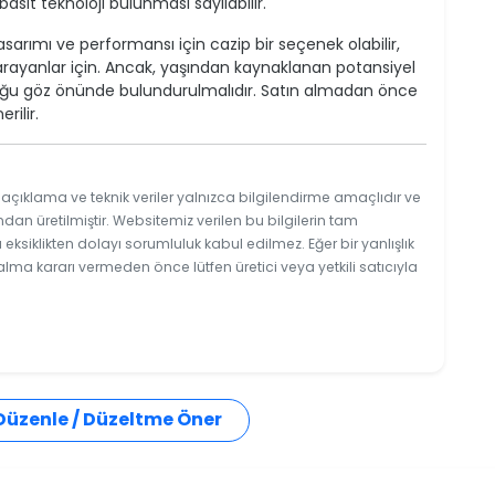
sit teknoloji bulunması sayılabilir.
asarımı ve performansı için cazip bir seçenek olabilir,
t arayanlar için. Ancak, yaşından kaynaklanan potansiyel
uğu göz önünde bulundurulmalıdır. Satın almadan önce
rilir.
 açıklama ve teknik veriler yalnızca bilgilendirme amaçlıdır ve
ndan üretilmiştir. Websitemiz verilen bu bilgilerin tam
ksiklikten dolayı sorumluluk kabul edilmez. Eğer bir yanlışlık
 alma kararı vermeden önce lütfen üretici veya yetkili satıcıyla
 Düzenle / Düzeltme Öner