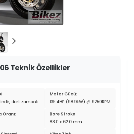
er
er
ew
arrow_forward_ios
ch
06 Teknik Özellikler
i:
Motor Gücü:
ilindir, dört zamanlı
135.4HP (98.9kW) @ 9250RPM
a Oranı:
Bore Stroke:
88.0 x 62.0 mm
Sistemi:
Vites Tipi: