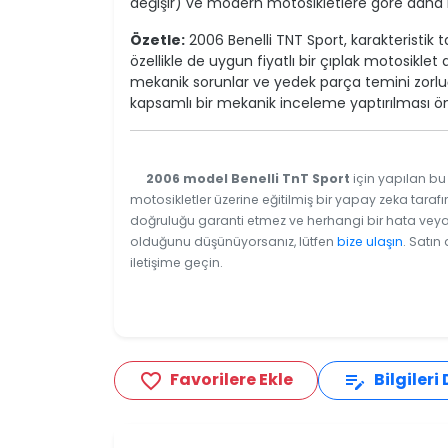
değişir) ve modern motosikletlere göre daha ba
Özetle:
2006 Benelli TNT Sport, karakteristik t
özellikle de uygun fiyatlı bir çıplak motosikle
mekanik sorunlar ve yedek parça temini zorl
kapsamlı bir mekanik inceleme yaptırılması öne
2006 model Benelli TnT Sport
için yapılan bu
motosikletler üzerine eğitilmiş bir yapay zeka tarafı
doğruluğu garanti etmez ve herhangi bir hata veya e
olduğunu düşünüyorsanız, lütfen
bize ulaşın
. Satın
iletişime geçin.
Favorilere Ekle
Bilgileri
favorite_border
edit_note