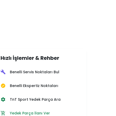
Hızlı İşlemler & Rehber
Benelli Servis Noktaları Bul
build
Benelli Ekspertiz Noktaları
verified
TnT Sport Yedek Parça Ara
settings
Yedek Parça İlanı Ver
add_shopping_cart