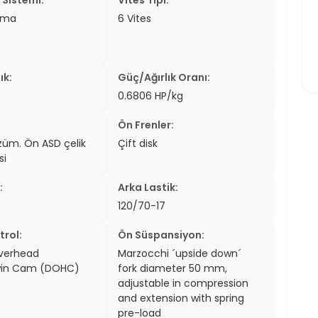
tma
6 Vites
ık:
Güç/Ağırlık Oranı:
0.6806 HP/kg
Ön Frenler:
özüm. Ön ASD çelik
Çift disk
si
:
Arka Lastik:
120/70-17
trol:
Ön Süspansiyon:
verhead
Marzocchi ´upside down´
in Cam (DOHC)
fork diameter 50 mm,
adjustable in compression
and extension with spring
pre-load