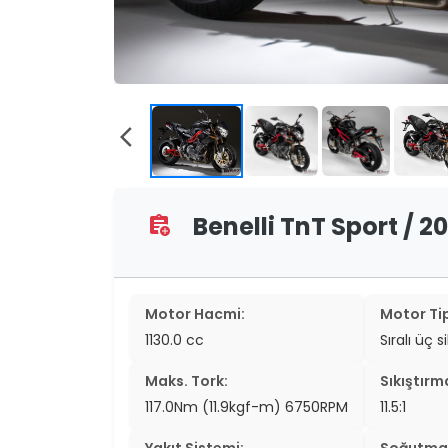
two_wheel
two_wheel
grid_vi
arrow_back_ios
sear
Benelli TnT Sport / 20
assignment_add
Motor Hacmi:
Motor Tip
1130.0 cc
Sıralı üç s
Maks. Tork:
Sıkıştırm
117.0Nm (11.9kgf-m) 6750RPM
11.5:1
Yakıt Sistemi:
Soğutma 