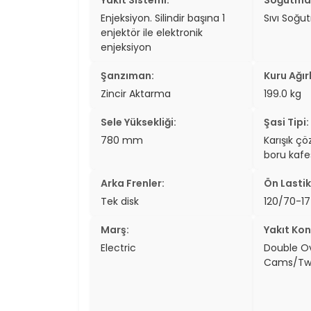
Enjeksiyon. Silindir başına 1
Sıvı Soğu
enjektör ile elektronik
enjeksiyon
Şanzıman:
Kuru Ağırl
Zincir Aktarma
199.0 kg
Sele Yüksekliği:
Şasi Tipi:
780 mm
Karışık ç
boru kafe
Arka Frenler:
Ön Lastik
Tek disk
120/70-17
Marş:
Yakıt Kon
Electric
Double O
Cams/Tw