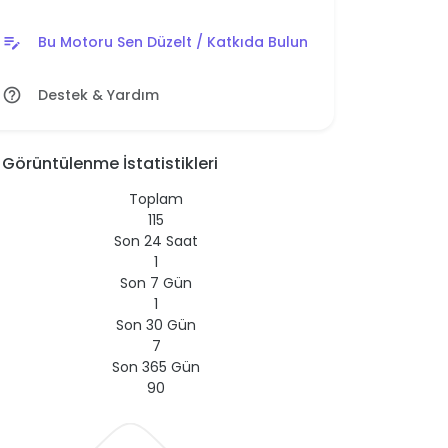
Bu Motoru Sen Düzelt / Katkıda Bulun
edit_note
Destek & Yardım
help_outline
Görüntülenme İstatistikleri
Toplam
115
Son 24 Saat
1
Son 7 Gün
1
Son 30 Gün
7
Son 365 Gün
90