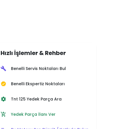
Hızlı İşlemler & Rehber
Benelli Servis Noktaları Bul
build
Benelli Ekspertiz Noktaları
verified
Tnt 125 Yedek Parça Ara
settings
Yedek Parça İlanı Ver
add_shopping_cart