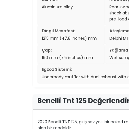
Aluminum alloy
Rear swin
shock abs
pre-load
Dingil Mesafesi:
Ateşleme
1215 mm (47.8 inches) mm
Delphi MT
Çap:
Yağlama 
190 mm (7.5 inches) mm
Wet sum
Egzoz Sistemi:
Underbody muffler with dual exhaust with 
Benelli Tnt 125 Değerlend
2020 Benelli TNT 125, giriş seviyesi bir naked
olan bir modeldir.