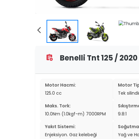
two_wheel
two_wheel
arrow_back_ios
grid_vi
sear
Benelli Tnt 125 / 2020
assignment_add
Motor Hacmi:
Motor Tip
125.0 cc
Tek silind
Maks. Tork:
Sıkıştırm
10.0Nm (1.0kgf-m) 7000RPM
9.8:1
Yakıt Sistemi:
Soğutma 
Enjeksiyon. Gaz kelebeği
Yağ ve H