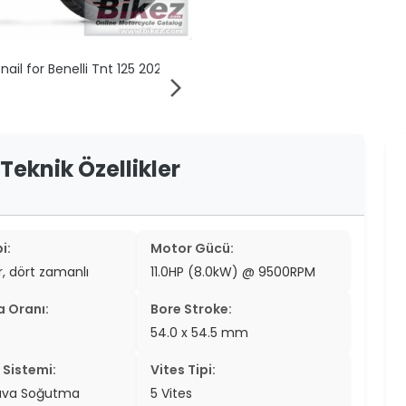
er
er
arrow_forward_ios
ew
ch
 Teknik Özellikler
i:
Motor Gücü:
ir, dört zamanlı
11.0HP (8.0kW) @ 9500RPM
a Oranı:
Bore Stroke:
54.0 x 54.5 mm
Sistemi:
Vites Tipi:
ava Soğutma
5 Vites