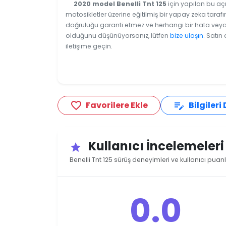
2020 model Benelli Tnt 125
için yapılan bu açı
motosikletler üzerine eğitilmiş bir yapay zeka tarafı
doğruluğu garanti etmez ve herhangi bir hata veya e
olduğunu düşünüyorsanız, lütfen
bize ulaşın
. Satın
iletişime geçin.
Favorilere Ekle
Bilgileri
favorite_border
edit_note
Kullanıcı İncelemeler
star
Benelli Tnt 125 sürüş deneyimleri ve kullanıcı puanl
0.0