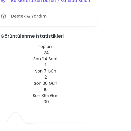
Bu Motoru Sen Düzelt / Katkıda Bulun
edit_note
Destek & Yardım
help_outline
Görüntülenme İstatistikleri
Toplam
124
Son 24 Saat
1
Son 7 Gün
2
Son 30 Gün
10
Son 365 Gün
100