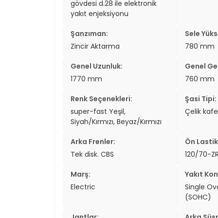
gövdesi d.28 ile elektronik
yakıt enjeksiyonu
Şanzıman:
Sele Yükse
Zincir Aktarma
780 mm
Genel Uzunluk:
Genel Gen
1770 mm
760 mm
Renk Seçenekleri:
Şasi Tipi:
super-fast Yeşil,
Çelik kafe
Siyah/Kırmızı, Beyaz/Kırmızı
Arka Frenler:
Ön Lastik
Tek disk. CBS
120/70-ZR
Marş:
Yakıt Kon
Electric
Single O
(SOHC)
Jantlar:
Arka Süs