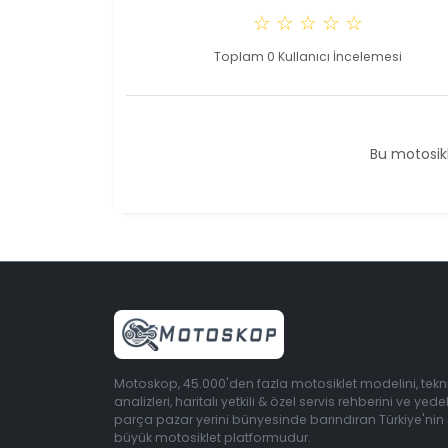
☆ ☆ ☆ ☆ ☆
Toplam 0 Kullanıcı İncelemesi
Bu motosikl
Motoskop, 45.000'den fazla motosiklet modelini, tekn
analizleri, haritalı yetkili & özel servis rehberini ve yede
parça pazar yerini bünyesinde barındıran Türkiye'nin
büyük motosiklet platformudur.