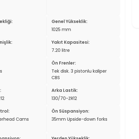
kliği:
Genel Yükseklik:
1025 mm
işlik:
Yakıt Kapasitesi:
7.20 litre
Ön Frenler:
s
Tek disk. 3 pistonlu kaliper
CBS
:
Arka Lastik:
12
130/70-ZR12
trol:
Ön Süspansiyon:
verhead Cams
35mm Upside-down forks
pansiyon:
Yerden Yükseklik: