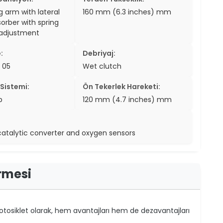
g arm with lateral
160 mm (6.3 inches) mm
orber with spring
 adjustment
:
Debriyaj:
 05
Wet clutch
Sistemi:
Ön Tekerlek Hareketi:
p
120 mm (4.7 inches) mm
catalytic converter and oxygen sensors
irmesi
 motosiklet olarak, hem avantajları hem de dezavantajları