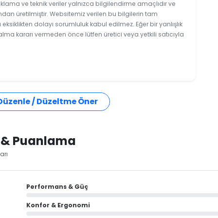
klama ve teknik veriler yalnızca bilgilendirme amaçlıdır ve
ndan üretilmiştir. Websitemiz verilen bu bilgilerin tam
ksiklikten dolayı sorumluluk kabul edilmez. Eğer bir yanlışlık
 alma kararı vermeden önce lütfen üretici veya yetkili satıcıyla
 Düzenle / Düzeltme Öner
i & Puanlama
arı
Performans & Güç
Konfor & Ergonomi