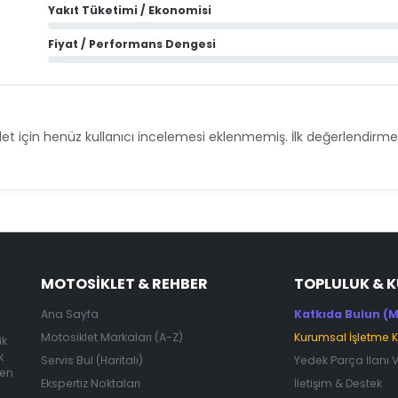
Yakıt Tüketimi / Ekonomisi
Fiyat / Performans Dengesi
et için henüz kullanıcı incelemesi eklenmemiş. İlk değerlendirmey
MOTOSIKLET & REHBER
TOPLULUK & 
Ana Sayfa
Katkıda Bulun (M
Motosiklet Markaları (A-Z)
Kurumsal İşletme 
ik
k
Servis Bul (Haritalı)
Yedek Parça İlanı 
 en
Ekspertiz Noktaları
İletişim & Destek