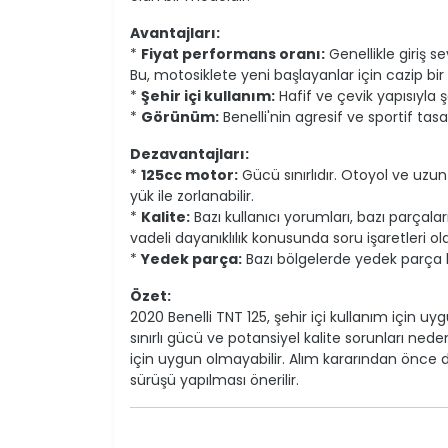
Avantajları:
*
Fiyat performans oranı:
Genellikle giriş s
Bu, motosiklete yeni başlayanlar için cazip bir 
*
Şehir içi kullanım:
Hafif ve çevik yapısıyla
*
Görünüm:
Benelli'nin agresif ve sportif tasa
Dezavantajları:
*
125cc motor:
Gücü sınırlıdır. Otoyol ve uzun y
yük ile zorlanabilir.
*
Kalite:
Bazı kullanıcı yorumları, bazı parçalar
vadeli dayanıklılık konusunda soru işaretleri olab
*
Yedek parça:
Bazı bölgelerde yedek parça bu
Özet:
2020 Benelli TNT 125, şehir içi kullanım için uygu
sınırlı gücü ve potansiyel kalite sorunları ne
için uygun olmayabilir. Alım kararından önce
sürüşü yapılması önerilir.