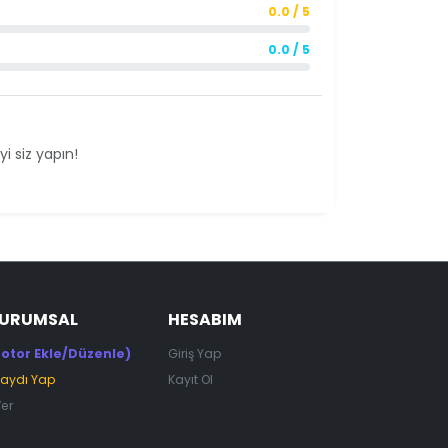
0.0 / 5
0.0 / 5
i siz yapın!
KURUMSAL
HESABIM
otor Ekle/Düzenle)
Giriş Yap
Kaydı Yap
Kayıt Ol
Ver