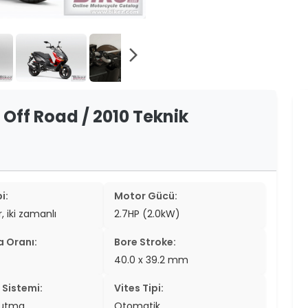
er
er
arrow_forward_ios
ew
ch
 Off Road / 2010 Teknik
i:
Motor Gücü:
r, iki zamanlı
2.7HP (2.0kW)
a Oranı:
Bore Stroke:
40.0 x 39.2 mm
Sistemi:
Vites Tipi:
ğutma
Otomatik