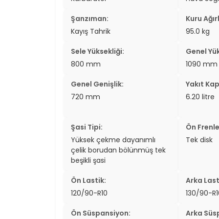
Şanzıman:
Kuru Ağırl
Kayış Tahrik
95.0 kg
Sele Yüksekliği:
Genel Yük
800 mm
1090 mm
Genel Genişlik:
Yakıt Kap
720 mm
6.20 litre
Şasi Tipi:
Ön Frenle
Yüksek çekme dayanımlı
Tek disk
çelik borudan bölünmüş tek
beşikli şasi
Ön Lastik:
Arka Last
120/90-R10
130/90-R1
Ön Süspansiyon:
Arka Süs