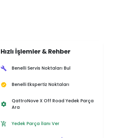
Hızlı İşlemler & Rehber
Benelli Servis Noktaları Bul
build
Benelli Ekspertiz Noktaları
verified
QattroNove X Off Road Yedek Parça
settings
Ara
Yedek Parça İlanı Ver
add_shopping_cart