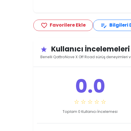
Favorilere Ekle
Bilgileri
favorite_border
edit_note
Kullanıcı İncelemeler
star
Benelli QattroNove X Off Road sürüş deneyimleri ve
0.0
☆ ☆ ☆ ☆ ☆
Toplam 0 Kullanıcı İncelemesi