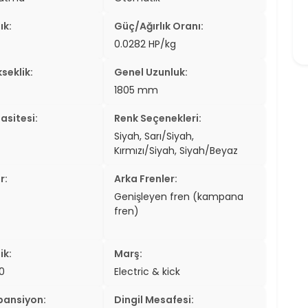
ık:
Güç/Ağırlık Oranı:
0.0282 HP/kg
seklik:
Genel Uzunluk:
1805 mm
asitesi:
Renk Seçenekleri:
Siyah, Sarı/Siyah,
Kırmızı/Siyah, Siyah/Beyaz
r:
Arka Frenler:
Genişleyen fren (kampana
fren)
ik:
Marş:
0
Electric & kick
pansiyon:
Dingil Mesafesi: