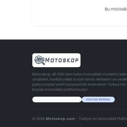
Bu motosikl
Motoskop, 45.000'den fazla motosiklet modelini, tekn
analizleri, haritalı yetkili & özel servis rehberini ve yede
parça pazar yerini bünyesinde barındıran Türkiye'nin
büyük motosiklet platformudur.
45.000+ Motosiklet Verisi
Haritalı Rehber
© 2026
Motoskop.com
- Türkiye'nin Motosiklet Platf