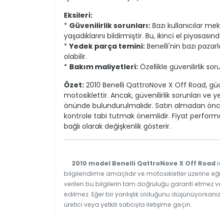
Eksileri:
*
Güvenilirlik sorunları:
Bazı kullanıcılar mek
yaşadıklarını bildirmiştir. Bu, ikinci el piyasası
*
Yedek parça temini:
Benelli'nin bazı pazarl
olabilir.
*
Bakım maliyetleri:
Özellikle güvenilirlik so
Özet:
2010 Benelli QattroNove X Off Road, güçl
motosiklettir. Ancak, güvenilirlik sorunları ve
önünde bulundurulmalıdır. Satın almadan önc
kontrole tabi tutmak önemlidir. Fiyat perfo
bağlı olarak değişkenlik gösterir.
2010 model Benelli QattroNove X Off Road
i
bilgilendirme amaçlıdır ve motosikletler üzerine eği
verilen bu bilgilerin tam doğruluğu garanti etmez v
edilmez. Eğer bir yanlışlık olduğunu düşünüyorsanız
üretici veya yetkili satıcıyla iletişime geçin.