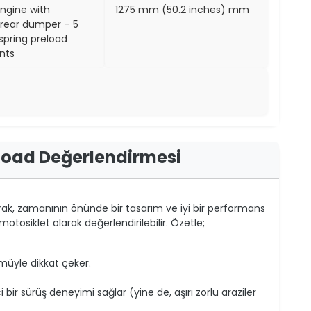
engine with
1275 mm (50.2 inches) mm
 rear dumper – 5
 spring preload
nts
 Road Değerlendirmesi
rak, zamanının önünde bir tasarım ve iyi bir performans
otosiklet olarak değerlendirilebilir. Özetle;
üyle dikkat çeker.
bir sürüş deneyimi sağlar (yine de, aşırı zorlu araziler