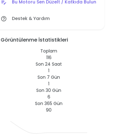
Bu Motoru Sen Düzelt / Katkıda Bulun
edit_note
Destek & Yardım
help_outline
Görüntülenme İstatistikleri
Toplam
116
Son 24 Saat
1
Son 7 Gün
1
Son 30 Gün
6
Son 365 Gün
90