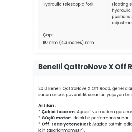
Hydraulic telescopic fork
Floating 
hydraulic
positions
adjustme
Çap:
110 mm (4.3 inches) mm
Benelli QattroNove X Off
2010 Benelli QattroNove X Off Road, genel ola
sunan ancak güvenilirlik sorunları yaşayan bir m
Artıları:
*
Çekici tasarım:
Agresif ve modern görünüm
*
Güçlü motor:
İddialı bir performans sunar.
*
Off-road yetenekleri:
Arazide tatmin edici 
için tasarlanmamıştır).