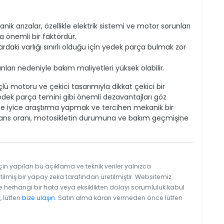
anik arızalar, özellikle elektrik sistemi ve motor sorunları
nda önemli bir faktördür.
ardaki varlığı sınırlı olduğu için yedek parça bulmak zor
runları nedeniyle bakım maliyetleri yüksek olabilir.
ü motoru ve çekici tasarımıyla dikkat çekici bir
 yedek parça temini gibi önemli dezavantajları göz
e iyice araştırma yapmak ve tercihen mekanik bir
rmans oranı, motosikletin durumuna ve bakım geçmişine
çin yapılan bu açıklama ve teknik veriler yalnızca
tilmiş bir yapay zeka tarafından üretilmiştir. Websitemiz
e herhangi bir hata veya eksiklikten dolayı sorumluluk kabul
, lütfen
bize ulaşın
. Satın alma kararı vermeden önce lütfen