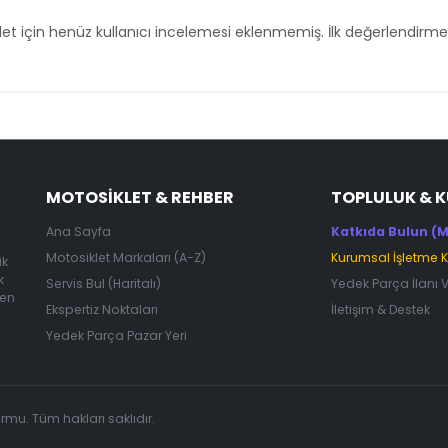
et için henüz kullanıcı incelemesi eklenmemiş. İlk değerlendirmey
MOTOSIKLET & REHBER
TOPLULUK & 
Ana Sayfa
Katkıda Bulun (M
Motosiklet Markaları (A-Z)
Kurumsal İşletme 
ik
k
Servis Bul (Haritalı)
Yedek Parça İlanı 
 en
Ekspertiz Noktaları
İletişim & Destek
Yedek Parça Pazar Yeri
ormu. Tüm hakları saklıdır.