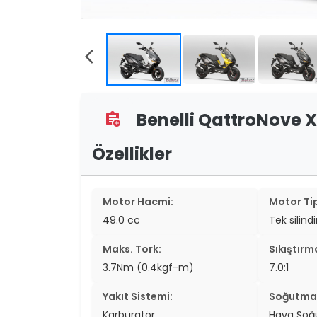
two_wheel
two_wheel
arrow_back_ios
grid_vi
sear
Benelli QattroNove X
assignment_add
Özellikler
Motor Hacmi:
Motor Tip
49.0 cc
Tek silindi
Maks. Tork:
Sıkıştırm
3.7Nm (0.4kgf-m)
7.0:1
Yakıt Sistemi:
Soğutma 
Karbüratör
Hava So