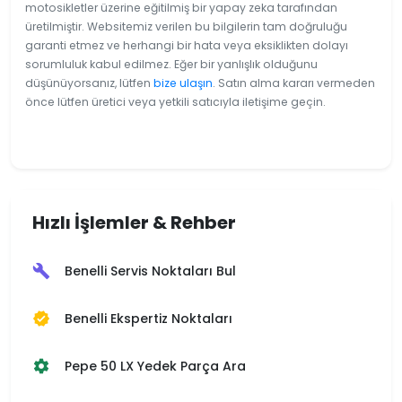
motosikletler üzerine eğitilmiş bir yapay zeka tarafından
üretilmiştir. Websitemiz verilen bu bilgilerin tam doğruluğu
garanti etmez ve herhangi bir hata veya eksiklikten dolayı
sorumluluk kabul edilmez. Eğer bir yanlışlık olduğunu
düşünüyorsanız, lütfen
bize ulaşın
. Satın alma kararı vermeden
önce lütfen üretici veya yetkili satıcıyla iletişime geçin.
Hızlı İşlemler & Rehber
Benelli Servis Noktaları Bul
build
Benelli Ekspertiz Noktaları
verified
Pepe 50 LX Yedek Parça Ara
settings