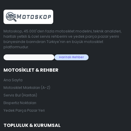
Motoskop, 45.000'den fazla motosiklet modelini, teknik analizleri,
haritalı yetkili & özel servis rehberini ve yedek parça pazar yerini
bünyesinde barındıran Türkiye'nin en büyük motosiklet
platformudur.
45.000+ Motosiklet Verisi
Haritalı Rehber
MOTOSIKLET & REHBER
Ana Sayfa
Motosiklet Markaları (A-Z)
Servis Bul (Haritalı)
Ekspertiz Noktaları
Yedek Parça Pazar Yeri
TOPLULUK & KURUMSAL