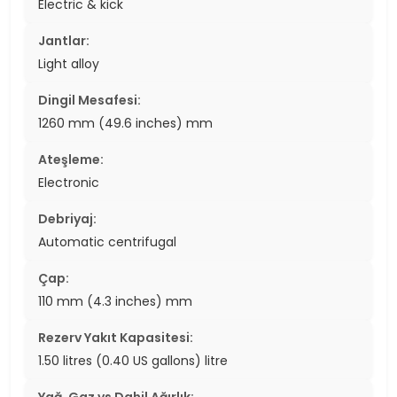
Electric & kick
Jantlar:
Light alloy
Dingil Mesafesi:
1260 mm (49.6 inches) mm
Ateşleme:
Electronic
Debriyaj:
Automatic centrifugal
Çap:
110 mm (4.3 inches) mm
Rezerv Yakıt Kapasitesi:
1.50 litres (0.40 US gallons) litre
Yağ, Gaz vs Dahil Ağırlık: