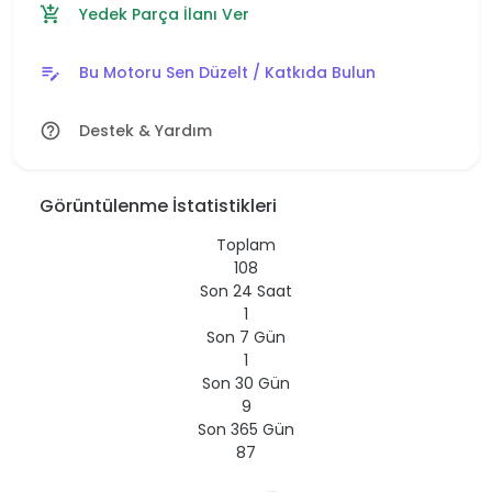
Yedek Parça İlanı Ver
add_shopping_cart
Bu Motoru Sen Düzelt / Katkıda Bulun
edit_note
Destek & Yardım
help_outline
Görüntülenme İstatistikleri
Toplam
108
Son 24 Saat
1
Son 7 Gün
1
Son 30 Gün
9
Son 365 Gün
87