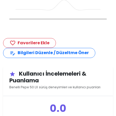
Favorilere Ekle
favorite_border
Bilgileri Düzenle / Düzeltme Öner
edit_note
Kullanıcı İncelemeleri &
star
Puanlama
Benelli Pepe 50 LX sürüş deneyimleri ve kullanıcı puanları
0.0