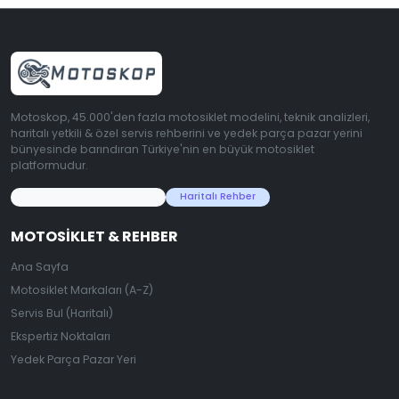
Motoskop, 45.000'den fazla motosiklet modelini, teknik analizleri,
haritalı yetkili & özel servis rehberini ve yedek parça pazar yerini
bünyesinde barındıran Türkiye'nin en büyük motosiklet
platformudur.
45.000+ Motosiklet Verisi
Haritalı Rehber
MOTOSIKLET & REHBER
Ana Sayfa
Motosiklet Markaları (A-Z)
Servis Bul (Haritalı)
Ekspertiz Noktaları
Yedek Parça Pazar Yeri