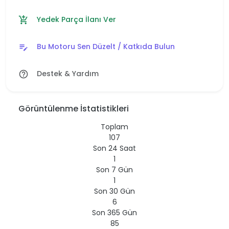
Yedek Parça İlanı Ver
add_shopping_cart
Bu Motoru Sen Düzelt / Katkıda Bulun
edit_note
Destek & Yardım
help_outline
Görüntülenme İstatistikleri
Toplam
107
Son 24 Saat
1
Son 7 Gün
1
Son 30 Gün
6
Son 365 Gün
85