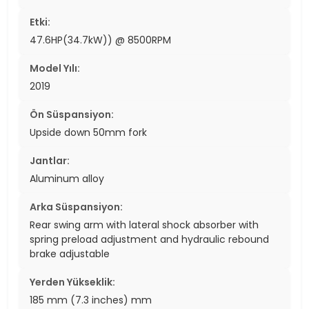
Etki:
47.6HP(34.7kW)) @ 8500RPM
Model Yılı:
2019
Ön Süspansiyon:
Upside down 50mm fork
Jantlar:
Aluminum alloy
Arka Süspansiyon:
Rear swing arm with lateral shock absorber with
spring preload adjustment and hydraulic rebound
brake adjustable
Yerden Yükseklik:
185 mm (7.3 inches) mm