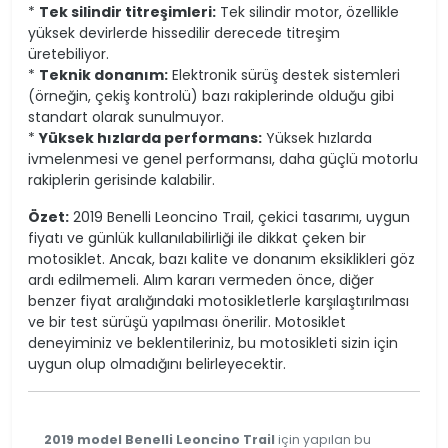
*
Tek silindir titreşimleri:
Tek silindir motor, özellikle
yüksek devirlerde hissedilir derecede titreşim
üretebiliyor.
*
Teknik donanım:
Elektronik sürüş destek sistemleri
(örneğin, çekiş kontrolü) bazı rakiplerinde olduğu gibi
standart olarak sunulmuyor.
*
Yüksek hızlarda performans:
Yüksek hızlarda
ivmelenmesi ve genel performansı, daha güçlü motorlu
rakiplerin gerisinde kalabilir.
Özet:
2019 Benelli Leoncino Trail, çekici tasarımı, uygun
fiyatı ve günlük kullanılabilirliği ile dikkat çeken bir
motosiklet. Ancak, bazı kalite ve donanım eksiklikleri göz
ardı edilmemeli. Alım kararı vermeden önce, diğer
benzer fiyat aralığındaki motosikletlerle karşılaştırılması
ve bir test sürüşü yapılması önerilir. Motosiklet
deneyiminiz ve beklentileriniz, bu motosikleti sizin için
uygun olup olmadığını belirleyecektir.
2019 model Benelli Leoncino Trail
için yapılan bu