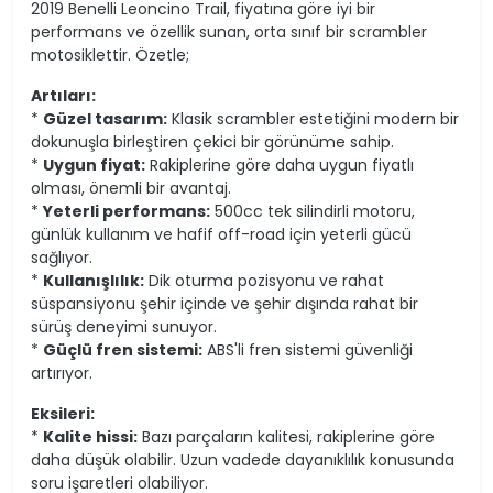
2019 Benelli Leoncino Trail, fiyatına göre iyi bir
performans ve özellik sunan, orta sınıf bir scrambler
motosiklettir. Özetle;
Artıları:
*
Güzel tasarım:
Klasik scrambler estetiğini modern bir
dokunuşla birleştiren çekici bir görünüme sahip.
*
Uygun fiyat:
Rakiplerine göre daha uygun fiyatlı
olması, önemli bir avantaj.
*
Yeterli performans:
500cc tek silindirli motoru,
günlük kullanım ve hafif off-road için yeterli gücü
sağlıyor.
*
Kullanışlılık:
Dik oturma pozisyonu ve rahat
süspansiyonu şehir içinde ve şehir dışında rahat bir
sürüş deneyimi sunuyor.
*
Güçlü fren sistemi:
ABS'li fren sistemi güvenliği
artırıyor.
Eksileri:
*
Kalite hissi:
Bazı parçaların kalitesi, rakiplerine göre
daha düşük olabilir. Uzun vadede dayanıklılık konusunda
soru işaretleri olabiliyor.