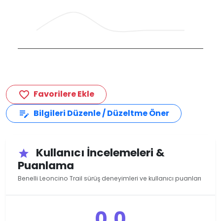
Favorilere Ekle
favorite_border
Bilgileri Düzenle / Düzeltme Öner
edit_note
Kullanıcı İncelemeleri &
star
Puanlama
Benelli Leoncino Trail sürüş deneyimleri ve kullanıcı puanları
0.0