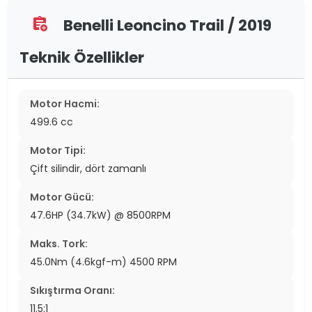
Benelli Leoncino Trail / 2019
assignment_add
Teknik Özellikler
Motor Hacmi:
499.6 cc
Motor Tipi:
Çift silindir, dört zamanlı
Motor Gücü:
47.6HP (34.7kW) @ 8500RPM
Maks. Tork:
45.0Nm (4.6kgf-m) 4500 RPM
Sıkıştırma Oranı:
11.5:1