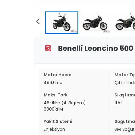
two_wheel
two_wheel
arrow_back_ios
grid_vi
sear
Benelli Leoncino 500 T
assignment_add
Motor Hacmi:
Motor Tip
499.6 cc
Çift silind
Maks. Tork:
Sıkıştırm
46.0Nm (4.7kgf-m)
11.5:1
6000RPM
Yakıt Sistemi:
Soğutma 
Enjeksiyon
Sıvı Soğu