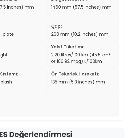
7.5 inches) mm
1460 mm (57.5 inches) mm
Çap:
-plate
260 mm (10.2 inches) mm
Yakıt Tüketimi:
ight
2.20 litres/100 km (45.5 km/l
or 106.92 mpg) L/100km
Sistemi:
Ön Tekerlek Hareketi:
splash
135 mm (5.3 inches) mm
l ES Değerlendirmesi