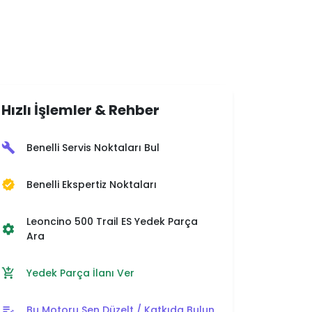
Hızlı İşlemler & Rehber
Benelli Servis Noktaları Bul
build
Benelli Ekspertiz Noktaları
verified
Leoncino 500 Trail ES Yedek Parça
settings
Ara
Yedek Parça İlanı Ver
add_shopping_cart
Bu Motoru Sen Düzelt / Katkıda Bulun
edit_note