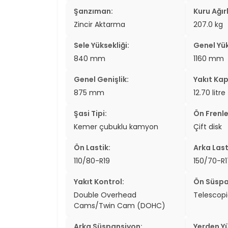
Şanzıman:
Kuru Ağırl
Zincir Aktarma
207.0 kg
Sele Yüksekliği:
Genel Yük
840 mm
1160 mm
Genel Genişlik:
Yakıt Kap
875 mm
12.70 litre
Şasi Tipi:
Ön Frenle
Kemer çubuklu kamyon
Çift disk
Ön Lastik:
Arka Last
110/80-R19
150/70-R1
Yakıt Kontrol:
Ön Süspa
Double Overhead
Telescopi
Cams/Twin Cam (DOHC)
Arka Süspansiyon:
Yerden Yü