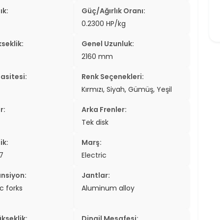
ık:
Güç/Ağırlık Oranı:
0.2300 HP/kg
seklik:
Genel Uzunluk:
2160 mm
asitesi:
Renk Seçenekleri:
Kırmızı, Siyah, Gümüş, Yeşil
r:
Arka Frenler:
Tek disk
ik:
Marş:
7
Electric
nsiyon:
Jantlar:
c forks
Aluminum alloy
kseklik:
Dingil Mesafesi: