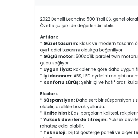
2022 Benelli Leoncino 500 Trail ES, genel olarak 
Özetle şu şekilde değerlendirilebilir:
Artıları:
*
Güzel tasarım:
Klasik ve modern tasarım öğel
ayırt edici tasarımı oldukça beğeniliyor.
*
Güçlü motor:
500cc'lik paralel twin motoru, ş
gücü sağlıyor.
*
Uygun fiyat:
Rakiplerine göre daha uygun fiy
*
İyi donanım:
ABS, LED aydınlatma gibi öneml
*
Konforlu sürüş:
Şehir içi ve hafif arazi kul
Eksileri:
*
Süspansiyon:
Daha sert bir süspansiyon sist
olabilir, özellikle bozuk yollarda.
*
Kalite hissi:
Bazı parçaların kalitesi, rakiple
*
Yüksek devirlerde titreşim:
Yüksek devirl
rahatsız edici olabilir.
*
Teknoloji:
Dijital gösterge paneli ve diğer te