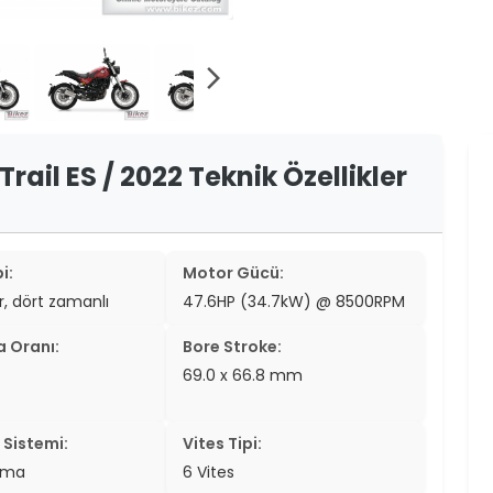
er
er
arrow_forward_ios
ew
ch
rail ES / 2022 Teknik Özellikler
i:
Motor Gücü:
ir, dört zamanlı
47.6HP (34.7kW) @ 8500RPM
a Oranı:
Bore Stroke:
69.0 x 66.8 mm
Sistemi:
Vites Tipi:
tma
6 Vites