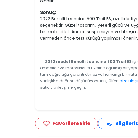
olabilir.
Sonuç:
2022 Benelli Leoncino 500 Trail ES, özellikle f
seçenektir. Güzel tasarımı, yeterli gücü ve uygun
bir motosiklet. Ancak, süspansiyon ve titreşim 
vermeden önce test sürüşü yapılması önerilir.
2022 model Benelli Leoncino 500 Trail ES
içi
amaçlıdır ve motosikletler üzerine eğitilmiş bir yapa
tam doğruluğu garanti etmez ve herhangi bir hata v
yanlışlık olduğunu düşünüyorsanız, lütfen
bize ulaşı
satıcıyla iletişime geçin.
Favorilere Ekle
Bilgileri
favorite_border
edit_note