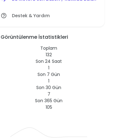
Destek & Yardım
help_outline
Görüntülenme İstatistikleri
Toplam
132
Son 24 Saat
1
Son 7 Gün
1
Son 30 Gün
7
Son 365 Gün
105