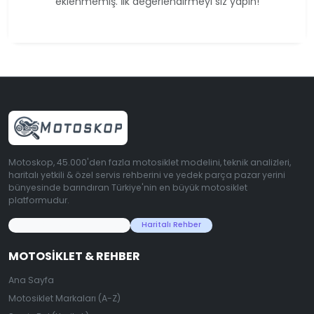
eklenmemiş. İlk değerlendirmeyi siz yapın!
Motoskop, 45.000'den fazla motosiklet modelini, teknik analizleri,
haritalı yetkili & özel servis rehberini ve yedek parça pazar yerini
bünyesinde barındıran Türkiye'nin en büyük motosiklet
platformudur.
45.000+ Motosiklet Verisi
Haritalı Rehber
MOTOSIKLET & REHBER
Ana Sayfa
Motosiklet Markaları (A-Z)