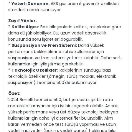
*
Yeterli Donanım:
ABS gibi önemli güvenlik özellikleri
standart olarak sunuluyor.
Zayıf Yönler:
*
Kalite Algısı:
Bazı bileşenlerin kalitesi, rakiplerine göre
daha düşük olabiliyor. Bu, uzun vadeli dayanıklılık
konusunda soru işaretleri doğurabilir.
*
Süspansiyon ve Fren Sistemi:
Daha yüksek
performans beklentilerine sahip kullanıcılar için
süspansiyon ve fren sistemi yetersiz kalabilir. Daha sert
kullanımlar için iyileştirme gerekebilir.
*
Teknolojik Özellikler:
Rakiplerinin sunduğu bazı
teknolojik özellikler (örneğin, sürüş modları, elektronik
süspansiyon) Leoncino 500'de bulunmuyor.
Özet:
2024 Benelli Leoncino 500, bütçe dostu, şık bir retro
motosiklet arayanlar için iyi bir seçenek olabilir. Ancak,
yüksek performans veya üst düzey teknoloji bekleyen
kullanıcılar için daha iyi alternatifler bulunabilir. Alım
kararı vermeden önce test sürüşü yapılması ve uzun
vadeli maliyetler (bakım, yedek parça) hakkında bilgi