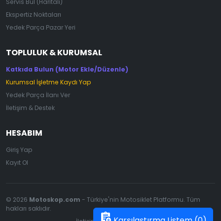
Servis Bul (Haritalı)
Ekspertiz Noktaları
Yedek Parça Pazar Yeri
TOPLULUK & KURUMSAL
Katkıda Bulun (Motor Ekle/Düzenle)
Kurumsal İşletme Kaydı Yap
Yedek Parça İlanı Ver
İletişim & Destek
HESABIM
Giriş Yap
Kayıt Ol
© 2026
Motoskop.com
- Türkiye'nin Motosiklet Platformu. Tüm
hakları saklıdır.
assignment_add
Karşılaştırma Listem (
0
)