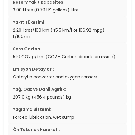
Rezerv Yakıt Kapasitesi:
3.00 litres (0.79 US gallons) litre
Yakıt Tüketimi:
2.20 litres/100 km (45.5 km/l or 106.92 mpg)
L/100km
Sera Gazları:
51.0 CO2 g/km. (CO2 - Carbon dioxide emission)
Emisyon Detayları:
Catalytic converter and oxygen sensors.
Yağ, Gaz vs Dahil Ağırlık:
207.0 kg (456.4 pounds) kg
Yağlama Sistemi:
Forced lubrication, wet sump
Ön Tekerlek Hareketi: