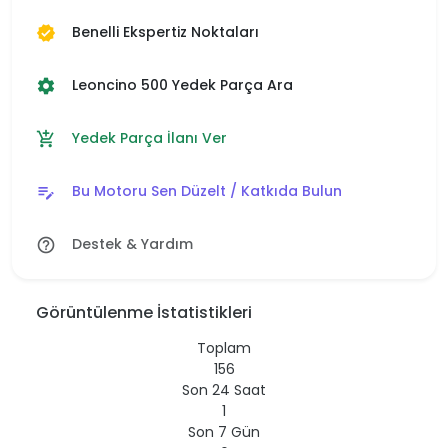
Benelli Ekspertiz Noktaları
verified
Leoncino 500 Yedek Parça Ara
settings
Yedek Parça İlanı Ver
add_shopping_cart
Bu Motoru Sen Düzelt / Katkıda Bulun
edit_note
Destek & Yardım
help_outline
Görüntülenme İstatistikleri
Toplam
156
Son 24 Saat
1
Son 7 Gün