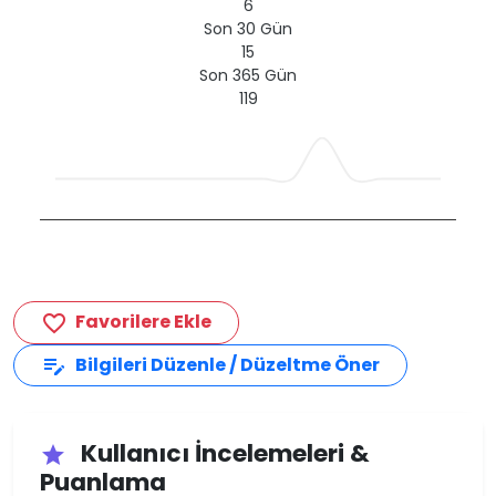
6
Son 30 Gün
15
Son 365 Gün
119
Favorilere Ekle
favorite_border
Bilgileri Düzenle / Düzeltme Öner
edit_note
Kullanıcı İncelemeleri &
star
Puanlama