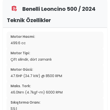
Benelli Leoncino 500 / 2024
assignment_add
Teknik Özellikler
Motor Hacmi:
499.6 cc
Motor Tipi:
Çift silindir, dört zamanlı
Motor Gücü:
47.6HP (34.7 kW) @ 8500 RPM
Maks. Tork:
46.0Nm (4.7kgf-m) 6000 RPM
Sıkıştırma Oranı:
11.5:1