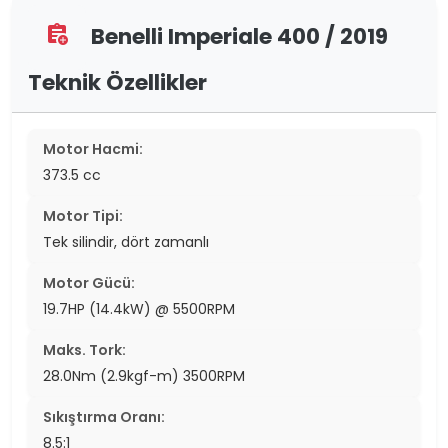
Benelli Imperiale 400 / 2019
assignment_add
Teknik Özellikler
Motor Hacmi:
373.5 cc
Motor Tipi:
Tek silindir, dört zamanlı
Motor Gücü:
19.7HP (14.4kW) @ 5500RPM
Maks. Tork:
28.0Nm (2.9kgf-m) 3500RPM
Sıkıştırma Oranı:
8.5:1