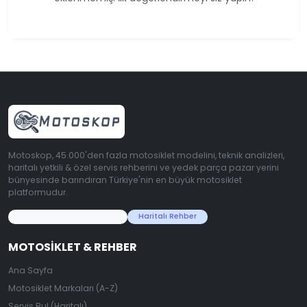
Motoskop, 45.000'den fazla motosiklet modelini, teknik analizleri,
haritalı yetkili & özel servis rehberini ve yedek parça pazar yerini
bünyesinde barındıran Türkiye'nin en büyük motosiklet
platformudur.
45.000+ Motosiklet Verisi
Haritalı Rehber
MOTOSIKLET & REHBER
Ana Sayfa
Motosiklet Markaları (A-Z)
Servis Bul (Haritalı)