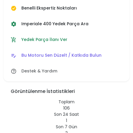
Benelli Ekspertiz Noktaları
verified
Imperiale 400 Yedek Parça Ara
settings
Yedek Parça İlanı Ver
add_shopping_cart
Bu Motoru Sen Düzelt / Katkıda Bulun
edit_note
Destek & Yardım
help_outline
Görüntülenme İstatistikleri
Toplam
106
Son 24 Saat
1
Son 7 Gün