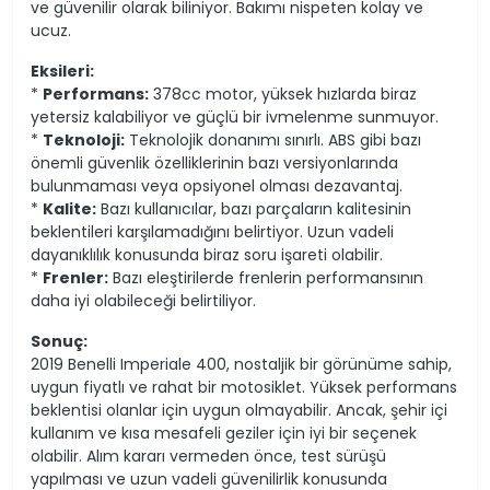
ve güvenilir olarak biliniyor. Bakımı nispeten kolay ve
ucuz.
Eksileri:
*
Performans:
378cc motor, yüksek hızlarda biraz
yetersiz kalabiliyor ve güçlü bir ivmelenme sunmuyor.
*
Teknoloji:
Teknolojik donanımı sınırlı. ABS gibi bazı
önemli güvenlik özelliklerinin bazı versiyonlarında
bulunmaması veya opsiyonel olması dezavantaj.
*
Kalite:
Bazı kullanıcılar, bazı parçaların kalitesinin
beklentileri karşılamadığını belirtiyor. Uzun vadeli
dayanıklılık konusunda biraz soru işareti olabilir.
*
Frenler:
Bazı eleştirilerde frenlerin performansının
daha iyi olabileceği belirtiliyor.
Sonuç:
2019 Benelli Imperiale 400, nostaljik bir görünüme sahip,
uygun fiyatlı ve rahat bir motosiklet. Yüksek performans
beklentisi olanlar için uygun olmayabilir. Ancak, şehir içi
kullanım ve kısa mesafeli geziler için iyi bir seçenek
olabilir. Alım kararı vermeden önce, test sürüşü
yapılması ve uzun vadeli güvenilirlik konusunda