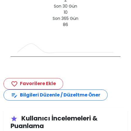
2
Son 30 Gün
10
Son 365 Gün
86
Favorilere Ekle
favorite_border
Bilgileri Düzenle / Düzeltme Öner
edit_note
Kullanıcı İncelemeleri &
star
Puanlama