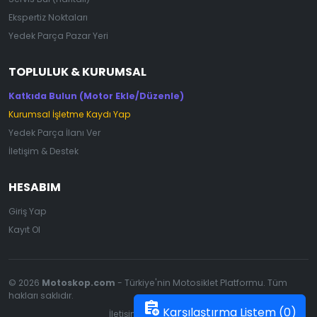
Ekspertiz Noktaları
Yedek Parça Pazar Yeri
TOPLULUK & KURUMSAL
Katkıda Bulun (Motor Ekle/Düzenle)
Kurumsal İşletme Kaydı Yap
Yedek Parça İlanı Ver
İletişim & Destek
HESABIM
Giriş Yap
Kayıt Ol
© 2026
Motoskop.com
- Türkiye'nin Motosiklet Platformu. Tüm
hakları saklıdır.
assignment_add
Karşılaştırma Listem (
0
)
İletişim
|
Gizlilik Politikası