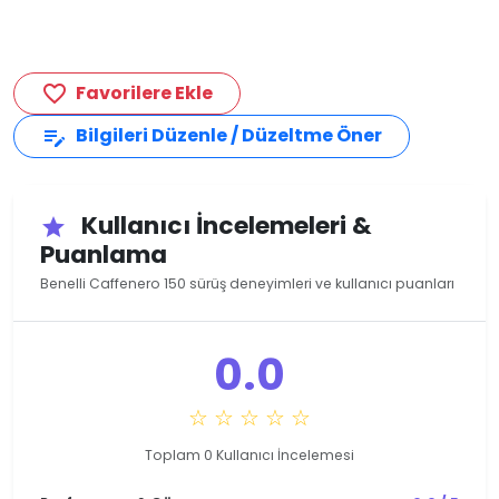
Favorilere Ekle
favorite_border
Bilgileri Düzenle / Düzeltme Öner
edit_note
Kullanıcı İncelemeleri &
star
Puanlama
Benelli Caffenero 150 sürüş deneyimleri ve kullanıcı puanları
0.0
☆ ☆ ☆ ☆ ☆
Toplam 0 Kullanıcı İncelemesi