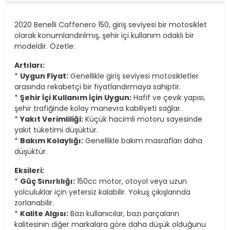
2020 Benelli Caffenero 150, giriş seviyesi bir motosiklet
olarak konumlandırılmış, şehir içi kullanım odaklı bir
modeldir. Özetle:
Artıları:
*
Uygun Fiyat:
Genellikle giriş seviyesi motosikletler
arasında rekabetçi bir fiyatlandırmaya sahiptir.
*
Şehir İçi Kullanım İçin Uygun:
Hafif ve çevik yapısı,
şehir trafiğinde kolay manevra kabiliyeti sağlar.
*
Yakıt Verimliliği:
Küçük hacimli motoru sayesinde
yakıt tüketimi düşüktür.
*
Bakım Kolaylığı:
Genellikle bakım masrafları daha
düşüktür.
Eksileri:
*
Güç Sınırlılığı:
150cc motor, otoyol veya uzun
yolculuklar için yetersiz kalabilir. Yokuş çıkışlarında
zorlanabilir.
*
Kalite Algısı:
Bazı kullanıcılar, bazı parçaların
kalitesinin diğer markalara göre daha düşük olduğunu