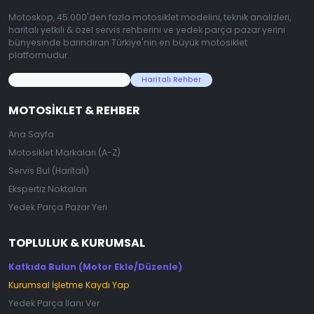
Motoskop, 45.000'den fazla motosiklet modelini, teknik analizleri,
haritalı yetkili & özel servis rehberini ve yedek parça pazar yerini
bünyesinde barındıran Türkiye'nin en büyük motosiklet
platformudur.
45.000+ Motosiklet Verisi
Haritalı Rehber
MOTOSIKLET & REHBER
Ana Sayfa
Motosiklet Markaları (A-Z)
Servis Bul (Haritalı)
Ekspertiz Noktaları
Yedek Parça Pazar Yeri
TOPLULUK & KURUMSAL
Katkıda Bulun (Motor Ekle/Düzenle)
Kurumsal İşletme Kaydı Yap
Yedek Parça İlanı Ver