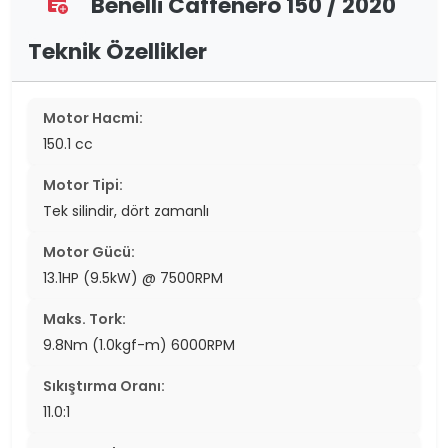
Benelli Caffenero 150 / 2020
assignment_add
Teknik Özellikler
Motor Hacmi:
150.1 cc
Motor Tipi:
Tek silindir, dört zamanlı
Motor Gücü:
13.1HP (9.5kW) @ 7500RPM
Maks. Tork:
9.8Nm (1.0kgf-m) 6000RPM
Sıkıştırma Oranı:
11.0:1