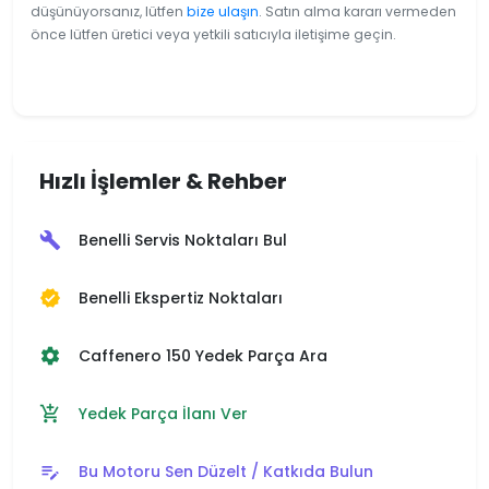
düşünüyorsanız, lütfen
bize ulaşın
. Satın alma kararı vermeden
önce lütfen üretici veya yetkili satıcıyla iletişime geçin.
Hızlı İşlemler & Rehber
Benelli Servis Noktaları Bul
build
Benelli Ekspertiz Noktaları
verified
Caffenero 150 Yedek Parça Ara
settings
Yedek Parça İlanı Ver
add_shopping_cart
Bu Motoru Sen Düzelt / Katkıda Bulun
edit_note