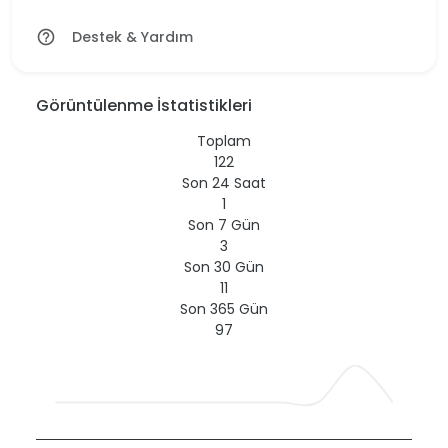
Destek & Yardım
help_outline
Görüntülenme İstatistikleri
Toplam
122
Son 24 Saat
1
Son 7 Gün
3
Son 30 Gün
11
Son 365 Gün
97