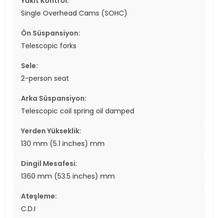
Yakıt Kontrol:
Single Overhead Cams (SOHC)
Ön Süspansiyon:
Telescopic forks
Sele:
2-person seat
Arka Süspansiyon:
Telescopic coil spring oil damped
Yerden Yükseklik:
130 mm (5.1 inches) mm
Dingil Mesafesi:
1360 mm (53.5 inches) mm
Ateşleme:
C.D.I