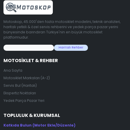
Motoskop, 45.000'den fazla motosiklet modelini, teknik analizleri,
haritalı yetkili & özel servis rehberini ve yedek parça pazar yerini
bünyesinde barındıran Türkiye'nin en büyük motosiklet
platformudur.
45.000+ Motosiklet Verisi
Haritalı Rehber
MOTOSIKLET & REHBER
Ana Sayfa
Motosiklet Markaları (A-Z)
Servis Bul (Haritalı)
Ekspertiz Noktaları
Yedek Parça Pazar Yeri
TOPLULUK & KURUMSAL
Katkıda Bulun (Motor Ekle/Düzenle)