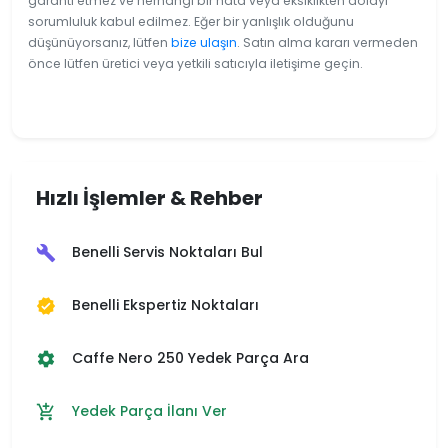
garanti etmez ve herhangi bir hata veya eksiklikten dolayı
sorumluluk kabul edilmez. Eğer bir yanlışlık olduğunu
düşünüyorsanız, lütfen
bize ulaşın
. Satın alma kararı vermeden
önce lütfen üretici veya yetkili satıcıyla iletişime geçin.
Hızlı İşlemler & Rehber
Benelli Servis Noktaları Bul
build
Benelli Ekspertiz Noktaları
verified
Caffe Nero 250 Yedek Parça Ara
settings
Yedek Parça İlanı Ver
add_shopping_cart