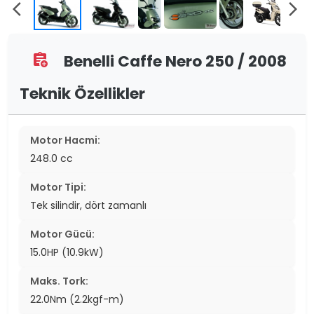
arrow_back_ios
arrow_forward_ios
Benelli Caffe Nero 250 / 2008
assignment_add
Teknik Özellikler
Motor Hacmi:
248.0 cc
Motor Tipi:
Tek silindir, dört zamanlı
Motor Gücü:
15.0HP (10.9kW)
Maks. Tork:
22.0Nm (2.2kgf-m)