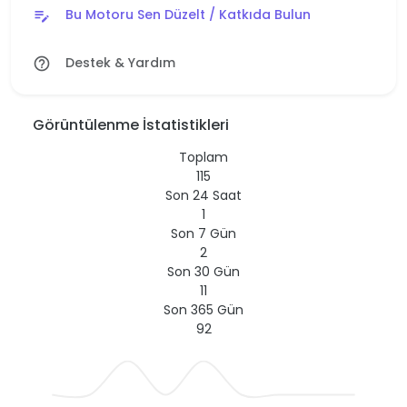
Bu Motoru Sen Düzelt / Katkıda Bulun
edit_note
Destek & Yardım
help_outline
Görüntülenme İstatistikleri
Toplam
115
Son 24 Saat
1
Son 7 Gün
2
Son 30 Gün
11
Son 365 Gün
92