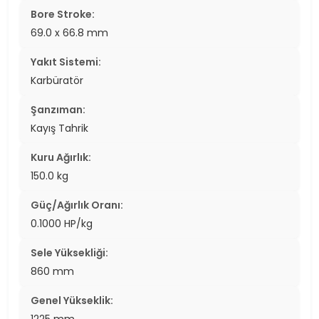
Bore Stroke:
69.0 x 66.8 mm
Yakıt Sistemi:
Karbüratör
Şanzıman:
Kayış Tahrik
Kuru Ağırlık:
150.0 kg
Güç/Ağırlık Oranı:
0.1000 HP/kg
Sele Yüksekliği:
860 mm
Genel Yükseklik: