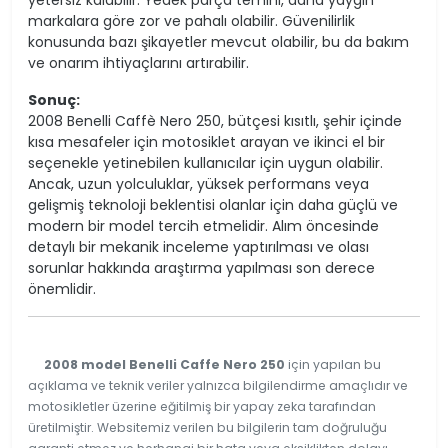
yetersiz kalabilir. Yedek parça temini, daha yaygın
markalara göre zor ve pahalı olabilir. Güvenilirlik
konusunda bazı şikayetler mevcut olabilir, bu da bakım
ve onarım ihtiyaçlarını artırabilir.
Sonuç:
2008 Benelli Caffè Nero 250, bütçesi kısıtlı, şehir içinde
kısa mesafeler için motosiklet arayan ve ikinci el bir
seçenekle yetinebilen kullanıcılar için uygun olabilir.
Ancak, uzun yolculuklar, yüksek performans veya
gelişmiş teknoloji beklentisi olanlar için daha güçlü ve
modern bir model tercih etmelidir. Alım öncesinde
detaylı bir mekanik inceleme yaptırılması ve olası
sorunlar hakkında araştırma yapılması son derece
önemlidir.
2008 model Benelli Caffe Nero 250
için yapılan bu
açıklama ve teknik veriler yalnızca bilgilendirme amaçlıdır ve
motosikletler üzerine eğitilmiş bir yapay zeka tarafından
üretilmiştir. Websitemiz verilen bu bilgilerin tam doğruluğu