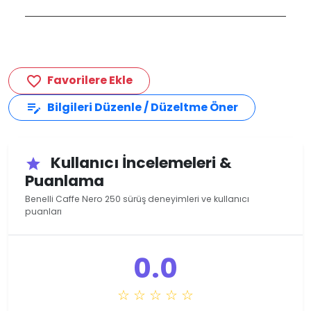
Favorilere Ekle
favorite_border
Bilgileri Düzenle / Düzeltme Öner
edit_note
Kullanıcı İncelemeleri &
star
Puanlama
Benelli Caffe Nero 250 sürüş deneyimleri ve kullanıcı
puanları
0.0
☆ ☆ ☆ ☆ ☆