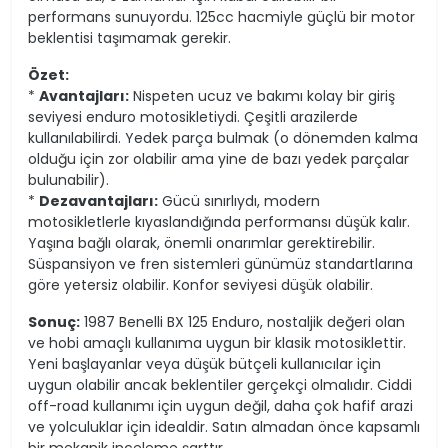
performans sunuyordu. 125cc hacmiyle güçlü bir motor
beklentisi taşımamak gerekir.
Özet:
*
Avantajları:
Nispeten ucuz ve bakımı kolay bir giriş
seviyesi enduro motosikletiydi. Çeşitli arazilerde
kullanılabilirdi. Yedek parça bulmak (o dönemden kalma
olduğu için zor olabilir ama yine de bazı yedek parçalar
bulunabilir).
*
Dezavantajları:
Gücü sınırlıydı, modern
motosikletlerle kıyaslandığında performansı düşük kalır.
Yaşına bağlı olarak, önemli onarımlar gerektirebilir.
Süspansiyon ve fren sistemleri günümüz standartlarına
göre yetersiz olabilir. Konfor seviyesi düşük olabilir.
Sonuç:
1987 Benelli BX 125 Enduro, nostaljik değeri olan
ve hobi amaçlı kullanıma uygun bir klasik motosiklettir.
Yeni başlayanlar veya düşük bütçeli kullanıcılar için
uygun olabilir ancak beklentiler gerçekçi olmalıdır. Ciddi
off-road kullanımı için uygun değil, daha çok hafif arazi
ve yolculuklar için idealdir. Satın almadan önce kapsamlı
bir mekanik inceleme şarttır.