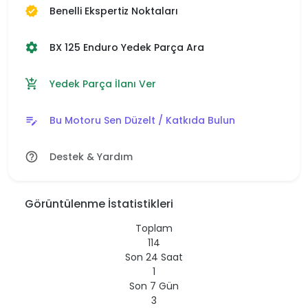
Benelli Ekspertiz Noktaları
verified
BX 125 Enduro Yedek Parça Ara
settings
Yedek Parça İlanı Ver
add_shopping_cart
Bu Motoru Sen Düzelt / Katkıda Bulun
edit_note
Destek & Yardım
help_outline
Görüntülenme İstatistikleri
Toplam
114
Son 24 Saat
1
Son 7 Gün
3