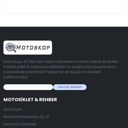
Motoskop, 45.000'den fazla motosiklet modelini, teknik analizleri,
haritalı yetkili & özel servis rehberini ve yedek parça pazar yerini
bünyesinde barındıran Türkiye'nin en büyük motosiklet
platformudur.
45.000+ Motosiklet Verisi
Haritalı Rehber
MOTOSIKLET & REHBER
Ana Sayfa
Motosiklet Markaları (A-Z)
Servis Bul (Haritalı)