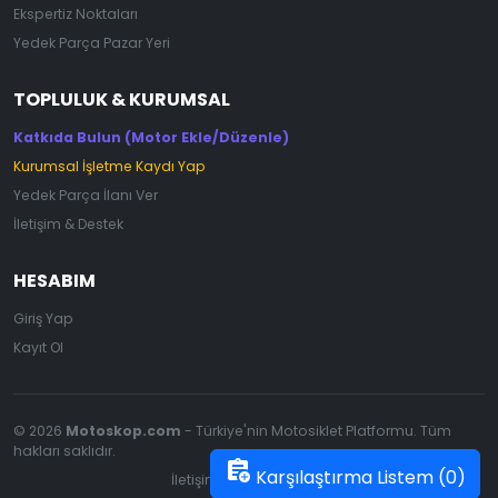
Ekspertiz Noktaları
Yedek Parça Pazar Yeri
TOPLULUK & KURUMSAL
Katkıda Bulun (Motor Ekle/Düzenle)
Kurumsal İşletme Kaydı Yap
Yedek Parça İlanı Ver
İletişim & Destek
HESABIM
Giriş Yap
Kayıt Ol
© 2026
Motoskop.com
- Türkiye'nin Motosiklet Platformu. Tüm
hakları saklıdır.
assignment_add
Karşılaştırma Listem (
0
)
İletişim
|
Gizlilik Politikası