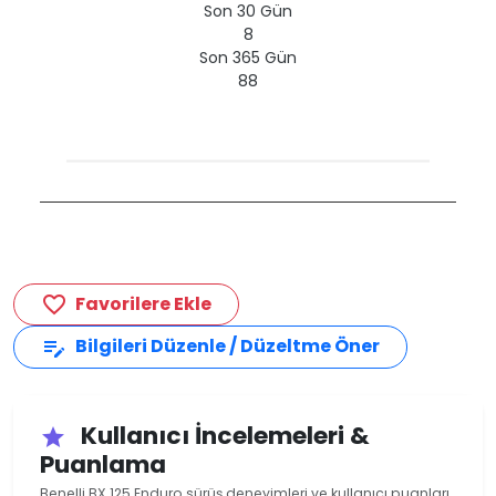
Son 30 Gün
8
Son 365 Gün
88
Favorilere Ekle
favorite_border
Bilgileri Düzenle / Düzeltme Öner
edit_note
Kullanıcı İncelemeleri &
star
Puanlama
Benelli BX 125 Enduro sürüş deneyimleri ve kullanıcı puanları