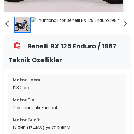
arrow_back_ios
arrow_forward_ios
Benelli BX 125 Enduro / 1987
assignment_add
Teknik Özellikler
Motor Hacmi:
123.0 cc
Motor Tipi:
Tek silindir, iki zamanlı
Motor Gücü:
17.0HP (12.4kW) @ 7000RPM