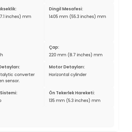
kseklik:
Dingil Mesafesi:
7.1 inches) mm
1405 mm (55.3 inches) mm
Çap:
ch
220 mm (8.7 inches) mm
etayları:
Motor Detayları:
atalytic converter
Horizontal cylinder
n sensor.
Sistemi:
Ön Tekerlek Hareketi:
p
135 mm (5.3 inches) mm