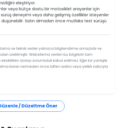
izliğini eleştiriyor.
anlar veya bütçe dostu bir motosiklet arayanlar için
 sürüş deneyimi veya daha gelişmiş özellikler isteyenler
düşünebilir. Satın almadan önce mutlaka test sürüşü
lama ve teknik veriler yalnızca bilgilendirme amaçlıdır ve
ndan üretilmiştir. Websitemiz verilen bu bilgilerin tam
ksiklikten dolayı sorumluluk kabul edilmez. Eğer bir yanlışlık
 alma kararı vermeden önce lütfen üretici veya yetkili satıcıyla
 Düzenle / Düzeltme Öner