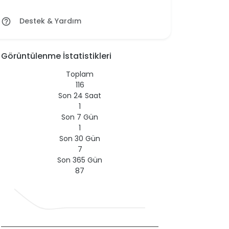
Destek & Yardım
help_outline
Görüntülenme İstatistikleri
Toplam
116
Son 24 Saat
1
Son 7 Gün
1
Son 30 Gün
7
Son 365 Gün
87