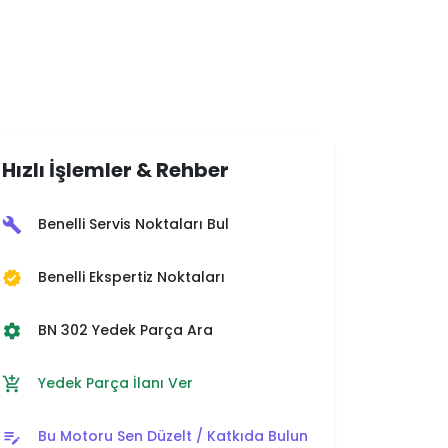
Hızlı İşlemler & Rehber
Benelli Servis Noktaları Bul
build
Benelli Ekspertiz Noktaları
verified
BN 302 Yedek Parça Ara
settings
Yedek Parça İlanı Ver
add_shopping_cart
Bu Motoru Sen Düzelt / Katkıda Bulun
edit_note