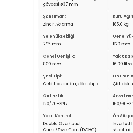
gövdesi ø37 mm
Şanzıman:
Kuru Ağırl
Zincir Aktarma
185.0 kg
Sele Yüksekliği:
Genel Yük
795 mm
1120 mm
Genel Genişlik:
Yakıt Kap
800 mm
16.00 litre
Şasi Tipi:
Ön Frenle
Çelik borularda çelik sehpa
Çift disk.
Ön Lastik:
Arka Last
120/70-ZR17
160/60-Z
Yakıt Kontrol:
Ön Süspa
Double Overhead
Inverted 
Cams/Twin Cam (DOHC)
shock ab