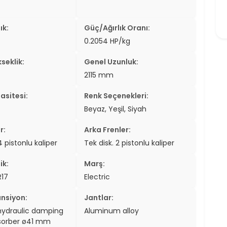
ık:
Güç/Ağırlık Oranı:
0.2054 HP/kg
seklik:
Genel Uzunluk:
2115 mm
asitesi:
Renk Seçenekleri:
Beyaz, Yeşil, Siyah
r:
Arka Frenler:
 4 pistonlu kaliper
Tek disk. 2 pistonlu kaliper
ik:
Marş:
R17
Electric
nsiyon:
Jantlar:
hydraulic damping
Aluminum alloy
sorber ø41 mm