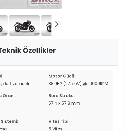
er
er
arrow_forward_ios
ew
ch
Teknik Özellikler
i:
Motor Gücü:
ir, dört zamanlı
38.0HP (27.7kW) @ 10000RPM
a Oranı:
Bore Stroke:
57.4 x 57.8 mm
Sistemi:
Vites Tipi:
tma
6 Vites