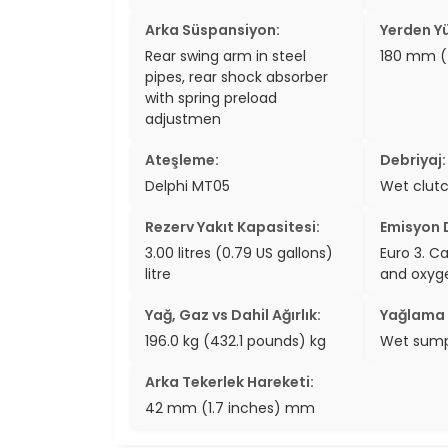
Arka Süspansiyon:
Yerden Yü
Rear swing arm in steel
180 mm (
pipes, rear shock absorber
with spring preload
adjustmen
Ateşleme:
Debriyaj:
Delphi MT05
Wet clut
Rezerv Yakıt Kapasitesi:
Emisyon D
3.00 litres (0.79 US gallons)
Euro 3. C
litre
and oxyge
Yağ, Gaz vs Dahil Ağırlık:
Yağlama 
196.0 kg (432.1 pounds) kg
Wet sum
Arka Tekerlek Hareketi:
42 mm (1.7 inches) mm