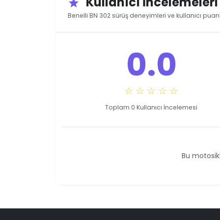
Kullanıcı İncelemeler
star
Benelli BN 302 sürüş deneyimleri ve kullanıcı puanl
0.0
☆ ☆ ☆ ☆ ☆
Toplam 0 Kullanıcı İncelemesi
Bu motosikl