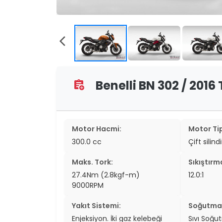
two_wheel
two_wheel
arrow_back_ios
grid_vi
sear
Benelli BN 302 / 2016 
assignment_add
Motor Hacmi:
Motor Tip
300.0 cc
Çift silind
Maks. Tork:
Sıkıştırm
27.4Nm (2.8kgf-m)
12.0:1
9000RPM
Yakıt Sistemi:
Soğutma 
Enjeksiyon. İki gaz kelebeği
Sıvı Soğu