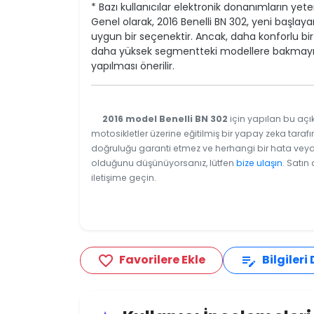
* Bazı kullanıcılar elektronik donanımların yeters
Genel olarak, 2016 Benelli BN 302, yeni başlay
uygun bir seçenektir. Ancak, daha konforlu bir
daha yüksek segmentteki modellere bakmayı 
yapılması önerilir.
2016 model Benelli BN 302
için yapılan bu açık
motosikletler üzerine eğitilmiş bir yapay zeka tarafı
doğruluğu garanti etmez ve herhangi bir hata veya e
olduğunu düşünüyorsanız, lütfen
bize ulaşın
. Satın
iletişime geçin.
Favorilere Ekle
Bilgileri
favorite_border
edit_note