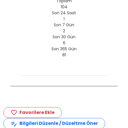
Toplam
104
Son 24 Saat
1
Son 7 Gün
2
Son 30 Gün
6
Son 365 Gün
81
Favorilere Ekle
favorite_border
Bilgileri Düzenle / Düzeltme Öner
edit_note