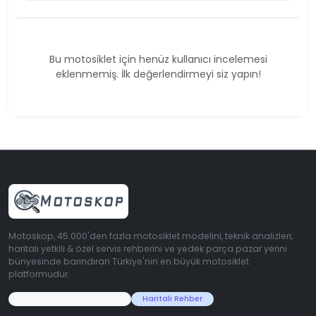
Bu motosiklet için henüz kullanıcı incelemesi
eklenmemiş. İlk değerlendirmeyi siz yapın!
Motoskop, 45.000'den fazla motosiklet modelini, teknik analizleri,
haritalı yetkili & özel servis rehberini ve yedek parça pazar yerini
bünyesinde barındıran Türkiye'nin en büyük motosiklet
platformudur.
45.000+ Motosiklet Verisi
Haritalı Rehber