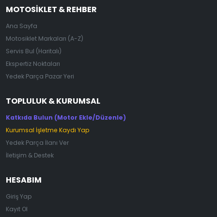
MOTOSIKLET & REHBER
Ana Sayfa
Motosiklet Markaları (A-Z)
Servis Bul (Haritalı)
Ekspertiz Noktaları
Yedek Parça Pazar Yeri
TOPLULUK & KURUMSAL
Katkıda Bulun (Motor Ekle/Düzenle)
Kurumsal İşletme Kaydı Yap
Yedek Parça İlanı Ver
İletişim & Destek
HESABIM
Giriş Yap
Kayıt Ol