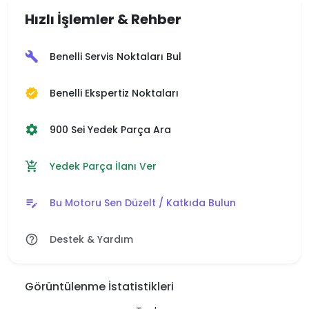
Hızlı İşlemler & Rehber
Benelli Servis Noktaları Bul
build
Benelli Ekspertiz Noktaları
verified
900 Sei Yedek Parça Ara
settings
Yedek Parça İlanı Ver
add_shopping_cart
Bu Motoru Sen Düzelt / Katkıda Bulun
edit_note
Destek & Yardım
help_outline
Görüntülenme İstatistikleri