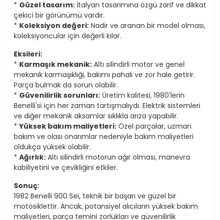
*
Güzel tasarım:
İtalyan tasarımına özgü zarif ve dikkat
çekici bir görünümü vardır.
*
Koleksiyon değeri:
Nadir ve aranan bir model olması,
koleksiyoncular için değerli kılar.
Eksileri:
*
Karmaşık mekanik:
Altı silindirli motor ve genel
mekanik karmaşıklığı, bakımı pahalı ve zor hale getirir.
Parça bulmak da sorun olabilir.
*
Güvenilirlik sorunları:
Üretim kalitesi, 1980'lerin
Benelli'si için her zaman tartışmalıydı. Elektrik sistemleri
ve diğer mekanik aksamlar sıklıkla arıza yapabilir.
*
Yüksek bakım maliyetleri:
Özel parçalar, uzman
bakım ve olası onarımlar nedeniyle bakım maliyetleri
oldukça yüksek olabilir.
*
Ağırlık:
Altı silindirli motorun ağır olması, manevra
kabiliyetini ve çevikliğini etkiler.
Sonuç:
1982 Benelli 900 Sei, teknik bir başarı ve güzel bir
motosiklettir. Ancak, potansiyel alıcıların yüksek bakım
maliyetleri, parça temini zorlukları ve güvenilirlik