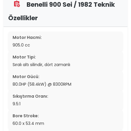
Benelli 900 Sei / 1982 Teknik
assignment_add
Özellikler
Motor Hacmi:
905.0 cc
Motor Tipi:
Sıralı altı silindir, dört zamanlı
Motor Gücü:
80.0HP (58.4kW) @ 8300RPM
Sıkıştırma Oranı:
9.5:1
Bore Stroke:
60.0 x 53.4 mm