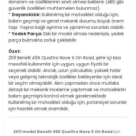
donanım ve özelliklerinin sınırlı olması beklenir (ABS gibi
güvenlik özellikleri muhtemelen bulunmaz).
*
Dayanıklılık:
Kullanılmış bir motosiklet olduğu için,
bakım geçmişi ve genel mekanik durumu büyük önem
taşır. Yaşına bağlı aşınma ve yıpranma sorunları olabilir.
*
Yedek Parça:
Eski bir model olması nedeniyle, yedek
parça bulmakta zorluk çekilebilir.
Özet:
2011 Benelli 49X Quattro Nove X On Road, şehir içi kısa
mesafeli kullanımlar için uygun, uygun fiyatlı bir
seçenek olabilir. Ancak, uzun yolculuklar, yüksek hızlar
veya gelişmiş teknolojik özellikler bekleyenler için ideal
bir seçim olmayabilir. Alım yapmadan önce mutlaka
detaylı bir mekanik inceleme yaptırmak ve motosikletin
bakım geçmişini kontrol etmek gerekmektedir.
Kullanılmış bir motosiklet olduğu için, potansiyel sorunlar
için hazırlıklı olmak önemlidir.
2011 model Benelli 49X Quattro Nove X On Road
için