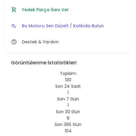
Yedek Parça İlanı Ver
add_shopping_cart
Bu Motoru Sen Düzelt / Katkıda Bulun
edit_note
Destek & Yardım
help_outline
Görüntülenme İstatistikleri
Toplam
130
Son 24 Saat
1
Son 7 Gün
1
Son 30 Gün
6
Son 365 Gün
104