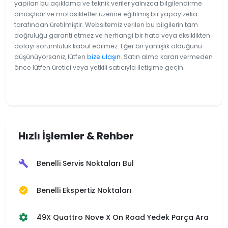
yapılan bu açıklama ve teknik veriler yalnızca bilgilendirme
amaçlıdır ve motosikletler üzerine eğitilmiş bir yapay zeka
tarafından üretilmiştir. Websitemiz verilen bu bilgilerin tam
doğruluğu garanti etmez ve herhangi bir hata veya eksiklikten
dolayı sorumluluk kabul edilmez. Eğer bir yanlışlık olduğunu
düşünüyorsanız, lütfen
bize ulaşın
. Satın alma kararı vermeden
önce lütfen üretici veya yetkili satıcıyla iletişime geçin.
Hızlı İşlemler & Rehber
Benelli Servis Noktaları Bul
build
Benelli Ekspertiz Noktaları
verified
49X Quattro Nove X On Road Yedek Parça Ara
settings