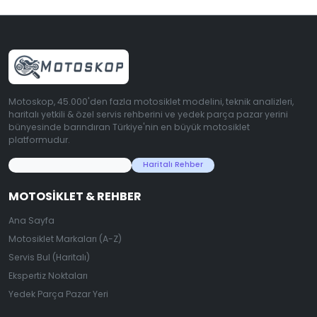
Motoskop, 45.000'den fazla motosiklet modelini, teknik analizleri,
haritalı yetkili & özel servis rehberini ve yedek parça pazar yerini
bünyesinde barındıran Türkiye'nin en büyük motosiklet
platformudur.
45.000+ Motosiklet Verisi
Haritalı Rehber
MOTOSIKLET & REHBER
Ana Sayfa
Motosiklet Markaları (A-Z)
Servis Bul (Haritalı)
Ekspertiz Noktaları
Yedek Parça Pazar Yeri