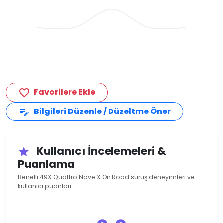
Favorilere Ekle
favorite_border
Bilgileri Düzenle / Düzeltme Öner
edit_note
Kullanıcı İncelemeleri &
star
Puanlama
Benelli 49X Quattro Nove X On Road sürüş deneyimleri ve
kullanıcı puanları