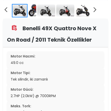
arrow_back_ios
arrow_forward_ios
Benelli 49X Quattro Nove X
assignment_add
On Road / 2011 Teknik Özellikler
Motor Hacmi:
49.0 cc
Motor Tipi:
Tek silindir, iki zamanlı
Motor Gücü:
2.7HP (2.0kW) @ 7000RPM
Maks. Tork: