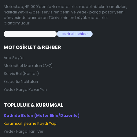
Motoskop, 45.000'den fazla motosiklet modelini, teknik analizleri,
haritalı yetkili & özel servis rehberini ve yedek parça pazar yerini
bünyesinde barındıran Türkiye'nin en büyük motosiklet
platformudur.
45.000+ Motosiklet Verisi
Haritalı Rehber
MOTOSIKLET & REHBER
Ana Sayfa
Motosiklet Markaları (A-Z)
Servis Bul (Haritalı)
Ekspertiz Noktaları
Yedek Parça Pazar Yeri
TOPLULUK & KURUMSAL
Katkıda Bulun (Motor Ekle/Düzenle)
Kurumsal İşletme Kaydı Yap
Yedek Parça İlanı Ver