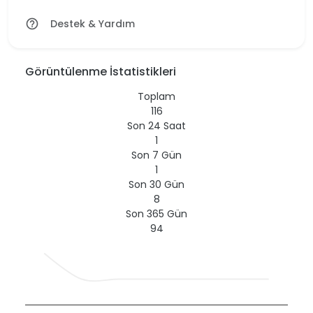
Destek & Yardım
help_outline
Görüntülenme İstatistikleri
Toplam
116
Son 24 Saat
1
Son 7 Gün
1
Son 30 Gün
8
Son 365 Gün
94