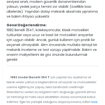
seviyesi sınırlı, modern güvenlik donanımlarından
yoksun, yedek parça temini zor olabilir (özellikle bazı
ülkelerde). Yaşından dolayı mekanik aksamda yıpranma
ve bakım ihtiyacı yüksektir.
Genel Değerlendirme:
1982 Benelli 354T, koleksiyoncular, klasik motosiklet
tutkunları veya ucuz ve basit bir motosiklet arayanlar
için uygun olabilir. Ancak, günlük kullanım için pratik bir
seçenek olmayabilir. Alım öncesinde mutlaka detaylı bir
mekanik inceleme ve test sürüşü yapılmalıdır. Bakım ve
onarım maliyetlerini de göz önünde bulundurmak
gerekir.
1982 model Benelli 354 T
için yapılan bu açıklama ve
teknik veriler yalnızca bilgilendirme amaçlıdır ve motosikletler
üzerine eğitilmiş bir yapay zeka tarafından üretilmiştir.
Websitemiz verilen bu bilgilerin tam doğruluğu garanti etmez
ve herhangi bir hata veya eksiklikten dolayı sorumluluk kabul
edilmez. Eğer bir yanlışlık olduğunu düşünüyorsanız, lütfen
bize