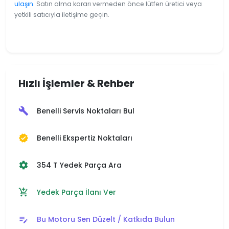
ulaşın
. Satın alma kararı vermeden önce lütfen üretici veya
yetkili satıcıyla iletişime geçin.
Hızlı İşlemler & Rehber
Benelli Servis Noktaları Bul
build
Benelli Ekspertiz Noktaları
verified
354 T Yedek Parça Ara
settings
Yedek Parça İlanı Ver
add_shopping_cart
Bu Motoru Sen Düzelt / Katkıda Bulun
edit_note