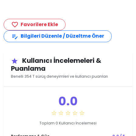
Favorilere Ekle
favorite_border
Bilgileri Düzenle / Düzeltme Öner
edit_note
Kullanıcı İncelemeleri &
star
Puanlama
Benelli 354 T sürüş deneyimleri ve kullanıcı puanları
0.0
☆ ☆ ☆ ☆ ☆
Toplam 0 Kullanıcı İncelemesi