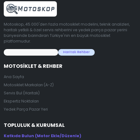
Motoskop, 45.000'den fazla motosiklet modelini, teknik analizleri,
haritalı yetkili & özel servis rehberini ve yedek parça pazar yerini
bünyesinde barındıran Türkiye'nin en büyük motosiklet
platformudur.
45.000+ Motosiklet Verisi
Haritalı Rehber
MOTOSIKLET & REHBER
Ana Sayfa
Motosiklet Markaları (A-Z)
Servis Bul (Haritalı)
Ekspertiz Noktaları
Yedek Parça Pazar Yeri
TOPLULUK & KURUMSAL
Katkıda Bulun (Motor Ekle/Düzenle)