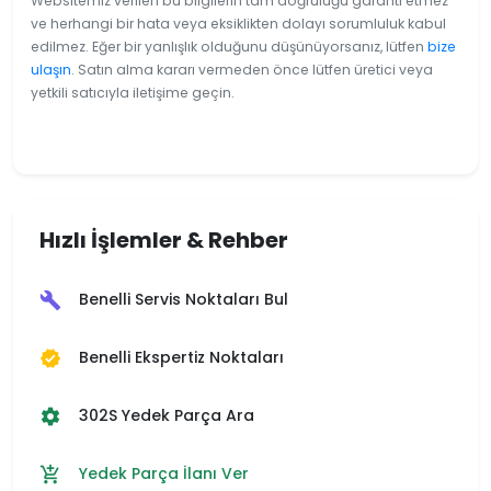
Websitemiz verilen bu bilgilerin tam doğruluğu garanti etmez
ve herhangi bir hata veya eksiklikten dolayı sorumluluk kabul
edilmez. Eğer bir yanlışlık olduğunu düşünüyorsanız, lütfen
bize
ulaşın
. Satın alma kararı vermeden önce lütfen üretici veya
yetkili satıcıyla iletişime geçin.
Hızlı İşlemler & Rehber
Benelli Servis Noktaları Bul
build
Benelli Ekspertiz Noktaları
verified
302S Yedek Parça Ara
settings
Yedek Parça İlanı Ver
add_shopping_cart