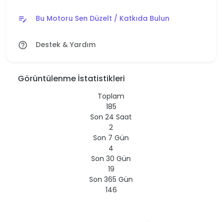
Bu Motoru Sen Düzelt / Katkıda Bulun
edit_note
Destek & Yardım
help_outline
Görüntülenme İstatistikleri
Toplam
185
Son 24 Saat
2
Son 7 Gün
4
Son 30 Gün
19
Son 365 Gün
146