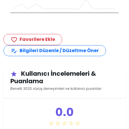
Favorilere Ekle
favorite_border
Bilgileri Düzenle / Düzeltme Öner
edit_note
Kullanıcı İncelemeleri &
star
Puanlama
Benelli 302S sürüş deneyimleri ve kullanıcı puanları
0.0
☆ ☆ ☆ ☆ ☆