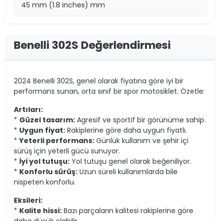
45 mm (1.8 inches) mm
Benelli 302S Değerlendirmesi
2024 Benelli 302S, genel olarak fiyatına göre iyi bir
performans sunan, orta sınıf bir spor motosiklet. Özetle:
Artıları:
*
Güzel tasarım:
Agresif ve sportif bir görünüme sahip.
*
Uygun fiyat:
Rakiplerine göre daha uygun fiyatlı.
*
Yeterli performans:
Günlük kullanım ve şehir içi
sürüş için yeterli gücü sunuyor.
*
İyi yol tutuşu:
Yol tutuşu genel olarak beğeniliyor.
*
Konforlu sürüş:
Uzun süreli kullanımlarda bile
nispeten konforlu.
Eksileri:
*
Kalite hissi:
Bazı parçaların kalitesi rakiplerine göre