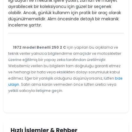
ilgi duyan ve mekanik işlere yatkın, zaman ve maliyet
ayırabilecek bir koleksiyoncu için güzel bir seçenek
olabilir. Ancak, günlük kullanım için pratik bir araç olarak
düşünülmemelidir. Alım öncesinde detaylı bir mekanik
inceleme şarttır.
1972 model Benelli 250 2 C
için yapılan bu açıklama ve
teknik veriler yalnızca bilgilendirme amaçlıdır ve motosikletler
üzerine eğitilmiş bir yapay zeka tarafından üretilmiştir.
Websitemiz verilen bu bilgilerin tam doğruluğu garanti etmez
ve herhangi bir hata veya eksiklikten dolayı sorumluluk kabul
edilmez. Eğer bir yanlışlık olduğunu düşünüyorsanız, lütfen
bize
ulaşın
. Satın alma kararı vermeden önce lütfen üretici veya
yetkili satıcıyla iletişime geçin.
Hızlı İşlemler & Rehber