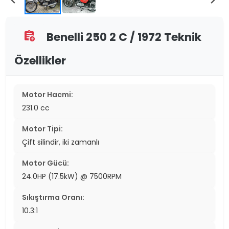
Benelli 250 2 C / 1972 Teknik
assignment_add
Özellikler
Motor Hacmi:
231.0 cc
Motor Tipi:
Çift silindir, iki zamanlı
Motor Gücü:
24.0HP (17.5kW) @ 7500RPM
Sıkıştırma Oranı:
10.3:1