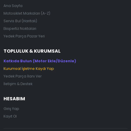
Ana Sayfa
Motosiklet Markaları (A-Z)
Servis Bul (Haritalı)
Ekspertiz Noktaları
Yedek Parça Pazar Yeri
TOPLULUK & KURUMSAL
Katkıda Bulun (Motor Ekle/Düzenle)
Kurumsal İşletme Kaydı Yap
Yedek Parça İlanı Ver
İletişim & Destek
HESABIM
Giriş Yap
Kayıt Ol