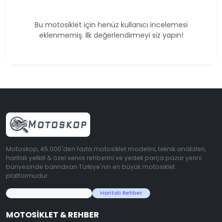
Bu motosiklet için henüz kullanıcı incelemesi
eklenmemiş. İlk değerlendirmeyi siz yapın!
Motoskop, 45.000'den fazla motosiklet modelini, teknik analizleri,
haritalı yetkili & özel servis rehberini ve yedek parça pazar yerini
bünyesinde barındıran Türkiye'nin en büyük motosiklet
platformudur.
45.000+ Motosiklet Verisi
Haritalı Rehber
MOTOSIKLET & REHBER