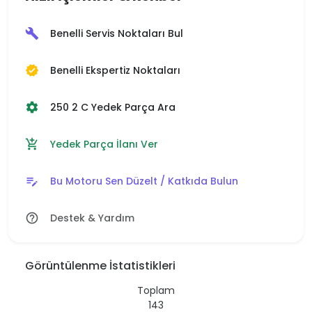
Benelli Servis Noktaları Bul
build
Benelli Ekspertiz Noktaları
verified
250 2 C Yedek Parça Ara
settings
Yedek Parça İlanı Ver
add_shopping_cart
Bu Motoru Sen Düzelt / Katkıda Bulun
edit_note
Destek & Yardım
help_outline
Görüntülenme İstatistikleri
Toplam
143