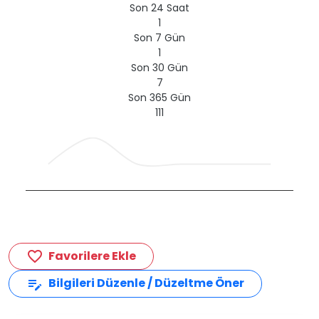
Son 24 Saat
1
Son 7 Gün
1
Son 30 Gün
7
Son 365 Gün
111
Favorilere Ekle
favorite_border
Bilgileri Düzenle / Düzeltme Öner
edit_note