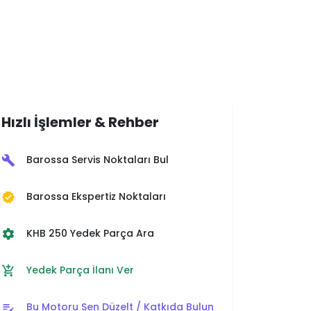
Hızlı İşlemler & Rehber
Barossa Servis Noktaları Bul
build
Barossa Ekspertiz Noktaları
verified
KHB 250 Yedek Parça Ara
settings
Yedek Parça İlanı Ver
add_shopping_cart
Bu Motoru Sen Düzelt / Katkıda Bulun
edit_note