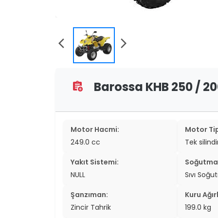
two_wheel
two_wheel
arrow_back_ios
arrow_forward_ios
grid_vi
sear
Barossa KHB 250 / 200
assignment_add
Motor Hacmi:
Motor Tip
249.0 cc
Tek silind
Yakıt Sistemi:
Soğutma 
NULL
Sıvı Soğu
Şanzıman:
Kuru Ağırl
Zincir Tahrik
199.0 kg