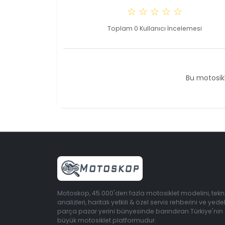
☆ ☆ ☆ ☆ ☆
Toplam 0 Kullanıcı İncelemesi
Bu motosikl
Motoskop, 45.000'den fazla motosiklet modelini, tekn
analizleri, haritalı yetkili & özel servis rehberini ve yede
parça pazar yerini bünyesinde barındıran Türkiye'nin
büyük motosiklet platformudur.