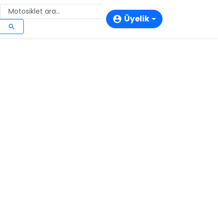
Üyelik
account_circle
search
login
person_add
storefront