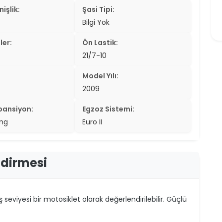
işlik:
Şasi Tipi:
Bilgi Yok
ler:
Ön Lastik:
21/7-10
Model Yılı:
2009
pansiyon:
Egzoz Sistemi:
ing
Euro II
ndirmesi
seviyesi bir motosiklet olarak değerlendirilebilir. Güçlü