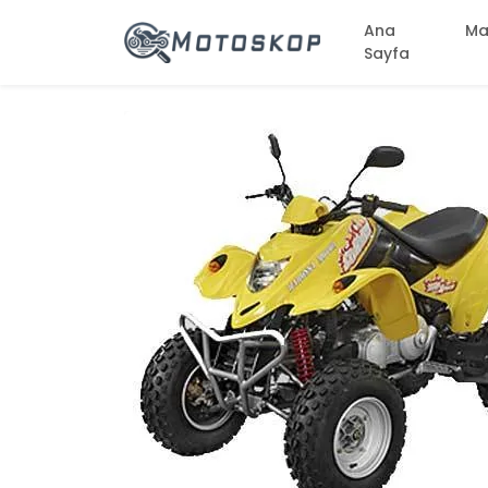
Ana
Ma
Sayfa
two_wheel
two_wheel
two_wheel
two_wheel
chevron_left
two_wheel
two_wheel
two_wheel
two_wheel