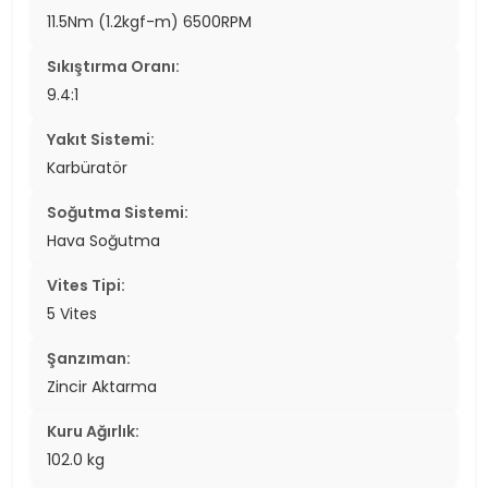
11.5Nm (1.2kgf-m) 6500RPM
Sıkıştırma Oranı:
9.4:1
Yakıt Sistemi:
Karbüratör
Soğutma Sistemi:
Hava Soğutma
Vites Tipi:
5 Vites
Şanzıman:
Zincir Aktarma
Kuru Ağırlık:
102.0 kg