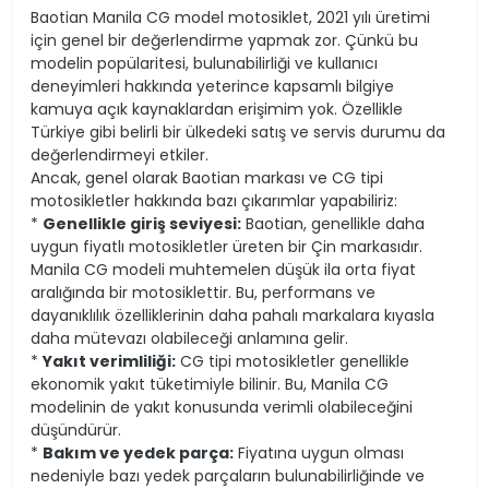
Baotian Manila CG model motosiklet, 2021 yılı üretimi
için genel bir değerlendirme yapmak zor. Çünkü bu
modelin popülaritesi, bulunabilirliği ve kullanıcı
deneyimleri hakkında yeterince kapsamlı bilgiye
kamuya açık kaynaklardan erişimim yok. Özellikle
Türkiye gibi belirli bir ülkedeki satış ve servis durumu da
değerlendirmeyi etkiler.
Ancak, genel olarak Baotian markası ve CG tipi
motosikletler hakkında bazı çıkarımlar yapabiliriz:
*
Genellikle giriş seviyesi:
Baotian, genellikle daha
uygun fiyatlı motosikletler üreten bir Çin markasıdır.
Manila CG modeli muhtemelen düşük ila orta fiyat
aralığında bir motosiklettir. Bu, performans ve
dayanıklılık özelliklerinin daha pahalı markalara kıyasla
daha mütevazı olabileceği anlamına gelir.
*
Yakıt verimliliği:
CG tipi motosikletler genellikle
ekonomik yakıt tüketimiyle bilinir. Bu, Manila CG
modelinin de yakıt konusunda verimli olabileceğini
düşündürür.
*
Bakım ve yedek parça:
Fiyatına uygun olması
nedeniyle bazı yedek parçaların bulunabilirliğinde ve