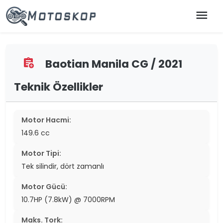
menu
Baotian Manila CG / 2021
assignment_add
Teknik Özellikler
Motor Hacmi:
149.6 cc
Motor Tipi:
Tek silindir, dört zamanlı
Motor Gücü:
10.7HP (7.8kW) @ 7000RPM
Maks. Tork: