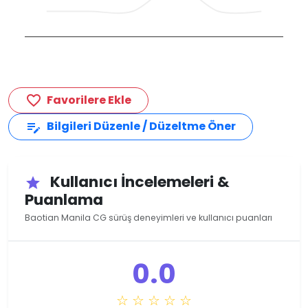
Favorilere Ekle
favorite_border
Bilgileri Düzenle / Düzeltme Öner
edit_note
Kullanıcı İncelemeleri &
star
Puanlama
Baotian Manila CG sürüş deneyimleri ve kullanıcı puanları
0.0
☆ ☆ ☆ ☆ ☆