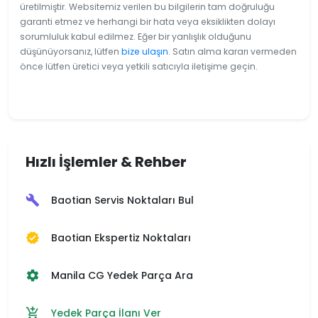
üretilmiştir. Websitemiz verilen bu bilgilerin tam doğruluğu
garanti etmez ve herhangi bir hata veya eksiklikten dolayı
sorumluluk kabul edilmez. Eğer bir yanlışlık olduğunu
düşünüyorsanız, lütfen
bize ulaşın
. Satın alma kararı vermeden
önce lütfen üretici veya yetkili satıcıyla iletişime geçin.
Hızlı İşlemler & Rehber
Baotian Servis Noktaları Bul
build
Baotian Ekspertiz Noktaları
verified
Manila CG Yedek Parça Ara
settings
Yedek Parça İlanı Ver
add_shopping_cart