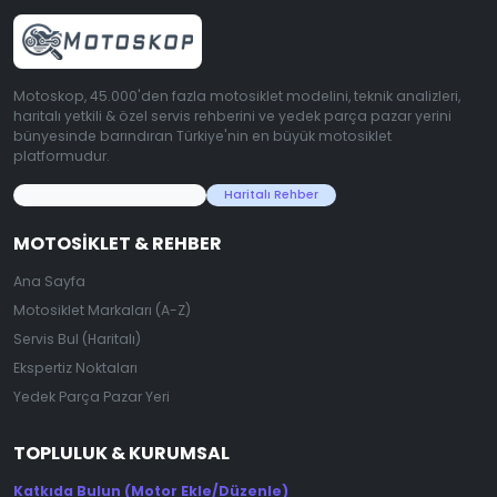
Motoskop, 45.000'den fazla motosiklet modelini, teknik analizleri,
haritalı yetkili & özel servis rehberini ve yedek parça pazar yerini
bünyesinde barındıran Türkiye'nin en büyük motosiklet
platformudur.
45.000+ Motosiklet Verisi
Haritalı Rehber
MOTOSIKLET & REHBER
Ana Sayfa
Motosiklet Markaları (A-Z)
Servis Bul (Haritalı)
Ekspertiz Noktaları
Yedek Parça Pazar Yeri
TOPLULUK & KURUMSAL
Katkıda Bulun (Motor Ekle/Düzenle)