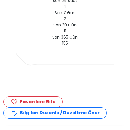
Son 24 Saat
1
Son 7 Gün
2
Son 30 Gün
11
Son 365 Gün
155
Favorilere Ekle
favorite_border
Bilgileri Düzenle / Düzeltme Öner
edit_note