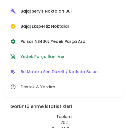
Bajaj Servis Noktaları Bul
build
Bajaj Ekspertiz Noktaları
verified
Pulsar NS400z Yedek Parça Ara
settings
Yedek Parça İlanı Ver
add_shopping_cart
Bu Motoru Sen Düzelt / Katkıda Bulun
edit_note
Destek & Yardım
help_outline
Görüntülenme İstatistikleri
Toplam
202