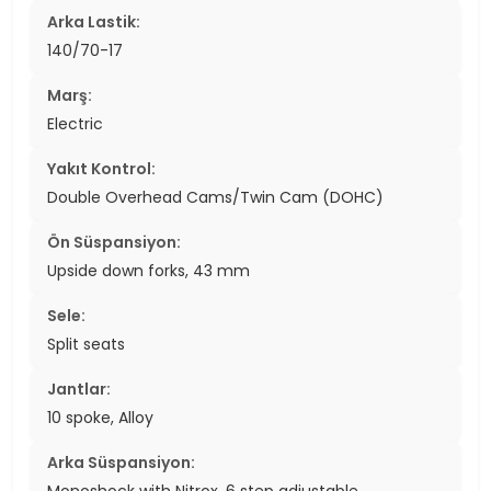
Arka Lastik:
140/70-17
Marş:
Electric
Yakıt Kontrol:
Double Overhead Cams/Twin Cam (DOHC)
Ön Süspansiyon:
Upside down forks, 43 mm
Sele:
Split seats
Jantlar:
10 spoke, Alloy
Arka Süspansiyon:
Monoshock with Nitrox, 6 step adjustable