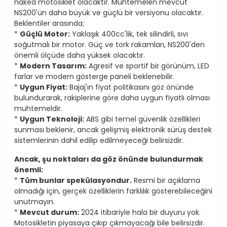
naked motosiklet olacaktır. Muhtemelen mevcut
NS200'ün daha büyük ve güçlü bir versiyonu olacaktır.
Beklentiler arasında;
*
Güçlü Motor:
Yaklaşık 400cc'lik, tek silindirli, sıvı
soğutmalı bir motor. Güç ve tork rakamları, NS200'den
önemli ölçüde daha yüksek olacaktır.
*
Modern Tasarım:
Agresif ve sportif bir görünüm, LED
farlar ve modern gösterge paneli beklenebilir.
*
Uygun Fiyat:
Bajaj'ın fiyat politikasını göz önünde
bulundurarak, rakiplerine göre daha uygun fiyatlı olması
muhtemeldir.
*
Uygun Teknoloji:
ABS gibi temel güvenlik özellikleri
sunması beklenir, ancak gelişmiş elektronik sürüş destek
sistemlerinin dahil edilip edilmeyeceği belirsizdir.
Ancak, şu noktaları da göz önünde bulundurmak
önemli:
*
Tüm bunlar spekülasyondur.
Resmi bir açıklama
olmadığı için, gerçek özelliklerin farklılık gösterebileceğini
unutmayın.
*
Mevcut durum:
2024 itibariyle hala bir duyuru yok.
Motosikletin piyasaya çıkıp çıkmayacağı bile belirsizdir.