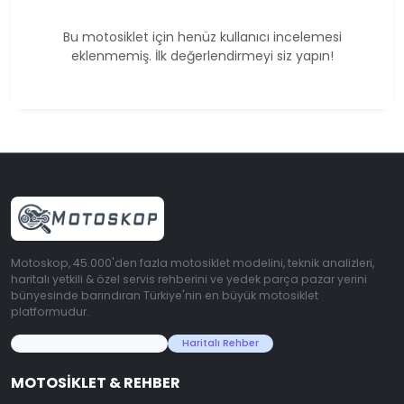
Bu motosiklet için henüz kullanıcı incelemesi
eklenmemiş. İlk değerlendirmeyi siz yapın!
Motoskop, 45.000'den fazla motosiklet modelini, teknik analizleri,
haritalı yetkili & özel servis rehberini ve yedek parça pazar yerini
bünyesinde barındıran Türkiye'nin en büyük motosiklet
platformudur.
45.000+ Motosiklet Verisi
Haritalı Rehber
MOTOSIKLET & REHBER