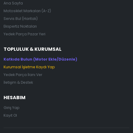
Ana Sayfa
Motosiklet Markaları (A-Z)
Servis Bul (Haritalı)
Ekspertiz Noktaları
Yedek Parça Pazar Yeri
TOPLULUK & KURUMSAL
Katkıda Bulun (Motor Ekle/Düzenle)
Kurumsal İşletme Kaydı Yap
Yedek Parça İlanı Ver
İletişim & Destek
HESABIM
Giriş Yap
Kayıt Ol