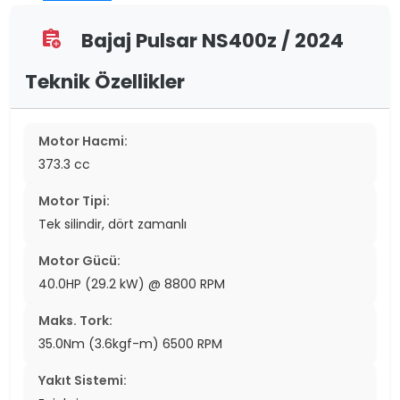
Bajaj Pulsar NS400z / 2024
assignment_add
Teknik Özellikler
Motor Hacmi:
373.3 cc
Motor Tipi:
Tek silindir, dört zamanlı
Motor Gücü:
40.0HP (29.2 kW) @ 8800 RPM
Maks. Tork:
35.0Nm (3.6kgf-m) 6500 RPM
Yakıt Sistemi: