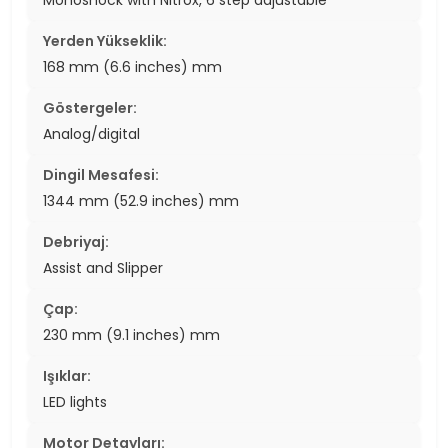
Yerden Yükseklik:
168 mm (6.6 inches) mm
Göstergeler:
Analog/digital
Dingil Mesafesi:
1344 mm (52.9 inches) mm
Debriyaj:
Assist and Slipper
Çap:
230 mm (9.1 inches) mm
Işıklar:
LED lights
Motor Detayları: