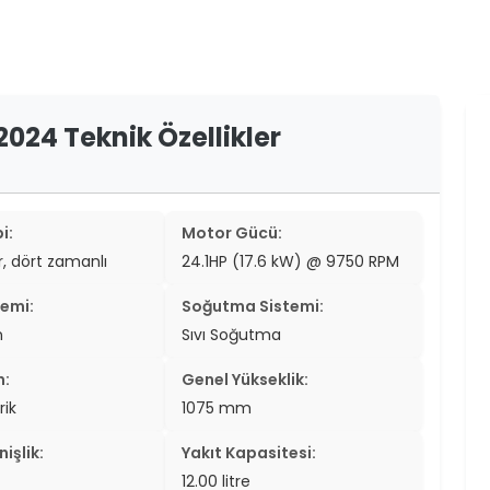
er
er
ew
2024 Teknik Özellikler
ch
i:
Motor Gücü:
ir, dört zamanlı
24.1HP (17.6 kW) @ 9750 RPM
temi:
Soğutma Sistemi:
n
Sıvı Soğutma
n:
Genel Yükseklik:
rik
1075 mm
işlik:
Yakıt Kapasitesi:
12.00 litre