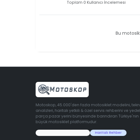
Toplam 0 Kullanıcı İncelemesi
Bu motosikl
Motoskop, 45.000'den fazla motosiklet modelini, tekn
analizleri, haritalı yetkili & özel servis rehberini ve yede
parça pazar yerini bünyesinde barındıran Türkiye'nin
büyük motosiklet platformudur.
45.000+ Motosiklet Verisi
Haritalı Rehber