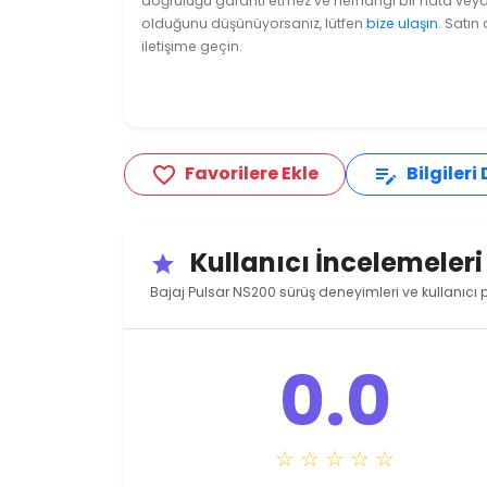
doğruluğu garanti etmez ve herhangi bir hata veya e
olduğunu düşünüyorsanız, lütfen
bize ulaşın
. Satın
iletişime geçin.
Favorilere Ekle
Bilgileri
favorite_border
edit_note
Kullanıcı İncelemeler
star
Bajaj Pulsar NS200 sürüş deneyimleri ve kullanıcı 
0.0
☆ ☆ ☆ ☆ ☆