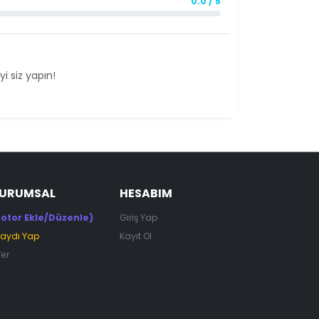
0.0 / 5
i siz yapın!
KURUMSAL
HESABIM
otor Ekle/Düzenle)
Giriş Yap
Kaydı Yap
Kayıt Ol
Ver