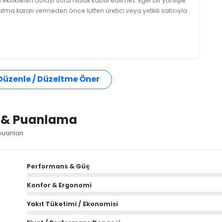
ksiklikten dolayı sorumluluk kabul edilmez. Eğer bir yanlışlık
 alma kararı vermeden önce lütfen üretici veya yetkili satıcıyla
 Düzenle / Düzeltme Öner
i & Puanlama
puanları
Performans & Güç
Konfor & Ergonomi
Yakıt Tüketimi / Ekonomisi