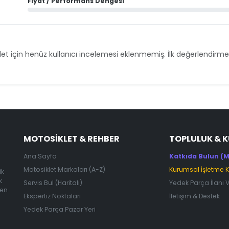
Fiyat / Performans Dengesi
et için henüz kullanıcı incelemesi eklenmemiş. İlk değerlendirmey
MOTOSIKLET & REHBER
TOPLULUK & 
Ana Sayfa
Katkıda Bulun (M
Motosiklet Markaları (A-Z)
Kurumsal İşletme 
ik
k
Servis Bul (Haritalı)
Yedek Parça İlanı 
 en
Ekspertiz Noktaları
İletişim & Destek
Yedek Parça Pazar Yeri