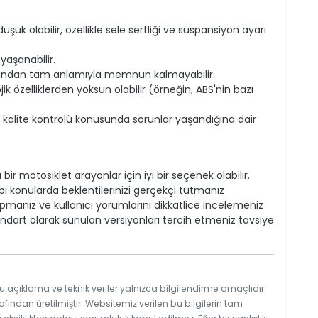
şük olabilir, özellikle sele sertliği ve süspansiyon ayarı
yaşanabilir.
nsından tam anlamıyla memnun kalmayabilir.
k özelliklerden yoksun olabilir (örneğin, ABS'nin bazı
a kalite kontrolü konusunda sorunlar yaşandığına dair
bir motosiklet arayanlar için iyi bir seçenek olabilir.
bi konularda beklentilerinizi gerçekçi tutmanız
manız ve kullanıcı yorumlarını dikkatlice incelemeniz
 standart olarak sunulan versiyonları tercih etmeniz tavsiye
u açıklama ve teknik veriler yalnızca bilgilendirme amaçlıdır
afından üretilmiştir. Websitemiz verilen bu bilgilerin tam