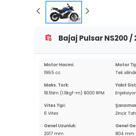
two_wheel
arrow_back_ios
arrow_forward_ios
two_wheel
grid_vi
Bajaj Pulsar NS200 / 
assignment_add
sear
Motor Hacmi:
Motor Tip
199.5 cc
Tek silind
Maks. Tork:
Yakıt Sis
18.5Nm (1.9kgf-m) 8000 RPM
Enjeksiyo
Vites Tipi:
Şanzıma
6 Vites
Zincir Tah
Genel Uzunluk:
Genel Gen
2017 mm
804 mm