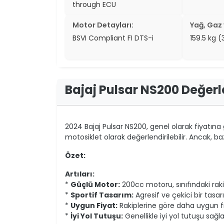
through ECU
Motor Detayları:
Yağ, Gaz v
BSVI Compliant FI DTS-i
159.5 kg 
Bajaj Pulsar NS200 Değer
2024 Bajaj Pulsar NS200, genel olarak fiyatına 
motosiklet olarak değerlendirilebilir. Ancak, b
Özet:
Artıları:
*
Güçlü Motor:
200cc motoru, sınıfındaki raki
*
Sportif Tasarım:
Agresif ve çekici bir tasa
*
Uygun Fiyat:
Rakiplerine göre daha uygun fiya
*
İyi Yol Tutuşu:
Genellikle iyi yol tutuşu sağlad