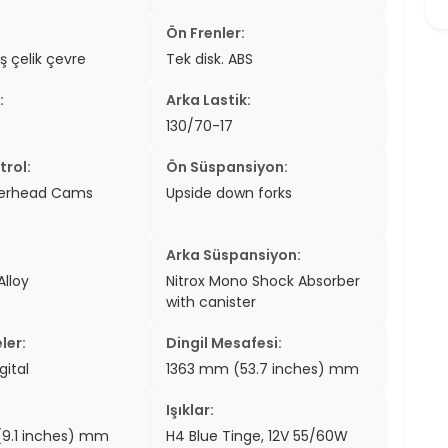
Ön Frenler:
ş çelik çevre
Tek disk. ABS
:
Arka Lastik:
130/70-17
trol:
Ön Süspansiyon:
verhead Cams
Upside down forks
Arka Süspansiyon:
Alloy
Nitrox Mono Shock Absorber
with canister
ler:
Dingil Mesafesi:
gital
1363 mm (53.7 inches) mm
Işıklar:
9.1 inches) mm
H4 Blue Tinge, 12V 55/60W