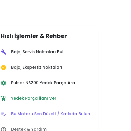
Hızlı İşlemler & Rehber
Bajaj Servis Noktaları Bul
build
Bajaj Ekspertiz Noktaları
verified
Pulsar NS200 Yedek Parça Ara
settings
Yedek Parça İlanı Ver
add_shopping_cart
Bu Motoru Sen Düzelt / Katkıda Bulun
edit_note
Destek & Yardım
help_outline