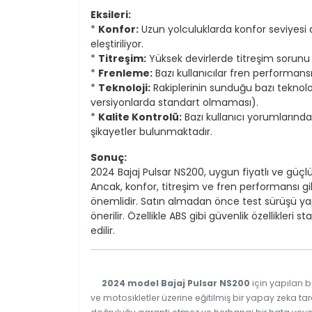
Eksileri:
*
Konfor:
Uzun yolculuklarda konfor seviyesi dü
eleştiriliyor.
*
Titreşim:
Yüksek devirlerde titreşim sorunu 
*
Frenleme:
Bazı kullanıcılar fren performa
*
Teknoloji:
Rakiplerinin sunduğu bazı teknoloji
versiyonlarda standart olmaması).
*
Kalite Kontrolü:
Bazı kullanıcı yorumlarınd
şikayetler bulunmaktadır.
Sonuç:
2024 Bajaj Pulsar NS200, uygun fiyatlı ve güçlü 
Ancak, konfor, titreşim ve fren performansı gi
önemlidir. Satın almadan önce test sürüşü yap
önerilir. Özellikle ABS gibi güvenlik özellikleri
edilir.
2024 model Bajaj Pulsar NS200
için yapılan b
ve motosikletler üzerine eğitilmiş bir yapay zeka tar