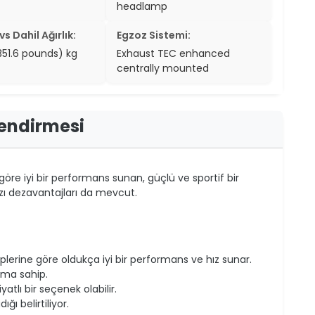
headlamp
s Dahil Ağırlık:
Egzoz Sistemi:
(351.6 pounds) kg
Exhaust TEC enhanced
centrally mounted
lendirmesi
göre iyi bir performans sunan, güçlü ve sportif bir
azı dezavantajları da mevcut.
plerine göre oldukça iyi bir performans ve hız sunar.
rıma sahip.
tlı bir seçenek olabilir.
ığı belirtiliyor.