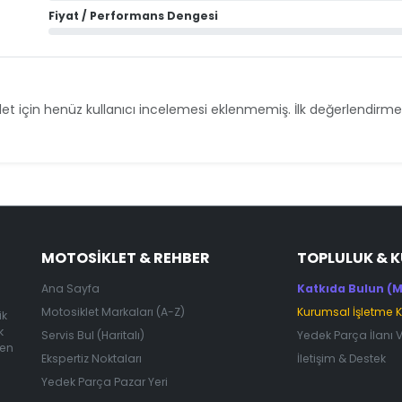
Fiyat / Performans Dengesi
et için henüz kullanıcı incelemesi eklenmemiş. İlk değerlendirmey
MOTOSIKLET & REHBER
TOPLULUK & 
Ana Sayfa
Katkıda Bulun (M
Motosiklet Markaları (A-Z)
Kurumsal İşletme 
ik
k
Servis Bul (Haritalı)
Yedek Parça İlanı 
 en
Ekspertiz Noktaları
İletişim & Destek
Yedek Parça Pazar Yeri