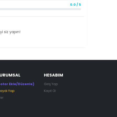
0.0 / 5
i siz yapın!
KURUMSAL
HESABIM
otor Ekle/Düzenle)
Giriş Yap
Kaydı Yap
Kayıt Ol
Ver