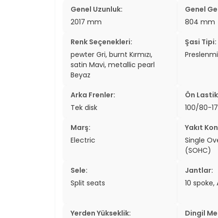
Genel Uzunluk:
Genel Gen
2017 mm
804 mm
Renk Seçenekleri:
Şasi Tipi:
pewter Gri, burnt Kırmızı,
Preslenmi
satin Mavi, metallic pearl
Beyaz
Arka Frenler:
Ön Lastik
Tek disk
100/80-17
Marş:
Yakıt Kon
Electric
Single O
(SOHC)
Sele:
Jantlar:
Split seats
10 spoke, 
Yerden Yükseklik:
Dingil Me