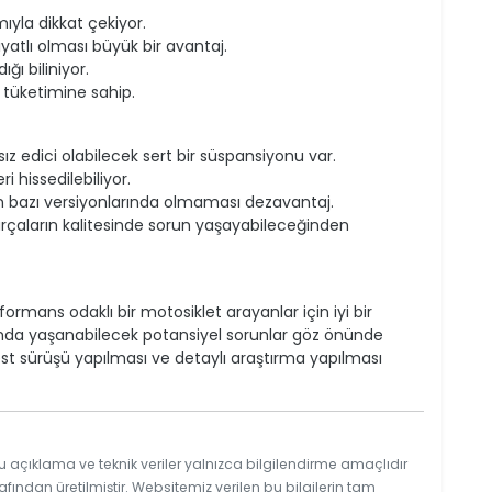
mıyla dikkat çekiyor.
atlı olması büyük bir avantaj.
ığı biliniyor.
 tüketimine sahip.
ız edici olabilecek sert bir süspansiyonu var.
 hissedilebiliyor.
nin bazı versiyonlarında olmaması dezavantaj.
arçaların kalitesinde sorun yaşayabileceğinden
formans odaklı bir motosiklet arayanlar için iyi bir
ımda yaşanabilecek potansiyel sorunlar göz önünde
st sürüşü yapılması ve detaylı araştırma yapılması
u açıklama ve teknik veriler yalnızca bilgilendirme amaçlıdır
afından üretilmiştir. Websitemiz verilen bu bilgilerin tam