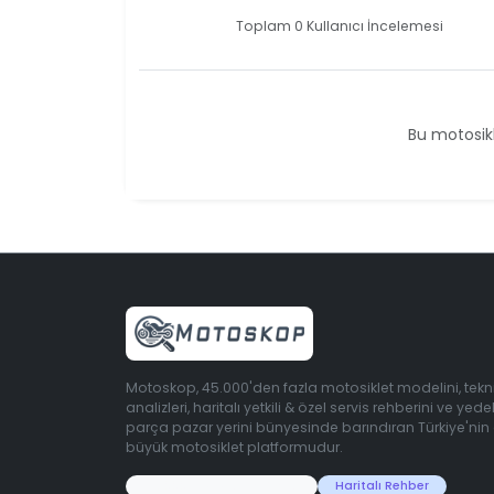
Toplam 0 Kullanıcı İncelemesi
Bu motosikl
Motoskop, 45.000'den fazla motosiklet modelini, tekn
analizleri, haritalı yetkili & özel servis rehberini ve yede
parça pazar yerini bünyesinde barındıran Türkiye'nin
büyük motosiklet platformudur.
45.000+ Motosiklet Verisi
Haritalı Rehber