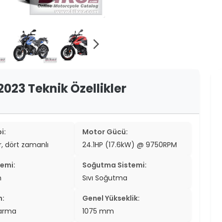
er
er
arrow_forward_ios
ew
ch
2023 Teknik Özellikler
i:
Motor Gücü:
ir, dört zamanlı
24.1HP (17.6kW) @ 9750RPM
temi:
Soğutma Sistemi:
n
Sıvı Soğutma
n:
Genel Yükseklik:
tarma
1075 mm