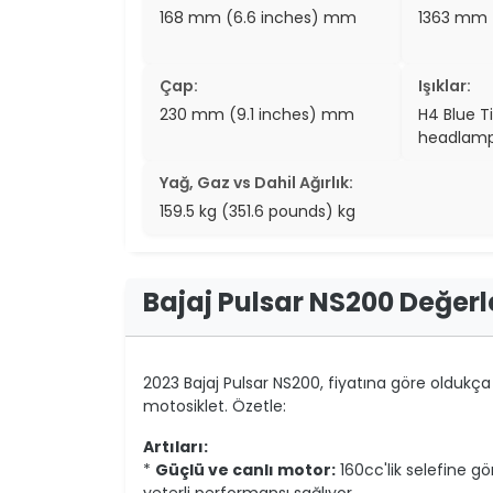
168 mm (6.6 inches) mm
1363 mm 
Çap:
Işıklar:
230 mm (9.1 inches) mm
H4 Blue T
headlam
Yağ, Gaz vs Dahil Ağırlık:
159.5 kg (351.6 pounds) kg
Bajaj Pulsar NS200 Değer
2023 Bajaj Pulsar NS200, fiyatına göre oldukça i
motosiklet. Özetle:
Artıları:
*
Güçlü ve canlı motor:
160cc'lik selefine gö