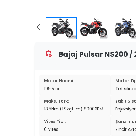
two_wheel
two_wheel
arrow_back_ios
grid_vi
sear
Bajaj Pulsar NS200 / 
assignment_add
Motor Hacmi:
Motor Tip
199.5 cc
Tek silind
Maks. Tork:
Yakıt Sis
18.5Nm (1.9kgf-m) 8000RPM
Enjeksiyo
Vites Tipi:
Şanzıma
6 Vites
Zincir Ak