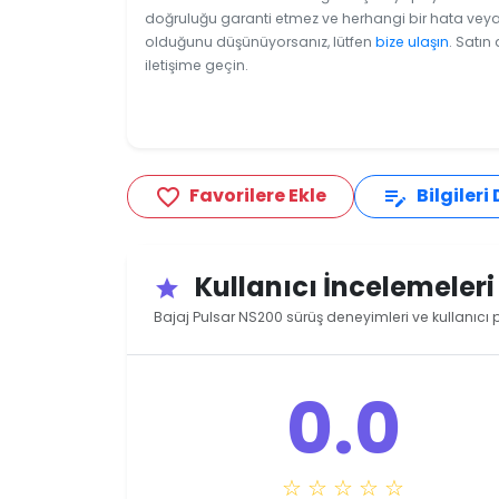
doğruluğu garanti etmez ve herhangi bir hata veya e
olduğunu düşünüyorsanız, lütfen
bize ulaşın
. Satın
iletişime geçin.
Favorilere Ekle
Bilgileri
favorite_border
edit_note
Kullanıcı İncelemeler
star
Bajaj Pulsar NS200 sürüş deneyimleri ve kullanıcı 
0.0
☆ ☆ ☆ ☆ ☆