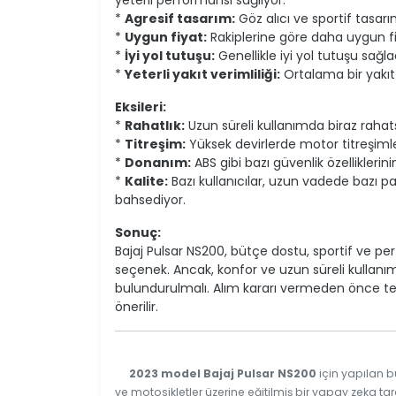
yeterli performansı sağlıyor.
*
Agresif tasarım:
Göz alıcı ve sportif tasarı
*
Uygun fiyat:
Rakiplerine göre daha uygun fiy
*
İyi yol tutuşu:
Genellikle iyi yol tutuşu sağlad
*
Yeterli yakıt verimliliği:
Ortalama bir yakıt
Eksileri:
*
Rahatlık:
Uzun süreli kullanımda biraz rahats
*
Titreşim:
Yüksek devirlerde motor titreşimleri
*
Donanım:
ABS gibi bazı güvenlik özellikleri
*
Kalite:
Bazı kullanıcılar, uzun vadede bazı p
bahsediyor.
Sonuç:
Bajaj Pulsar NS200, bütçe dostu, sportif ve per
seçenek. Ancak, konfor ve uzun süreli kullan
bulundurulmalı. Alım kararı vermeden önce te
önerilir.
2023 model Bajaj Pulsar NS200
için yapılan b
ve motosikletler üzerine eğitilmiş bir yapay zeka tar