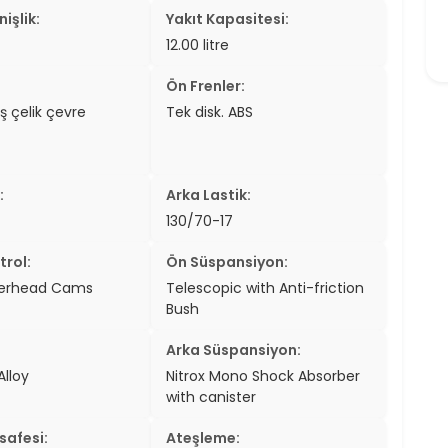
işlik:
Yakıt Kapasitesi:
12.00 litre
Ön Frenler:
ş çelik çevre
Tek disk. ABS
:
Arka Lastik:
130/70-17
trol:
Ön Süspansiyon:
verhead Cams
Telescopic with Anti-friction
Bush
Arka Süspansiyon:
Alloy
Nitrox Mono Shock Absorber
with canister
safesi:
Ateşleme: