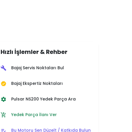
Hızlı İşlemler & Rehber
Bajaj Servis Noktaları Bul
build
Bajaj Ekspertiz Noktaları
verified
Pulsar NS200 Yedek Parça Ara
settings
Yedek Parça İlanı Ver
add_shopping_cart
Bu Motoru Sen Düzelt / Katkıda Bulun
edit_note