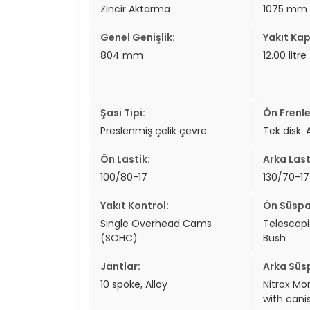
Zincir Aktarma
1075 mm
Genel Genişlik:
Yakıt Kap
804 mm
12.00 litre
Şasi Tipi:
Ön Frenle
Preslenmiş çelik çevre
Tek disk. 
Ön Lastik:
Arka Last
100/80-17
130/70-17
Yakıt Kontrol:
Ön Süspa
Single Overhead Cams
Telescopic
(SOHC)
Bush
Jantlar:
Arka Süs
10 spoke, Alloy
Nitrox Mo
with cani