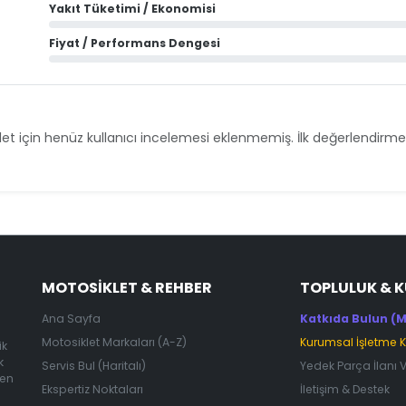
Yakıt Tüketimi / Ekonomisi
Fiyat / Performans Dengesi
et için henüz kullanıcı incelemesi eklenmemiş. İlk değerlendirmey
MOTOSIKLET & REHBER
TOPLULUK & 
Ana Sayfa
Katkıda Bulun (M
Motosiklet Markaları (A-Z)
Kurumsal İşletme 
ik
k
Servis Bul (Haritalı)
Yedek Parça İlanı 
 en
Ekspertiz Noktaları
İletişim & Destek