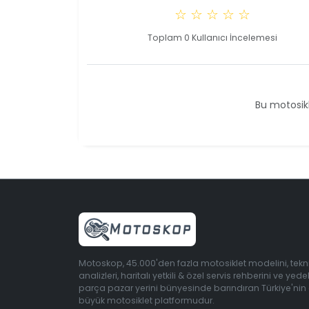
☆ ☆ ☆ ☆ ☆
Toplam 0 Kullanıcı İncelemesi
Bu motosikl
Motoskop, 45.000'den fazla motosiklet modelini, tekn
analizleri, haritalı yetkili & özel servis rehberini ve yede
parça pazar yerini bünyesinde barındıran Türkiye'nin
büyük motosiklet platformudur.