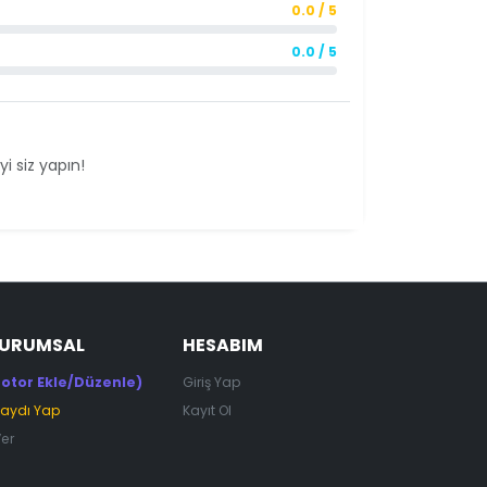
0.0 / 5
0.0 / 5
i siz yapın!
KURUMSAL
HESABIM
otor Ekle/Düzenle)
Giriş Yap
Kaydı Yap
Kayıt Ol
Ver