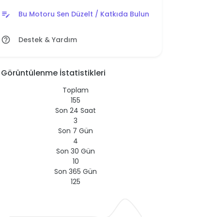
Bu Motoru Sen Düzelt / Katkıda Bulun
edit_note
Destek & Yardım
help_outline
Görüntülenme İstatistikleri
Toplam
155
Son 24 Saat
3
Son 7 Gün
4
Son 30 Gün
10
Son 365 Gün
125