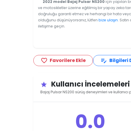
2022 model Bajaj Pulsar NS200
için yapılan b
ve motosikletler üzerine eğitilmiş bir yapay zeka tar
doğruluğu garanti etmez ve herhangi bir hata veya e
olduğunu düşünüyorsanız, lütfen
bize ulaşın
. Satın
iletişime geçin.
Favorilere Ekle
Bilgileri
favorite_border
edit_note
Kullanıcı İncelemeler
star
Bajaj Pulsar NS200 sürüş deneyimleri ve kullanıcı 
0.0