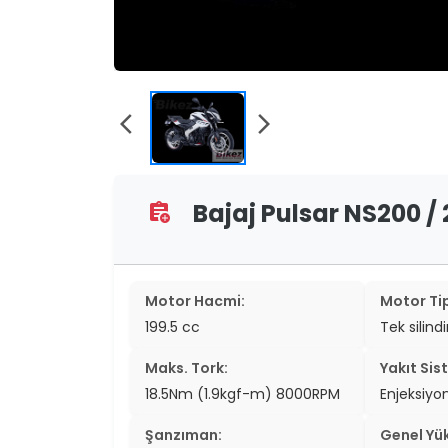
two_wheel
two_wheel
grid_vi
arrow_back_ios
arrow_forward_ios
sear
Bajaj Pulsar NS200 / 
assignment_add
Motor Hacmi:
Motor Tip
199.5 cc
Tek silind
Maks. Tork:
Yakıt Sis
18.5Nm (1.9kgf-m) 8000RPM
Enjeksiyo
Şanzıman:
Genel Yük