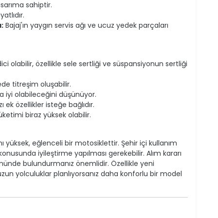
sarıma sahiptir.
atlıdır.
:
Bajaj'ın yaygın servis ağı ve ucuz yedek parçaları
i olabilir, özellikle sele sertliği ve süspansiyonun sertliği
de titreşim oluşabilir.
a iyi olabileceğini düşünüyor.
 ek özellikler isteğe bağlıdır.
etimi biraz yüksek olabilir.
yüksek, eğlenceli bir motosiklettir. Şehir içi kullanım
 konusunda iyileştirme yapılması gerekebilir. Alım kararı
z önünde bulundurmanız önemlidir. Özellikle yeni
k uzun yolculuklar planlıyorsanız daha konforlu bir model