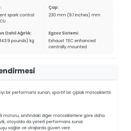
:
Çap:
nt spark control
230 mm (9.1 inches) mm
ECU
s Dahil Ağırlık:
Egzoz Sistemi:
(343.9 pounds) kg
Exhaust TEC enhanced
centrally mounted
lendirmesi
yi bir performans sunan, sportif bir çıplak motosiklettir.
rli motoru, sınıfındaki diğer motosikletlere göre daha
çevik, otoyolda da yeterli performans sunar.
utuşu sağlar ve virajlarda güven verir.