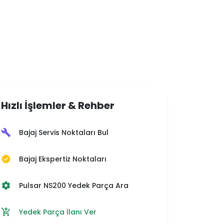
Hızlı İşlemler & Rehber
Bajaj Servis Noktaları Bul
build
Bajaj Ekspertiz Noktaları
verified
Pulsar NS200 Yedek Parça Ara
settings
Yedek Parça İlanı Ver
add_shopping_cart