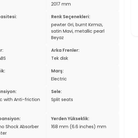
2017 mm
asitesi:
Renk Seçenekleri:
pewter Gri, burnt Kırmızı,
satin Mavi, metallic pearl
Beyaz
r:
Arka Frenler:
ABS
Tek disk
ik:
Marş:
Electric
nsiyon:
Sele:
 with Anti-friction
Split seats
pansiyon:
Yerden Yükseklik:
no Shock Absorber
168 mm (6.6 inches) mm
ster