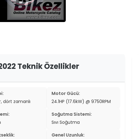
er
er
ew
ch
2022 Teknik Özellikler
i:
Motor Gücü:
ir, dört zamanlı
24.1HP (17.6kW) @ 9750RPM
temi:
Soğutma Sistemi:
n
Sıvı Soğutma
seklik:
Genel Uzunluk: