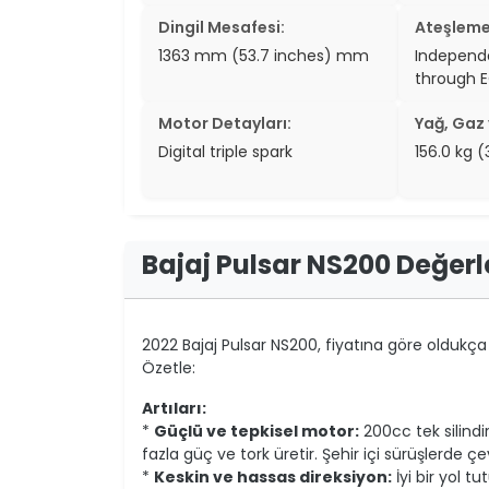
Dingil Mesafesi:
Ateşleme
1363 mm (53.7 inches) mm
Independe
through 
Motor Detayları:
Yağ, Gaz v
Digital triple spark
156.0 kg 
Bajaj Pulsar NS200 Değer
2022 Bajaj Pulsar NS200, fiyatına göre oldukça i
Özetle:
Artıları:
*
Güçlü ve tepkisel motor:
200cc tek silindi
fazla güç ve tork üretir. Şehir içi sürüşlerde 
*
Keskin ve hassas direksiyon:
İyi bir yol t