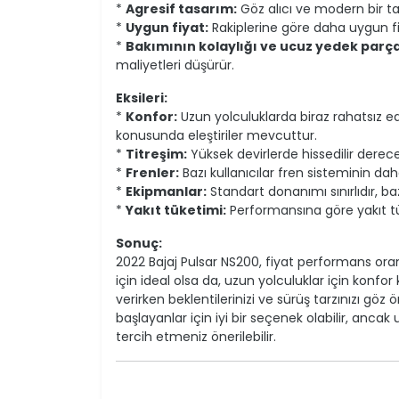
*
Agresif tasarım:
Göz alıcı ve modern bir ta
*
Uygun fiyat:
Rakiplerine göre daha uygun fiy
*
Bakımının kolaylığı ve ucuz yedek parça
maliyetleri düşürür.
Eksileri:
*
Konfor:
Uzun yolculuklarda biraz rahatsız edic
konusunda eleştiriler mevcuttur.
*
Titreşim:
Yüksek devirlerde hissedilir derece
*
Frenler:
Bazı kullanıcılar fren sisteminin dah
*
Ekipmanlar:
Standart donanımı sınırlıdır, bazı
*
Yakıt tüketimi:
Performansına göre yakıt tük
Sonuç:
2022 Bajaj Pulsar NS200, fiyat performans oranı 
için ideal olsa da, uzun yolculuklar için konfor
verirken beklentilerinizi ve sürüş tarzınızı gö
başlayanlar için iyi bir seçenek olabilir, anca
tercih etmeniz önerilebilir.