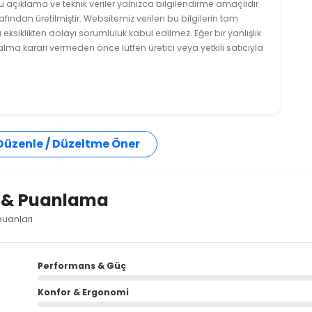
u açıklama ve teknik veriler yalnızca bilgilendirme amaçlıdır
afından üretilmiştir. Websitemiz verilen bu bilgilerin tam
ksiklikten dolayı sorumluluk kabul edilmez. Eğer bir yanlışlık
 alma kararı vermeden önce lütfen üretici veya yetkili satıcıyla
 Düzenle / Düzeltme Öner
i & Puanlama
puanları
Performans & Güç
Konfor & Ergonomi