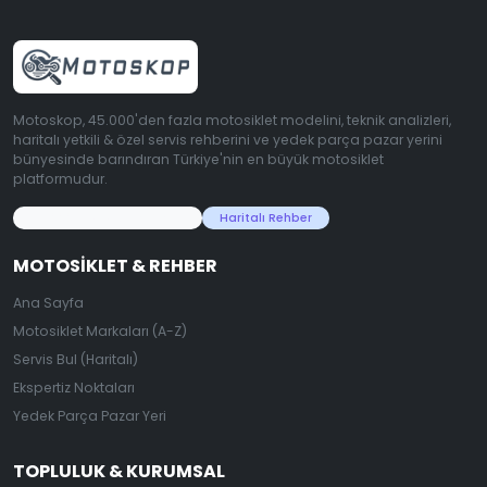
Motoskop, 45.000'den fazla motosiklet modelini, teknik analizleri,
haritalı yetkili & özel servis rehberini ve yedek parça pazar yerini
bünyesinde barındıran Türkiye'nin en büyük motosiklet
platformudur.
45.000+ Motosiklet Verisi
Haritalı Rehber
MOTOSIKLET & REHBER
Ana Sayfa
Motosiklet Markaları (A-Z)
Servis Bul (Haritalı)
Ekspertiz Noktaları
Yedek Parça Pazar Yeri
TOPLULUK & KURUMSAL