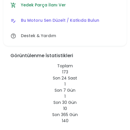
Yedek Parça İlanı Ver
add_shopping_cart
Bu Motoru Sen Düzelt / Katkıda Bulun
edit_note
Destek & Yardım
help_outline
Görüntülenme İstatistikleri
Toplam
173
Son 24 Saat
1
Son 7 Gün
1
Son 30 Gün
10
Son 365 Gün
140