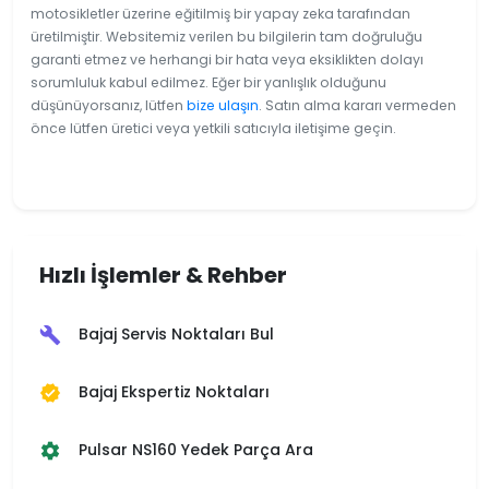
motosikletler üzerine eğitilmiş bir yapay zeka tarafından
üretilmiştir. Websitemiz verilen bu bilgilerin tam doğruluğu
garanti etmez ve herhangi bir hata veya eksiklikten dolayı
sorumluluk kabul edilmez. Eğer bir yanlışlık olduğunu
düşünüyorsanız, lütfen
bize ulaşın
. Satın alma kararı vermeden
önce lütfen üretici veya yetkili satıcıyla iletişime geçin.
Hızlı İşlemler & Rehber
Bajaj Servis Noktaları Bul
build
Bajaj Ekspertiz Noktaları
verified
Pulsar NS160 Yedek Parça Ara
settings