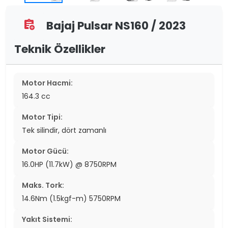
Bajaj Pulsar NS160 / 2023
assignment_add
Teknik Özellikler
Motor Hacmi:
164.3 cc
Motor Tipi:
Tek silindir, dört zamanlı
Motor Gücü:
16.0HP (11.7kW) @ 8750RPM
Maks. Tork:
14.6Nm (1.5kgf-m) 5750RPM
Yakıt Sistemi: