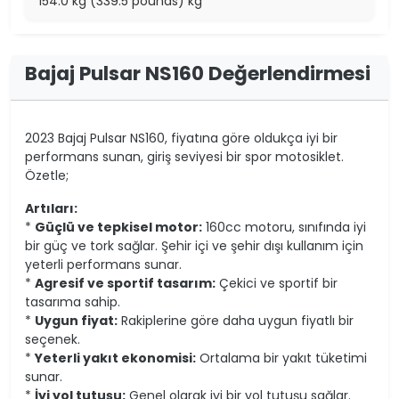
154.0 kg (339.5 pounds) kg
Bajaj Pulsar NS160 Değerlendirmesi
2023 Bajaj Pulsar NS160, fiyatına göre oldukça iyi bir
performans sunan, giriş seviyesi bir spor motosiklet.
Özetle;
Artıları:
*
Güçlü ve tepkisel motor:
160cc motoru, sınıfında iyi
bir güç ve tork sağlar. Şehir içi ve şehir dışı kullanım için
yeterli performans sunar.
*
Agresif ve sportif tasarım:
Çekici ve sportif bir
tasarıma sahip.
*
Uygun fiyat:
Rakiplerine göre daha uygun fiyatlı bir
seçenek.
*
Yeterli yakıt ekonomisi:
Ortalama bir yakıt tüketimi
sunar.
*
İyi yol tutuşu:
Genel olarak iyi bir yol tutuşu sağlar.