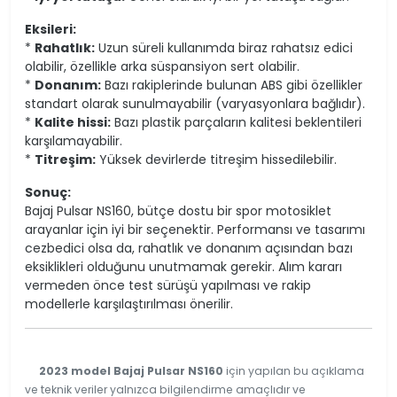
Eksileri:
*
Rahatlık:
Uzun süreli kullanımda biraz rahatsız edici
olabilir, özellikle arka süspansiyon sert olabilir.
*
Donanım:
Bazı rakiplerinde bulunan ABS gibi özellikler
standart olarak sunulmayabilir (varyasyonlara bağlıdır).
*
Kalite hissi:
Bazı plastik parçaların kalitesi beklentileri
karşılamayabilir.
*
Titreşim:
Yüksek devirlerde titreşim hissedilebilir.
Sonuç:
Bajaj Pulsar NS160, bütçe dostu bir spor motosiklet
arayanlar için iyi bir seçenektir. Performansı ve tasarımı
cezbedici olsa da, rahatlık ve donanım açısından bazı
eksiklikleri olduğunu unutmamak gerekir. Alım kararı
vermeden önce test sürüşü yapılması ve rakip
modellerle karşılaştırılması önerilir.
2023 model Bajaj Pulsar NS160
için yapılan bu açıklama
ve teknik veriler yalnızca bilgilendirme amaçlıdır ve