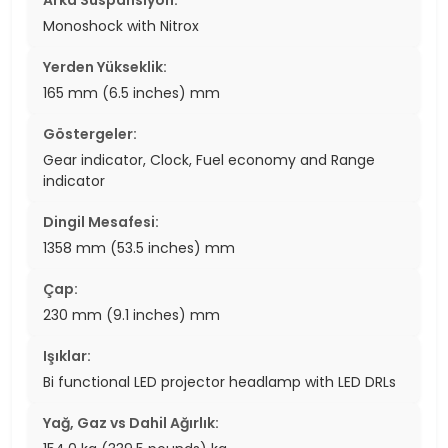
Arka Süspansiyon:
Monoshock with Nitrox
Yerden Yükseklik:
165 mm (6.5 inches) mm
Göstergeler:
Gear indicator, Clock, Fuel economy and Range
indicator
Dingil Mesafesi:
1358 mm (53.5 inches) mm
Çap:
230 mm (9.1 inches) mm
Işıklar:
Bi functional LED projector headlamp with LED DRLs
Yağ, Gaz vs Dahil Ağırlık: