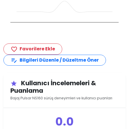
Favorilere Ekle
favorite_border
Bilgileri Düzenle / Düzeltme Öner
edit_note
Kullanıcı İncelemeleri &
star
Puanlama
Bajaj Pulsar NS160 sürüş deneyimleri ve kullanıcı puanları
0.0