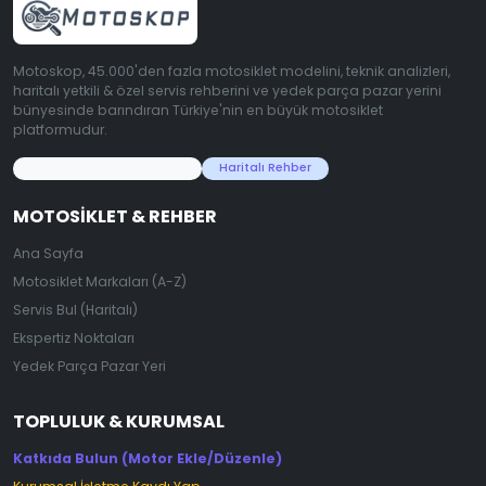
Motoskop, 45.000'den fazla motosiklet modelini, teknik analizleri,
haritalı yetkili & özel servis rehberini ve yedek parça pazar yerini
bünyesinde barındıran Türkiye'nin en büyük motosiklet
platformudur.
45.000+ Motosiklet Verisi
Haritalı Rehber
MOTOSIKLET & REHBER
Ana Sayfa
Motosiklet Markaları (A-Z)
Servis Bul (Haritalı)
Ekspertiz Noktaları
Yedek Parça Pazar Yeri
TOPLULUK & KURUMSAL
Katkıda Bulun (Motor Ekle/Düzenle)