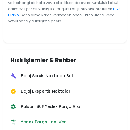
ve herhangi bir hata veya eksiklikten dolayı sorumluluk kabul
edilmez. Eğer bir yanlışlık olduğunu düşünüyorsanız, lütfen
bize
ulaşın
. Satın alma kararı vermeden önce lütfen üretici veya
yetkili satıcıyla iletişime geçin.
Hızlı İşlemler & Rehber
Bajaj Servis Noktaları Bul
build
Bajaj Ekspertiz Noktaları
verified
Pulsar 180F Yedek Parça Ara
settings
Yedek Parça İlanı Ver
add_shopping_cart