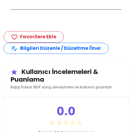
Favorilere Ekle
favorite_border
Bilgileri Düzenle / Düzeltme Öner
edit_note
Kullanıcı İncelemeleri &
star
Puanlama
Bajaj Pulsar 180F sürüş deneyimleri ve kullanıcı puanları
0.0
☆ ☆ ☆ ☆ ☆