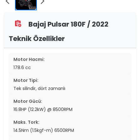
arrow_back_ios
arrow_forward_ios
Bajaj Pulsar 180F / 2022
assignment_add
Teknik Özellikler
Motor Hacmi:
178.6 cc
Motor Tipi:
Tek silindir, dört zamanlı
Motor Gücü:
16.8HP (12.2kW) @ 8500RPM
Maks. Tork:
14.5Nm (1.5kgf-m) 6500RPM