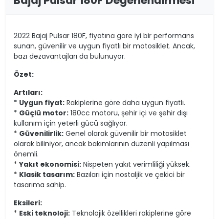
Bajaj Pulsar 180F Değerlendirmesi
2022 Bajaj Pulsar 180F, fiyatına göre iyi bir performans
sunan, güvenilir ve uygun fiyatlı bir motosiklet. Ancak,
bazı dezavantajları da bulunuyor.
Özet:
Artıları:
*
Uygun fiyat:
Rakiplerine göre daha uygun fiyatlı.
*
Güçlü motor:
180cc motoru, şehir içi ve şehir dışı
kullanım için yeterli gücü sağlıyor.
*
Güvenilirlik:
Genel olarak güvenilir bir motosiklet
olarak biliniyor, ancak bakımlarının düzenli yapılması
önemli.
*
Yakıt ekonomisi:
Nispeten yakıt verimliliği yüksek.
*
Klasik tasarım:
Bazıları için nostaljik ve çekici bir
tasarıma sahip.
Eksileri:
*
Eski teknoloji:
Teknolojik özellikleri rakiplerine göre