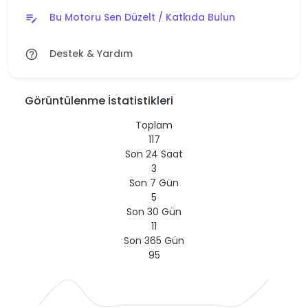
Bu Motoru Sen Düzelt / Katkıda Bulun
edit_note
Destek & Yardım
help_outline
Görüntülenme İstatistikleri
Toplam
117
Son 24 Saat
3
Son 7 Gün
5
Son 30 Gün
11
Son 365 Gün
95