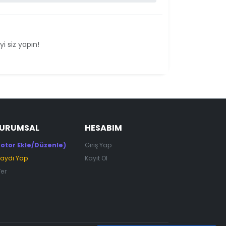
i siz yapın!
KURUMSAL
HESABIM
otor Ekle/Düzenle)
Giriş Yap
Kaydı Yap
Kayıt Ol
Ver