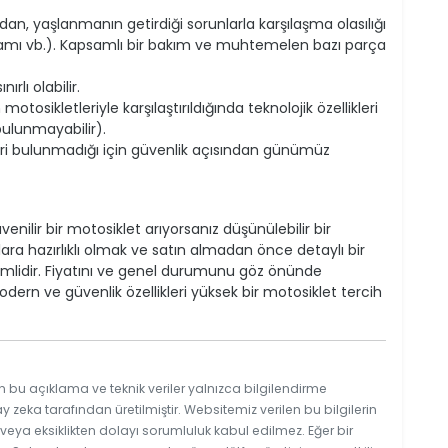
n, yaşlanmanın getirdiği sorunlarla karşılaşma olasılığı
aksamı vb.). Kapsamlı bir bakım ve muhtemelen bazı parça
rlı olabilir.
ikletleriyle karşılaştırıldığında teknolojik özellikleri
 bulunmayabilir).
leri bulunmadığı için güvenlik açısından günümüz
venilir bir motosiklet arıyorsanız düşünülebilir bir
ara hazırlıklı olmak ve satın almadan önce detaylı bir
lidir. Fiyatını ve genel durumunu göz önünde
ern ve güvenlik özellikleri yüksek bir motosiklet tercih
n bu açıklama ve teknik veriler yalnızca bilgilendirme
y zeka tarafından üretilmiştir. Websitemiz verilen bu bilgilerin
eya eksiklikten dolayı sorumluluk kabul edilmez. Eğer bir