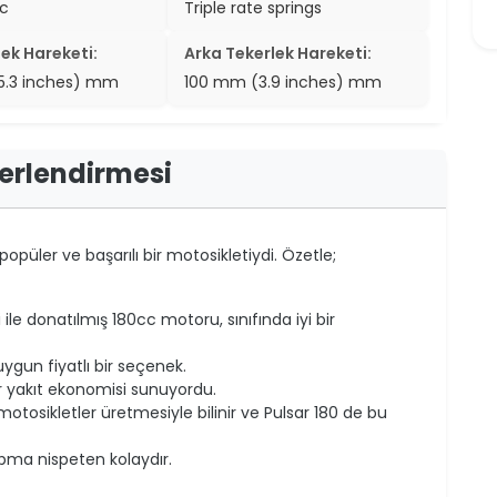
ic
Triple rate springs
er
ek Hareketi:
Arka Tekerlek Hareketi:
er
5.3 inches) mm
100 mm (3.9 inches) mm
ew
ch
ğerlendirmesi
püler ve başarılı bir motosikletiydi. Özetle;
 ile donatılmış 180cc motoru, sınıfında iyi bir
uygun fiyatlı bir seçenek.
bir yakıt ekonomisi sunuyordu.
motosikletler üretmesiyle bilinir ve Pulsar 180 de bu
ma nispeten kolaydır.