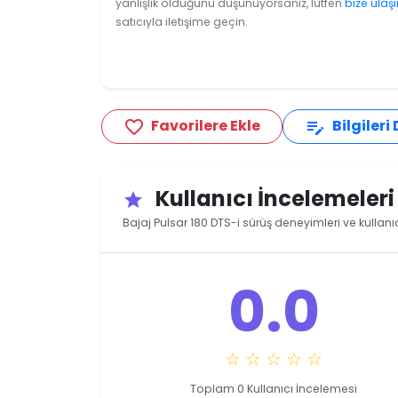
yanlışlık olduğunu düşünüyorsanız, lütfen
bize ulaşı
satıcıyla iletişime geçin.
Favorilere Ekle
Bilgileri
favorite_border
edit_note
Kullanıcı İncelemeler
star
Bajaj Pulsar 180 DTS-i sürüş deneyimleri ve kullanı
0.0
☆ ☆ ☆ ☆ ☆
Toplam 0 Kullanıcı İncelemesi