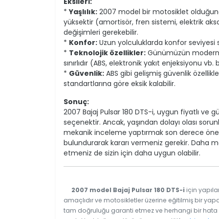
Eksileri:
*
Yaşlılık:
2007 model bir motosiklet olduğunda
yüksektir (amortisör, fren sistemi, elektrik 
değişimleri gerekebilir.
*
Konfor:
Uzun yolculuklarda konfor seviyesi sını
*
Teknolojik özellikler:
Günümüzün modern motos
sınırlıdır (ABS, elektronik yakıt enjeksiyonu vb.
*
Güvenlik:
ABS gibi gelişmiş güvenlik özellik
standartlarına göre eksik kalabilir.
Sonuç:
2007 Bajaj Pulsar 180 DTS-i, uygun fiyatlı ve gü
seçenektir. Ancak, yaşından dolayı olası sorunl
mekanik inceleme yaptırmak son derece önem
bulundurarak kararı vermeniz gerekir. Daha mod
etmeniz de sizin için daha uygun olabilir.
2007 model Bajaj Pulsar 180 DTS-i
için yapıla
amaçlıdır ve motosikletler üzerine eğitilmiş bir yapa
tam doğruluğu garanti etmez ve herhangi bir hata v