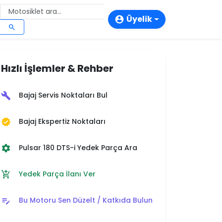
Üyelik
account_circle
search
login
person_add
Hızlı İşlemler & Rehber
storefront
Bajaj Servis Noktaları Bul
build
Bajaj Ekspertiz Noktaları
verified
Pulsar 180 DTS-i Yedek Parça Ara
settings
Yedek Parça İlanı Ver
add_shopping_cart
Bu Motoru Sen Düzelt / Katkıda Bulun
edit_note