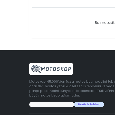
Bu motosikl
Motoskop, 45.000'den fazla motosiklet modelini, tekn
analizleri, haritalı yetkili & özel servis rehberini ve yede
parça pazar yerini bünyesinde barındıran Türkiye'nin
büyük motosiklet platformudur.
45.000+ Motosiklet Verisi
Haritalı Rehber