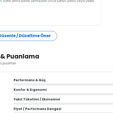
n
. Satın alma kararı vermeden önce lütfen üretici veya yetkili
 Düzenle / Düzeltme Öner
i & Puanlama
cı puanları
Performans & Güç
Konfor & Ergonomi
Yakıt Tüketimi / Ekonomisi
Fiyat / Performans Dengesi