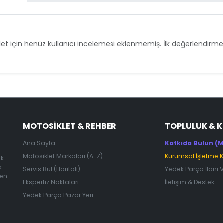
et için henüz kullanıcı incelemesi eklenmemiş. İlk değerlendirmey
MOTOSIKLET & REHBER
TOPLULUK & 
Ana Sayfa
Katkıda Bulun (M
Motosiklet Markaları (A-Z)
Kurumsal İşletme 
ik
k
Servis Bul (Haritalı)
Yedek Parça İlanı 
 en
Ekspertiz Noktaları
İletişim & Destek
Yedek Parça Pazar Yeri