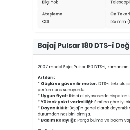
Bilgi Yok
Telescop
two_wheel
Ateşleme:
Ön Tekerl
two_wheel
CDI
135 mm (
grid_vi
sear
Bajaj Pulsar 180 DTS-i De
2007 model Bajaj Pulsar 180 DTS-i, zamanının po
Artıları:
*
Güçlü ve güvenilir motor:
DTS-i teknolojisi
performans sunuyordu.
*
Uygun fiyat:
İkinci el piyasasında nispeten 
*
Yüksek yakıt verimliliği:
Sınıfına göre iyi 
*
Dayanıklılık:
Bajaj'ın genel olarak dayanıklı 
durumdan nasibini almıştı.
*
Bakım kolaylığı:
Parça bulma ve bakım yap