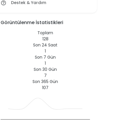
Destek & Yardım
help_outline
Görüntülenme İstatistikleri
Toplam
128
Son 24 Saat
1
Son 7 Gün
1
Son 30 Gün
7
Son 365 Gün
107