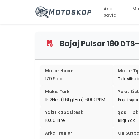
Ana
Ma
Sayfa
Bajaj Pulsar 180 DTS-i
assignment_add
two_wheel
two_wheel
two_wheel
Motor Hacmi:
Motor Tip
179.9 cc
Tek silind
two_wheel
Maks. Tork:
Yakıt Sis
two_wheel
15.2Nm (1.6kgf-m) 6000RPM
Enjeksiyo
two_wheel
Yakıt Kapasitesi:
Şasi Tipi:
two_wheel
10.00 litre
Bilgi Yok
two_wheel
Arka Frenler:
Ön Süspa