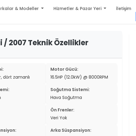
rkalar & Modeller
Hizmetler & Pazar Yeri
İletişim
build
 / 2007 Teknik Özellikler
er
settings
er
add_circle
er
i:
Motor Gücü:
ir, dört zamanlı
16.5HP (12.0kW) @ 8000RPM
er
temi:
Soğutma Sistemi:
er
n
Hava Soğutma
er
Ön Frenler:
er
Veri Yok
er
nsiyon:
Arka Süspansiyon: