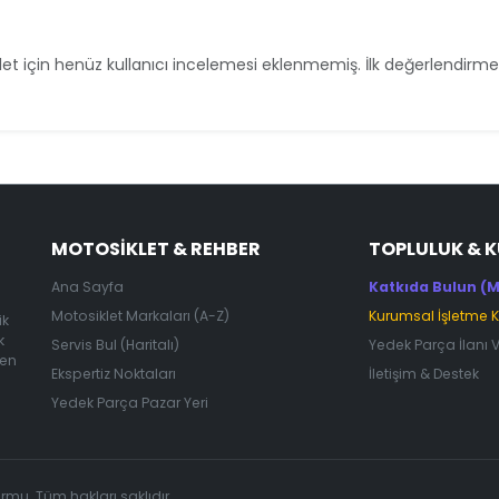
et için henüz kullanıcı incelemesi eklenmemiş. İlk değerlendirmey
MOTOSIKLET & REHBER
TOPLULUK & 
Ana Sayfa
Katkıda Bulun (M
Motosiklet Markaları (A-Z)
Kurumsal İşletme 
ik
k
Servis Bul (Haritalı)
Yedek Parça İlanı 
 en
Ekspertiz Noktaları
İletişim & Destek
Yedek Parça Pazar Yeri
ormu. Tüm hakları saklıdır.