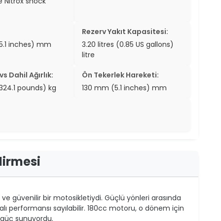
e Nitrox shock
Rezerv Yakıt Kapasitesi:
5.1 inches) mm
3.20 litres (0.85 US gallons)
litre
s Dahil Ağırlık:
Ön Tekerlek Hareketi:
(324.1 pounds) kg
130 mm (5.1 inches) mm
dirmesi
ve güvenilir bir motosikletiydi. Güçlü yönleri arasında
dialı performansı sayılabilir. 180cc motoru, o dönem için
li güç sunuyordu.