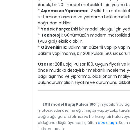
Ancak, bir 2011 model motosiklet için yaşına 
*
Aşınma ve Yıpranma:
12 yıllık bir motosikl
sisteminde aşınma ve yıpranma beklenmelidir.
doğrudan etkiler.
*
Yedek Parça:
Eski bir model olduğu için yed
*
Teknoloji:
Günümüzün modern motosikletleriyle
(ABS gibi) eksik olabilir.
*
Güvenilirlik:
Bakımının düzenli yapılıp yapılma
bakımı yapılmamış bir 2011 Pulsar 180, sık sorunl
Özetle:
2011 Bajaj Pulsar 180, uygun fiyatlı ve 
önce mutlaka detaylı bir mekanik inceleme yap
bağlı aşınma ve yıpranma, olası onarım maliye
bulundurulmalıdır. Fiyatını ve durumunu dikka
2011 model Bajaj Pulsar 180
için yapılan bu açı
motosikletler üzerine eğitilmiş bir yapay zeka tarafı
doğruluğu garanti etmez ve herhangi bir hata veya e
olduğunu düşünüyorsanız, lütfen
bize ulaşın
. Satın
iletişime geçin.