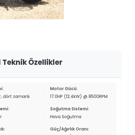
er
er
ew
ch
1 Teknik Özellikler
i:
Motor Gücü:
ir, dört zamanlı
17.0HP (12.4kW) @ 8500RPM
temi:
Soğutma Sistemi:
r
Hava Soğutma
ık:
Güç/Ağırlık Oranı: