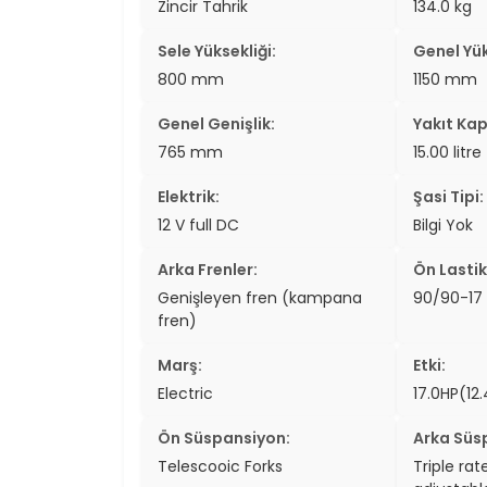
Zincir Tahrik
134.0 kg
Sele Yüksekliği:
Genel Yük
800 mm
1150 mm
Genel Genişlik:
Yakıt Kap
765 mm
15.00 litre
Elektrik:
Şasi Tipi:
12 V full DC
Bilgi Yok
Arka Frenler:
Ön Lastik
Genişleyen fren (kampana
90/90-17
fren)
Marş:
Etki:
Electric
17.0HP(1
Ön Süspansiyon:
Arka Süs
Telescooic Forks
Triple rat