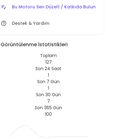
Bu Motoru Sen Düzelt / Katkıda Bulun
edit_note
Destek & Yardım
help_outline
Görüntülenme İstatistikleri
Toplam
127
Son 24 Saat
1
Son 7 Gün
1
Son 30 Gün
7
Son 365 Gün
100