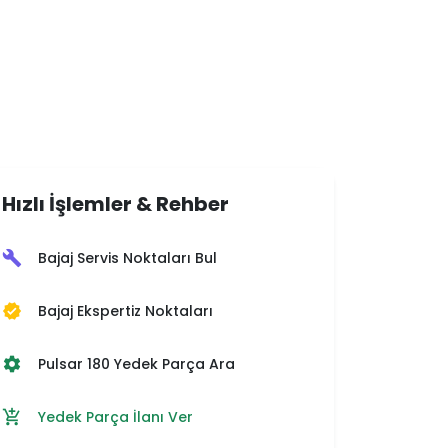
Hızlı İşlemler & Rehber
Bajaj Servis Noktaları Bul
build
Bajaj Ekspertiz Noktaları
verified
Pulsar 180 Yedek Parça Ara
settings
Yedek Parça İlanı Ver
add_shopping_cart