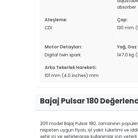
adjustabl
absorber
Ateşleme:
Çap:
CDI
130 mm (
Motor Detayları:
Yağ, Gaz v
Digital twin spark
147.0 kg 
Arka Tekerlek Hareketi:
101 mm (4.0 inches) mm
Bajaj Pulsar 180 Değerlen
2011 model Bajaj Pulsar 180, zamanının popüler 
nispeten uygun fiyatı, iyi yakıt tüketimi ve id
şehir içi ve şehirlerarası kullanımlar için yeter