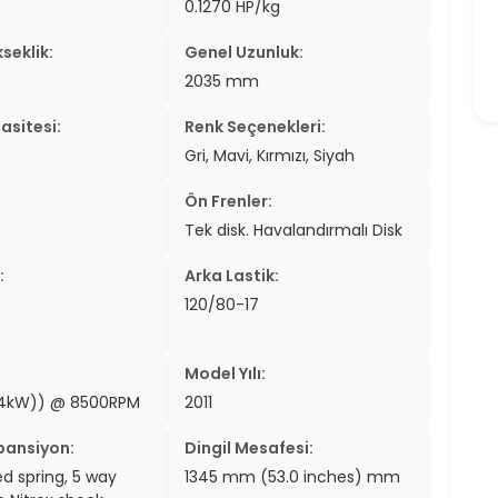
0.1270 HP/kg
seklik:
Genel Uzunluk:
2035 mm
asitesi:
Renk Seçenekleri:
Gri, Mavi, Kırmızı, Siyah
Ön Frenler:
Tek disk. Havalandırmalı Disk
:
Arka Lastik:
120/80-17
Model Yılı:
2.4kW)) @ 8500RPM
2011
pansiyon:
Dingil Mesafesi:
ed spring, 5 way
1345 mm (53.0 inches) mm