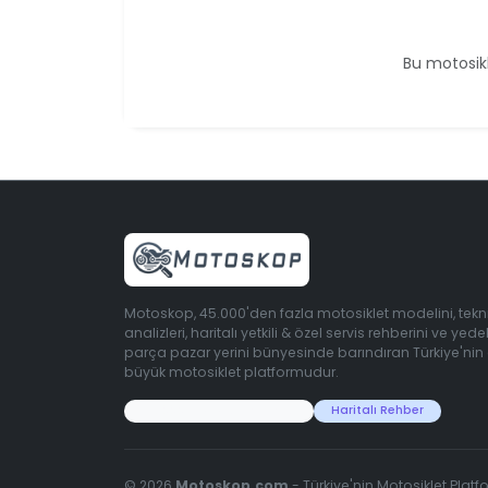
Bu motosikl
Motoskop, 45.000'den fazla motosiklet modelini, tekn
analizleri, haritalı yetkili & özel servis rehberini ve yede
parça pazar yerini bünyesinde barındıran Türkiye'nin
büyük motosiklet platformudur.
45.000+ Motosiklet Verisi
Haritalı Rehber
© 2026
Motoskop.com
- Türkiye'nin Motosiklet Platf