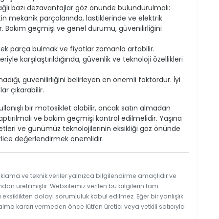
bağlı bazı dezavantajlar göz önünde bulundurulmalı:
etin mekanik parçalarında, lastiklerinde ve elektrik
 Bakım geçmişi ve genel durumu, güvenilirliğini
ek parça bulmak ve fiyatlar zamanla artabilir.
 karşılaştırıldığında, güvenlik ve teknoloji özellikleri
dığı, güvenilirliğini belirleyen en önemli faktördür. İyi
ar çıkarabilir.
kullanışlı bir motosiklet olabilir, ancak satın almadan
tırılmalı ve bakım geçmişi kontrol edilmelidir. Yaşına
tleri ve günümüz teknolojilerinin eksikliği göz önünde
tlice değerlendirmek önemlidir.
klama ve teknik veriler yalnızca bilgilendirme amaçlıdır ve
ndan üretilmiştir. Websitemiz verilen bu bilgilerin tam
ksiklikten dolayı sorumluluk kabul edilmez. Eğer bir yanlışlık
 alma kararı vermeden önce lütfen üretici veya yetkili satıcıyla