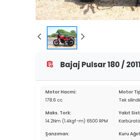
two_wheel
two_wheel
grid_vi
arrow_back_ios
arrow_forward_ios
sear
Bajaj Pulsar 180 / 201
assignment_add
Motor Hacmi:
Motor Tip
178.6 cc
Tek silind
Maks. Tork:
Yakıt Sis
14.2Nm (1.4kgf-m) 6500 RPM
Karbüratö
Şanzıman:
Kuru Ağırl