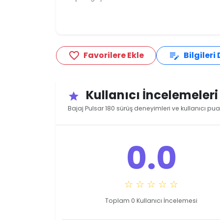
Favorilere Ekle
Bilgileri
favorite_border
edit_note
Kullanıcı İncelemeler
star
Bajaj Pulsar 180 sürüş deneyimleri ve kullanıcı pua
0.0
☆ ☆ ☆ ☆ ☆
Toplam 0 Kullanıcı İncelemesi