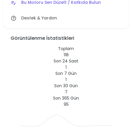
Bu Motoru Sen Düzelt / Katkıda Bulun
edit_note
Destek & Yardım
help_outline
Görüntülenme İstatistikleri
Toplam
118
Son 24 Saat
1
Son 7 Gün
1
Son 30 Gün
7
Son 365 Gün
95