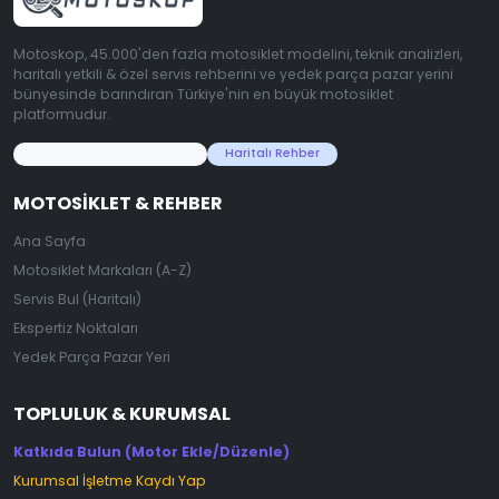
Motoskop, 45.000'den fazla motosiklet modelini, teknik analizleri,
haritalı yetkili & özel servis rehberini ve yedek parça pazar yerini
bünyesinde barındıran Türkiye'nin en büyük motosiklet
platformudur.
45.000+ Motosiklet Verisi
Haritalı Rehber
MOTOSIKLET & REHBER
Ana Sayfa
Motosiklet Markaları (A-Z)
Servis Bul (Haritalı)
Ekspertiz Noktaları
Yedek Parça Pazar Yeri
TOPLULUK & KURUMSAL
Katkıda Bulun (Motor Ekle/Düzenle)
Kurumsal İşletme Kaydı Yap