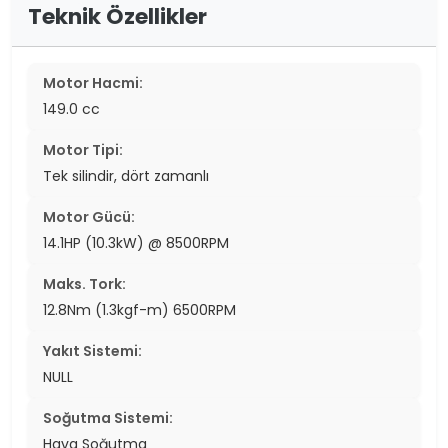
Teknik Özellikler
Motor Hacmi:
149.0 cc
Motor Tipi:
Tek silindir, dört zamanlı
Motor Gücü:
14.1HP (10.3kW) @ 8500RPM
Maks. Tork:
12.8Nm (1.3kgf-m) 6500RPM
Yakıt Sistemi:
NULL
Soğutma Sistemi:
Hava Soğutma