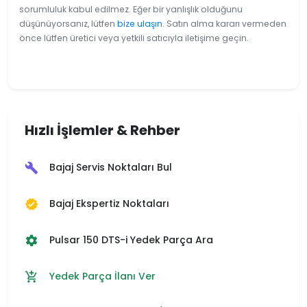
sorumluluk kabul edilmez. Eğer bir yanlışlık olduğunu
düşünüyorsanız, lütfen
bize ulaşın
. Satın alma kararı vermeden
önce lütfen üretici veya yetkili satıcıyla iletişime geçin.
Hızlı İşlemler & Rehber
Bajaj Servis Noktaları Bul
build
Bajaj Ekspertiz Noktaları
verified
Pulsar 150 DTS-i Yedek Parça Ara
settings
Yedek Parça İlanı Ver
add_shopping_cart