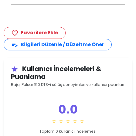
Favorilere Ekle
favorite_border
Bilgileri Düzenle / Düzeltme Öner
edit_note
Kullanıcı İncelemeleri &
star
Puanlama
Bajaj Pulsar 150 DTS-i sürüş deneyimleri ve kullanıcı puanları
0.0
☆ ☆ ☆ ☆ ☆
Toplam 0 Kullanıcı İncelemesi