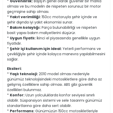
*
Güvenilirlik:
Bajaj'ın genel olarak güvenilir bir marka
olması ve bu modelin de nispeten sorunsuz bir motor
geçmişine sahip olması.
*
Yakıt verimliliği:
150cc motoruyla şehir içinde ve
şehir dışında iyi yakıt ekonomisi sunar.
*
Bakım kolaylığı:
Parça bulunabilirliği ve nispeten
basit yapısı bakım maliyetlerini düşürür.
*
Uygun fiyatlı:
İkinci el piyasasında genellikle uygun
fiyatlıdır.
*
Şehir içi kullanım için ideal:
Yeterli performans ve
çevikliğiyle şehir içinde kolayca manevra yapılabilmesini
sağlar.
Eksileri:
*
Yaşlı teknoloji:
2010 model olması nedeniyle
günümüz teknolojisindeki motosikletlere göre daha az
gelişmiş özelliklere sahip olması. ABS gibi güvenlik
özellikleri bulunmaz.
*
Konfor:
Uzun yolculuklarda konfor seviyesi sınırlı
olabilir. Süspansiyon sistemi ve sele tasarımı günümüz
standartlarına göre daha sert olabilir.
*
Performans:
Günümüzün 150cc motosikletleriyle