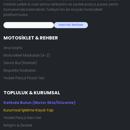
haritalı yetkili & özel servis rehberini ve yedek parça pazar yerini
bünyesinde barındıran Türkiye'nin en büyük motosiklet
platformudur.
45.000+ Motosiklet Verisi
Haritalı Rehber
MOTOSIKLET & REHBER
Ana Sayfa
Motosiklet Markaları (A-Z)
Servis Bul (Haritalı)
Ekspertiz Noktaları
Yedek Parça Pazar Yeri
TOPLULUK & KURUMSAL
Katkıda Bulun (Motor Ekle/Düzenle)
Kurumsal İşletme Kaydı Yap
Yedek Parça İlanı Ver
İletişim & Destek