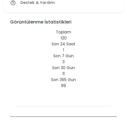
Destek & Yardım
help_outline
Görüntülenme İstatistikleri
Toplam
120
Son 24 Saat
1
Son 7 Gün
3
Son 30 Gün
11
Son 365 Gün
99