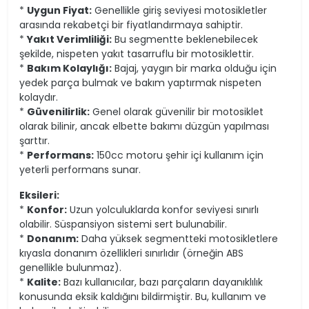
*
Uygun Fiyat:
Genellikle giriş seviyesi motosikletler
arasında rekabetçi bir fiyatlandırmaya sahiptir.
*
Yakıt Verimliliği:
Bu segmentte beklenebilecek
şekilde, nispeten yakıt tasarruflu bir motosiklettir.
*
Bakım Kolaylığı:
Bajaj, yaygın bir marka olduğu için
yedek parça bulmak ve bakım yaptırmak nispeten
kolaydır.
*
Güvenilirlik:
Genel olarak güvenilir bir motosiklet
olarak bilinir, ancak elbette bakımı düzgün yapılması
şarttır.
*
Performans:
150cc motoru şehir içi kullanım için
yeterli performans sunar.
Eksileri:
*
Konfor:
Uzun yolculuklarda konfor seviyesi sınırlı
olabilir. Süspansiyon sistemi sert bulunabilir.
*
Donanım:
Daha yüksek segmentteki motosikletlere
kıyasla donanım özellikleri sınırlıdır (örneğin ABS
genellikle bulunmaz).
*
Kalite:
Bazı kullanıcılar, bazı parçaların dayanıklılık
konusunda eksik kaldığını bildirmiştir. Bu, kullanım ve