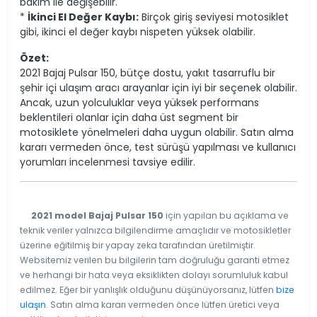
bakım ile değişebilir.
*
İkinci El Değer Kaybı:
Birçok giriş seviyesi motosiklet
gibi, ikinci el değer kaybı nispeten yüksek olabilir.
Özet:
2021 Bajaj Pulsar 150, bütçe dostu, yakıt tasarruflu bir
şehir içi ulaşım aracı arayanlar için iyi bir seçenek olabilir.
Ancak, uzun yolculuklar veya yüksek performans
beklentileri olanlar için daha üst segment bir
motosiklete yönelmeleri daha uygun olabilir. Satın alma
kararı vermeden önce, test sürüşü yapılması ve kullanıcı
yorumları incelenmesi tavsiye edilir.
2021 model Bajaj Pulsar 150
için yapılan bu açıklama ve
teknik veriler yalnızca bilgilendirme amaçlıdır ve motosikletler
üzerine eğitilmiş bir yapay zeka tarafından üretilmiştir.
Websitemiz verilen bu bilgilerin tam doğruluğu garanti etmez
ve herhangi bir hata veya eksiklikten dolayı sorumluluk kabul
edilmez. Eğer bir yanlışlık olduğunu düşünüyorsanız, lütfen
bize
ulaşın
. Satın alma kararı vermeden önce lütfen üretici veya