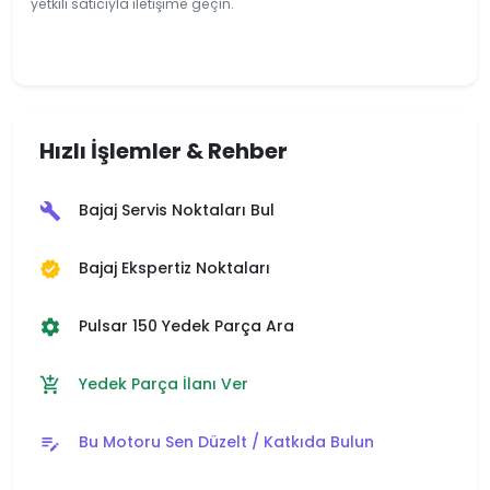
yetkili satıcıyla iletişime geçin.
Hızlı İşlemler & Rehber
Bajaj Servis Noktaları Bul
build
Bajaj Ekspertiz Noktaları
verified
Pulsar 150 Yedek Parça Ara
settings
Yedek Parça İlanı Ver
add_shopping_cart
Bu Motoru Sen Düzelt / Katkıda Bulun
edit_note