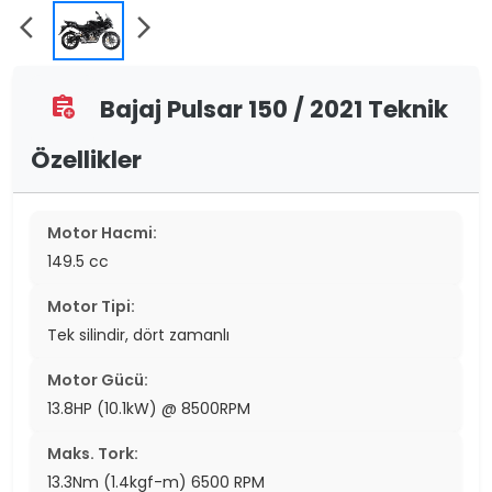
arrow_back_ios
arrow_forward_ios
Bajaj Pulsar 150 / 2021 Teknik
assignment_add
Özellikler
Motor Hacmi:
149.5 cc
Motor Tipi:
Tek silindir, dört zamanlı
Motor Gücü:
13.8HP (10.1kW) @ 8500RPM
Maks. Tork:
13.3Nm (1.4kgf-m) 6500 RPM