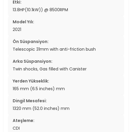
Etki:
13.8HP(10.1kW)) @ 8500RPM
Model Yılı:
2021
Ön Süspansiyon:
Telescopic 31mm with anti-friction bush
Arka Süspansiyon:
Twin shocks, Gas filled with Canister
Yerden Yükseklik:
165 mm (6.5 inches) mm
Dingil Mesafesi:
1320 mm (52.0 inches) mm
Ateşleme:
CDI