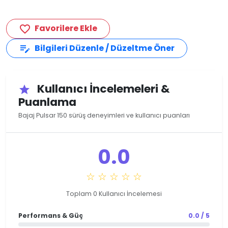
Favorilere Ekle
favorite_border
Bilgileri Düzenle / Düzeltme Öner
edit_note
Kullanıcı İncelemeleri &
star
Puanlama
Bajaj Pulsar 150 sürüş deneyimleri ve kullanıcı puanları
0.0
☆ ☆ ☆ ☆ ☆
Toplam 0 Kullanıcı İncelemesi
Performans & Güç
0.0 / 5