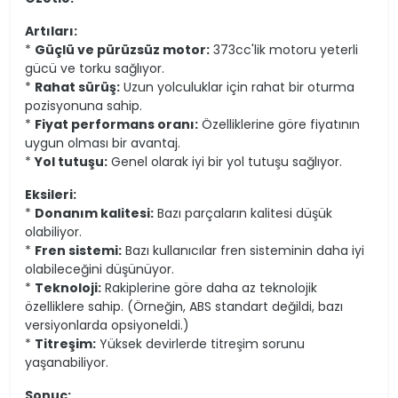
Artıları:
*
Güçlü ve pürüzsüz motor:
373cc'lik motoru yeterli
gücü ve torku sağlıyor.
*
Rahat sürüş:
Uzun yolculuklar için rahat bir oturma
pozisyonuna sahip.
*
Fiyat performans oranı:
Özelliklerine göre fiyatının
uygun olması bir avantaj.
*
Yol tutuşu:
Genel olarak iyi bir yol tutuşu sağlıyor.
Eksileri:
*
Donanım kalitesi:
Bazı parçaların kalitesi düşük
olabiliyor.
*
Fren sistemi:
Bazı kullanıcılar fren sisteminin daha iyi
olabileceğini düşünüyor.
*
Teknoloji:
Rakiplerine göre daha az teknolojik
özelliklere sahip. (Örneğin, ABS standart değildi, bazı
versiyonlarda opsiyoneldi.)
*
Titreşim:
Yüksek devirlerde titreşim sorunu
yaşanabiliyor.
Sonuç: