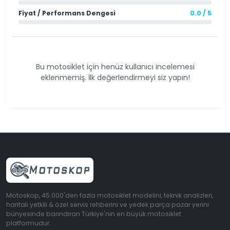
Fiyat / Performans Dengesi
0.0 / 5
Bu motosiklet için henüz kullanıcı incelemesi
eklenmemiş. İlk değerlendirmeyi siz yapın!
Motoskop, 45.000'den fazla motosiklet modelini, teknik analizleri,
haritalı yetkili & özel servis rehberini ve yedek parça pazar yerini
bünyesinde barındıran Türkiye'nin en büyük motosiklet
platformudur.