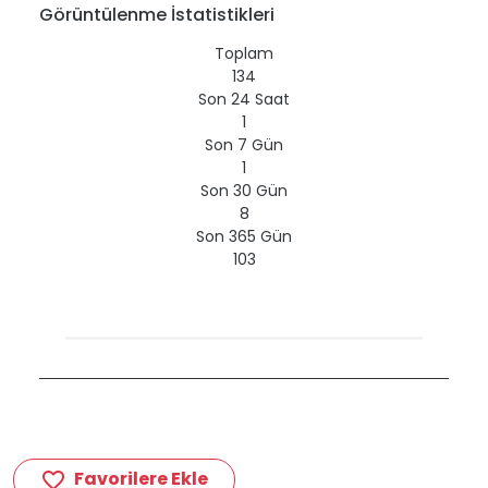
Görüntülenme İstatistikleri
Toplam
134
Son 24 Saat
1
Son 7 Gün
1
Son 30 Gün
8
Son 365 Gün
103
Favorilere Ekle
favorite_border