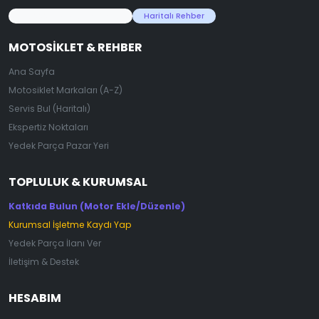
45.000+ Motosiklet Verisi
Haritalı Rehber
MOTOSIKLET & REHBER
Ana Sayfa
Motosiklet Markaları (A-Z)
Servis Bul (Haritalı)
Ekspertiz Noktaları
Yedek Parça Pazar Yeri
TOPLULUK & KURUMSAL
Katkıda Bulun (Motor Ekle/Düzenle)
Kurumsal İşletme Kaydı Yap
Yedek Parça İlanı Ver
İletişim & Destek
HESABIM