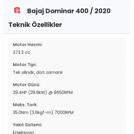
Bajaj Dominar 400 / 2020
assignment_add
Teknik Özellikler
Motor Hacmi:
373.3 cc
Motor Tipi:
Tek silindir, dört zamanlı
Motor Gücü:
39.4HP (28.8kW) @ 8650RPM
Maks. Tork:
35.0Nm (3.6kgf-m) 7000RPM
Yakıt Sistemi:
Enjeksiyon