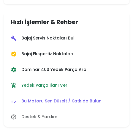
Hızlı İşlemler & Rehber
Bajaj Servis Noktaları Bul
build
Bajaj Ekspertiz Noktaları
verified
Dominar 400 Yedek Parça Ara
settings
Yedek Parça İlanı Ver
add_shopping_cart
Bu Motoru Sen Düzelt / Katkıda Bulun
edit_note
Destek & Yardım
help_outline