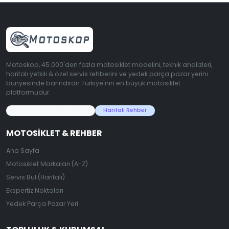
Motoskop, 45.000'den fazla motosiklet modelini, teknik analizleri,
haritalı yetkili & özel servis rehberini ve yedek parça pazar yerini
bünyesinde barındıran Türkiye'nin en büyük motosiklet
platformudur.
45.000+ Motosiklet Verisi
Haritalı Rehber
MOTOSIKLET & REHBER
Ana Sayfa
Motosiklet Markaları (A-Z)
Servis Bul (Haritalı)
Ekspertiz Noktaları
Yedek Parça Pazar Yeri