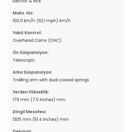
Electric & kick
Maks. Hız:
100.0 km/h (62.1 mph) km/h
Yakıt Kontrol:
Overhead Cams (OHC)
Ön Süspansiyon:
Telescopic
Arka Süspansiyon:
Trailling arm with dual coaxial springs
Yerden Yükseklik:
179 mm (7.0 inches) mm
Dingil Mesafesi:
1305 mm (51.4 inches) mm
Debriyaj: