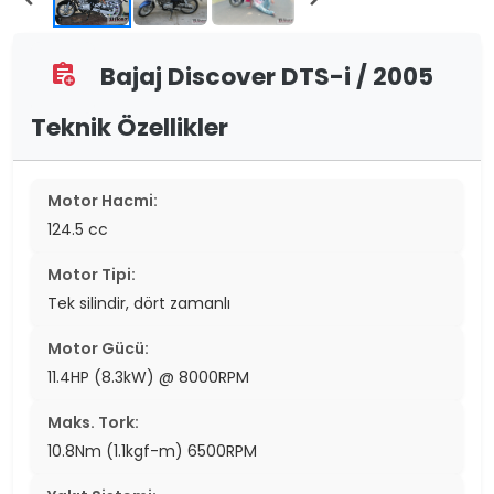
Bajaj Discover DTS-i / 2005
assignment_add
Teknik Özellikler
Motor Hacmi:
124.5 cc
Motor Tipi:
Tek silindir, dört zamanlı
Motor Gücü:
11.4HP (8.3kW) @ 8000RPM
Maks. Tork:
10.8Nm (1.1kgf-m) 6500RPM