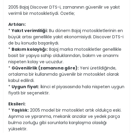
2005 Bajaj Discover DTS-i, zamanının güvenilir ve yakıt
verimli bir motosikletiydi. Özetle;
Artıları:
*
Yakıt verimliliği:
Bu dönem Bajaj motosikletlerinin en
büyük artısı genellikle yakıt ekonomisiydi. Discover DTS-i
de bu konuda başarılıydı.
*
Bakım kolaylığı:
Bajaj marka motosikletler genellikle
basit bir yapıya sahip olduklarından, bakım ve onarımı
nispeten kolay ve ucuzdur.
*
Güvenilirlik (zamanına göre):
Yeni üretildiğinde,
ortalama bir kullanımda güvenilir bir motosiklet olarak
kabul edilirdi.
*
Uygun fiyat:
İkinci el piyasasında hala nispeten uygun
fiyatlı bir seçenektir.
Eksileri:
*
Yaşlılık:
2005 model bir motosiklet artık oldukça eski.
Aşınma ve yıpranma, mekanik arızalar ve yedek parça
bulma zorluğu gibi sorunlarla karşılaşma olasılığı
yüksektir.