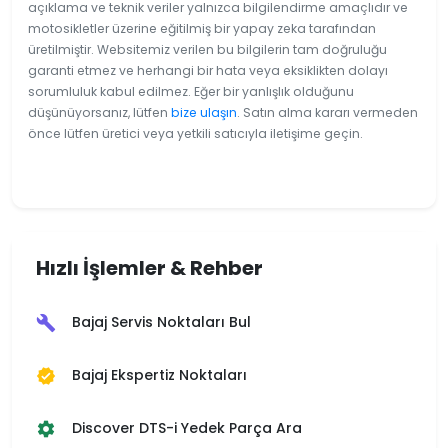
açıklama ve teknik veriler yalnızca bilgilendirme amaçlıdır ve
motosikletler üzerine eğitilmiş bir yapay zeka tarafından
üretilmiştir. Websitemiz verilen bu bilgilerin tam doğruluğu
garanti etmez ve herhangi bir hata veya eksiklikten dolayı
sorumluluk kabul edilmez. Eğer bir yanlışlık olduğunu
düşünüyorsanız, lütfen
bize ulaşın
. Satın alma kararı vermeden
önce lütfen üretici veya yetkili satıcıyla iletişime geçin.
Hızlı İşlemler & Rehber
Bajaj Servis Noktaları Bul
build
Bajaj Ekspertiz Noktaları
verified
Discover DTS-i Yedek Parça Ara
settings