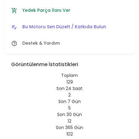
Yedek Parça İlanı Ver
add_shopping_cart
Bu Motoru Sen Düzelt / Katkıda Bulun
edit_note
Destek & Yardım
help_outline
Görüntülenme İstatistikleri
Toplam
129
Son 24 Saat
2
Son 7 Gün
5
Son 30 Gün
12
Son 365 Gün
102