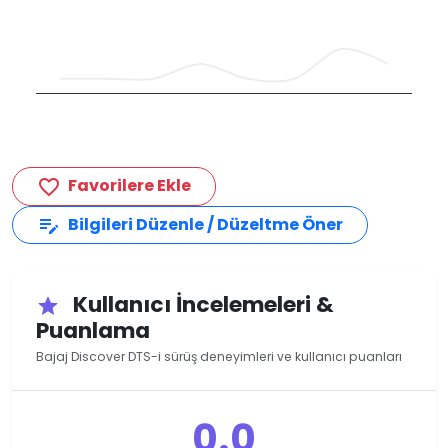
Favorilere Ekle
favorite_border
Bilgileri Düzenle / Düzeltme Öner
edit_note
Kullanıcı İncelemeleri &
star
Puanlama
Bajaj Discover DTS-i sürüş deneyimleri ve kullanıcı puanları
0.0