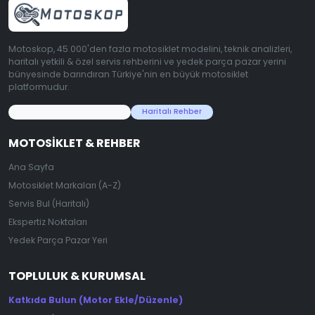
Motoskop, 45.000'den fazla motosiklet modelini, teknik analizleri,
haritalı yetkili & özel servis rehberini ve yedek parça pazar yerini
bünyesinde barındıran Türkiye'nin en büyük motosiklet
platformudur.
45.000+ Motosiklet Verisi
Haritalı Rehber
MOTOSIKLET & REHBER
Ana Sayfa
Motosiklet Markaları (A-Z)
Servis Bul (Haritalı)
Ekspertiz Noktaları
Yedek Parça Pazar Yeri
TOPLULUK & KURUMSAL
Katkıda Bulun (Motor Ekle/Düzenle)