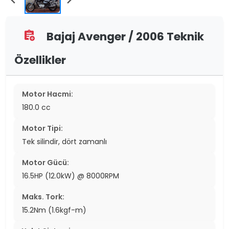
Bajaj Avenger / 2006 Teknik
assignment_add
Özellikler
Motor Hacmi:
180.0 cc
Motor Tipi:
Tek silindir, dört zamanlı
Motor Gücü:
16.5HP (12.0kW) @ 8000RPM
Maks. Tork:
15.2Nm (1.6kgf-m)