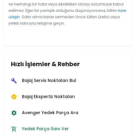
ve herhangi bir hata veya eksiklikten dolayı sorumluluk kabul
edilmez. Eğer bir yanlışlık olduğunu düşünüyorsanız, lütfen
bize
ulaşın
. Satın alma kararı vermeden önce lütfen üretici veya
yetkili satıcıyla iletişime geçin.
Hızlı İşlemler & Rehber
Bajaj Servis Noktaları Bul
build
Bajaj Ekspertiz Noktaları
verified
Avenger Yedek Parça Ara
settings
Yedek Parça İlanı Ver
add_shopping_cart