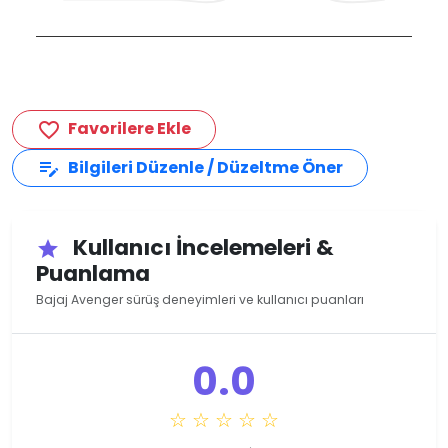
Favorilere Ekle
favorite_border
Bilgileri Düzenle / Düzeltme Öner
edit_note
Kullanıcı İncelemeleri &
star
Puanlama
Bajaj Avenger sürüş deneyimleri ve kullanıcı puanları
0.0
☆ ☆ ☆ ☆ ☆