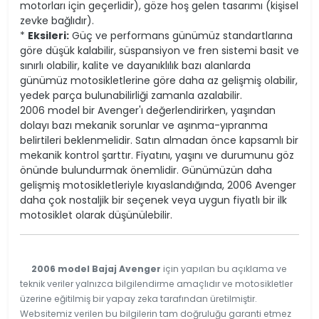
motorları için geçerlidir), göze hoş gelen tasarımı (kişisel
zevke bağlıdır).
*
Eksileri:
Güç ve performans günümüz standartlarına
göre düşük kalabilir, süspansiyon ve fren sistemi basit ve
sınırlı olabilir, kalite ve dayanıklılık bazı alanlarda
günümüz motosikletlerine göre daha az gelişmiş olabilir,
yedek parça bulunabilirliği zamanla azalabilir.
2006 model bir Avenger'ı değerlendirirken, yaşından
dolayı bazı mekanik sorunlar ve aşınma-yıpranma
belirtileri beklenmelidir. Satın almadan önce kapsamlı bir
mekanik kontrol şarttır. Fiyatını, yaşını ve durumunu göz
önünde bulundurmak önemlidir. Günümüzün daha
gelişmiş motosikletleriyle kıyaslandığında, 2006 Avenger
daha çok nostaljik bir seçenek veya uygun fiyatlı bir ilk
motosiklet olarak düşünülebilir.
2006 model Bajaj Avenger
için yapılan bu açıklama ve
teknik veriler yalnızca bilgilendirme amaçlıdır ve motosikletler
üzerine eğitilmiş bir yapay zeka tarafından üretilmiştir.
Websitemiz verilen bu bilgilerin tam doğruluğu garanti etmez