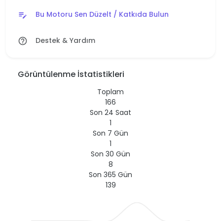
Bu Motoru Sen Düzelt / Katkıda Bulun
edit_note
Destek & Yardım
help_outline
Görüntülenme İstatistikleri
Toplam
166
Son 24 Saat
1
Son 7 Gün
1
Son 30 Gün
8
Son 365 Gün
139