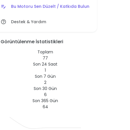
Bu Motoru Sen Düzelt / Katkıda Bulun
edit_note
Destek & Yardım
help_outline
Görüntülenme İstatistikleri
Toplam
77
Son 24 Saat
1
Son 7 Gün
2
Son 30 Gün
6
Son 365 Gün
64