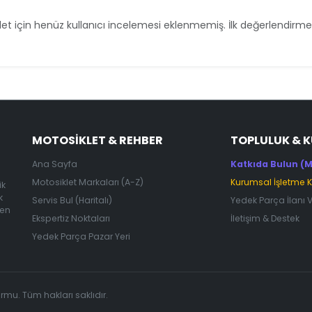
et için henüz kullanıcı incelemesi eklenmemiş. İlk değerlendirmey
MOTOSIKLET & REHBER
TOPLULUK & 
Ana Sayfa
Katkıda Bulun (M
Motosiklet Markaları (A-Z)
Kurumsal İşletme 
ik
k
Servis Bul (Haritalı)
Yedek Parça İlanı 
 en
Ekspertiz Noktaları
İletişim & Destek
Yedek Parça Pazar Yeri
ormu. Tüm hakları saklıdır.