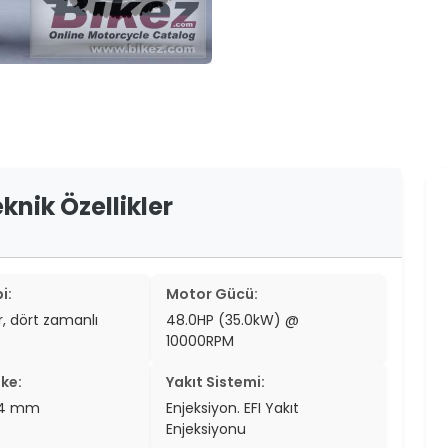
er
er
ew
ch
nik Özellikler
i:
Motor Gücü:
ir, dört zamanlı
48.0HP (35.0kW) @
10000RPM
ke:
Yakıt Sistemi:
3.4 mm
Enjeksiyon. EFI Yakıt
Enjeksiyonu