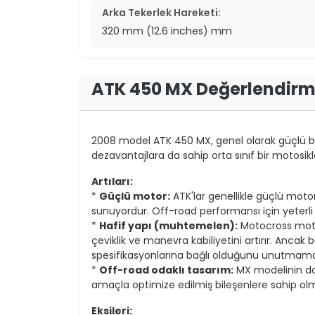
Arka Tekerlek Hareketi:
320 mm (12.6 inches) mm
ATK 450 MX Değerlendirm
2008 model ATK 450 MX, genel olarak güçlü 
dezavantajlara da sahip orta sınıf bir motosikle
Artıları:
*
Güçlü motor:
ATK'lar genellikle güçlü moto
sunuyordur. Off-road performansı için yeterli
*
Hafif yapı (muhtemelen):
Motocross motosi
çeviklik ve manevra kabiliyetini artırır. Ancak
spesifikasyonlarına bağlı olduğunu unutmama
*
Off-road odaklı tasarım:
MX modelinin doğ
amaçla optimize edilmiş bileşenlere sahip o
Eksileri: