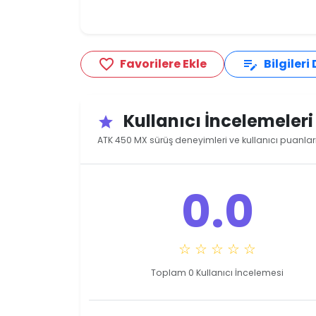
Favorilere Ekle
Bilgileri
favorite_border
edit_note
Kullanıcı İncelemeler
star
ATK 450 MX sürüş deneyimleri ve kullanıcı puanlar
0.0
☆ ☆ ☆ ☆ ☆
Toplam 0 Kullanıcı İncelemesi