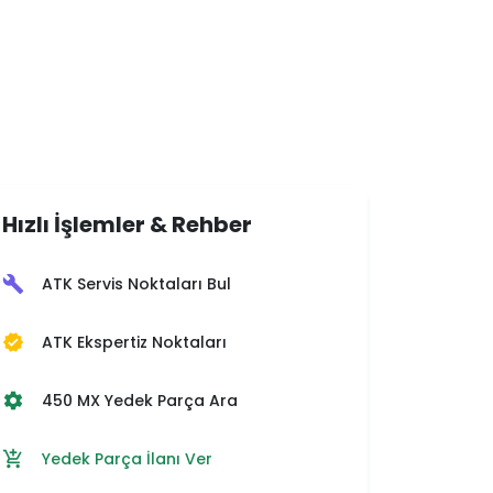
Hızlı İşlemler & Rehber
ATK Servis Noktaları Bul
build
ATK Ekspertiz Noktaları
verified
450 MX Yedek Parça Ara
settings
Yedek Parça İlanı Ver
add_shopping_cart