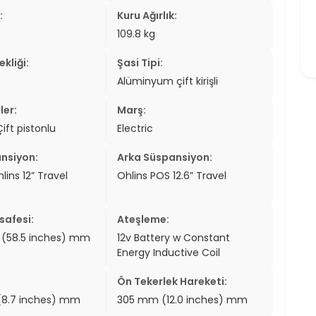
:
Kuru Ağırlık:
109.8 kg
kliği:
Şasi Tipi:
Alüminyum çift kirişli
ler:
Marş:
Çift pistonlu
Electric
nsiyon:
Arka Süspansiyon:
ns 12” Travel
Ohlins POS 12.6” Travel
safesi:
Ateşleme:
(58.5 inches) mm
12v Battery w Constant
Energy Inductive Coil
Ön Tekerlek Hareketi:
8.7 inches) mm
305 mm (12.0 inches) mm