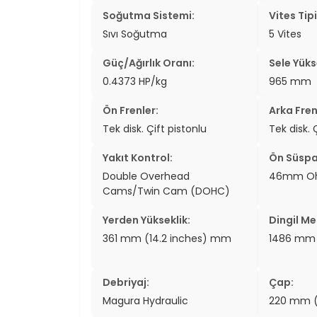
Soğutma Sistemi:
Vites Tipi
Sıvı Soğutma
5 Vites
Güç/Ağırlık Oranı:
Sele Yükse
0.4373 HP/kg
965 mm
Ön Frenler:
Arka Fren
Tek disk. Çift pistonlu
Tek disk. 
Yakıt Kontrol:
Ön Süspa
Double Overhead
46mm Ohli
Cams/Twin Cam (DOHC)
Yerden Yükseklik:
Dingil Me
361 mm (14.2 inches) mm
1486 mm 
Debriyaj:
Çap:
Magura Hydraulic
220 mm (