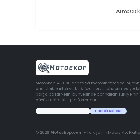
Bu motosikl
Motoskop, 45.000'den fazla motosiklet modelini, tekn
analizleri, haritalı yetkili & özel servis rehberini ve yede
parça pazar yerini bünyesinde barındıran Türkiye'nin
büyük motosiklet platformudur.
45.000+ Motosiklet Verisi
Haritalı Rehber
© 2026
Motoskop.com
- Türkiye'nin Motosiklet Platf