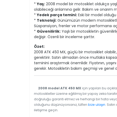
*
Yaş:
2008 model bir motosiklet oldukça yaşlı
olabileceği anlamına gelir. Bakım ve onarım mal
*
Yedek parça temini:
Eski bir model olduğu i
*
Teknoloji:
Günümüzün modern motosikletleriyl
Süspansiyon, frenler ve motor performansı aç
*
Güvenilirlik:
Yaşlı bir motosikletin güvenilir
değişir. Özenli bir inceleme şarttır.
Özet:
2008 ATK 450 MX, güçlü bir motosiklet olabilir
gerektirir. Satın almadan önce mutlaka kaps
teminini araştırmak önemlidir. Fiyatının, yaşı
gerekir. Motosikletin bakım geçmişi ve genel 
2008 model ATK 450 MX
için yapılan bu açıkla
motosikletler üzerine eğitilmiş bir yapay zeka tarafı
doğruluğu garanti etmez ve herhangi bir hata veya e
olduğunu düşünüyorsanız, lütfen
bize ulaşın
. Satın
iletişime geçin.