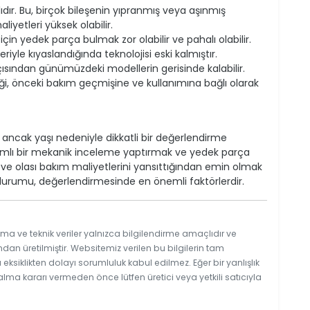
dır. Bu, birçok bileşenin yıpranmış veya aşınmış
iyetleri yüksek olabilir.
çin yedek parça bulmak zor olabilir ve pahalı olabilir.
e kıyaslandığında teknolojisi eski kalmıştır.
ısından günümüzdeki modellerin gerisinde kalabilir.
liği, önceki bakım geçmişine ve kullanımına bağlı olarak
, ancak yaşı nedeniyle dikkatli bir değerlendirme
amlı bir mekanik inceleme yaptırmak ve yedek parça
nı ve olası bakım maliyetlerini yansıttığından emin olmak
durumu, değerlendirmesinde en önemli faktörlerdir.
ma ve teknik veriler yalnızca bilgilendirme amaçlıdır ve
ndan üretilmiştir. Websitemiz verilen bu bilgilerin tam
ksiklikten dolayı sorumluluk kabul edilmez. Eğer bir yanlışlık
 alma kararı vermeden önce lütfen üretici veya yetkili satıcıyla