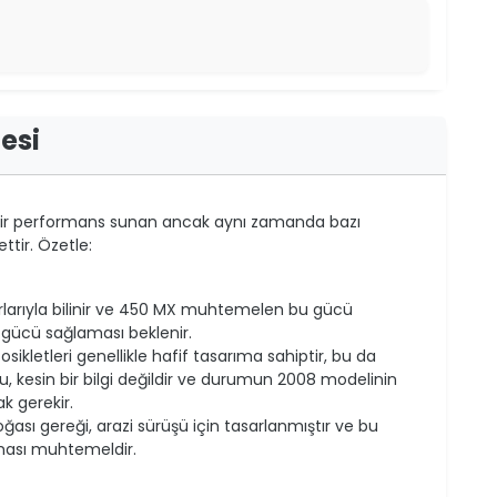
esi
bir performans sunan ancak aynı zamanda bazı
ttir. Özetle:
rlarıyla bilinir ve 450 MX muhtemelen bu gücü
 gücü sağlaması beklenir.
kletleri genellikle hafif tasarıma sahiptir, bu da
 bu, kesin bir bilgi değildir ve durumun 2008 modelinin
k gerekir.
ası gereği, arazi sürüşü için tasarlanmıştır ve bu
lması muhtemeldir.