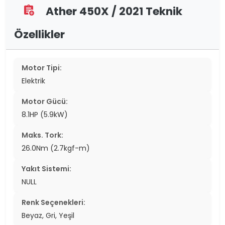
Ather 450X / 2021 Teknik
assignment_add
Özellikler
Motor Tipi:
Elektrik
Motor Gücü:
8.1HP (5.9kW)
Maks. Tork:
26.0Nm (2.7kgf-m)
Yakıt Sistemi:
NULL
Renk Seçenekleri:
Beyaz, Gri, Yeşil