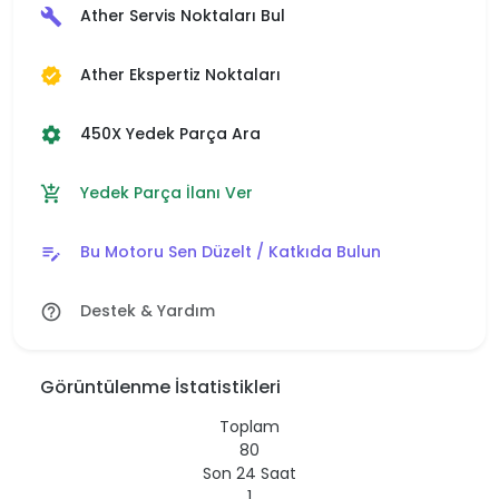
Ather Servis Noktaları Bul
build
Ather Ekspertiz Noktaları
verified
450X Yedek Parça Ara
settings
Yedek Parça İlanı Ver
add_shopping_cart
Bu Motoru Sen Düzelt / Katkıda Bulun
edit_note
Destek & Yardım
help_outline
Görüntülenme İstatistikleri
Toplam
80
Son 24 Saat
1