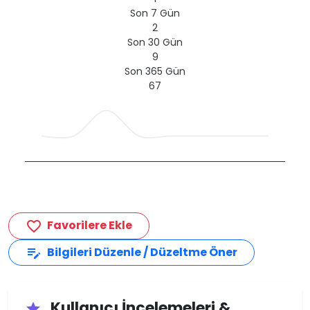
Son 7 Gün
2
Son 30 Gün
9
Son 365 Gün
67
Favorilere Ekle
favorite_border
Bilgileri Düzenle / Düzeltme Öner
edit_note
Kullanıcı İncelemeleri &
star