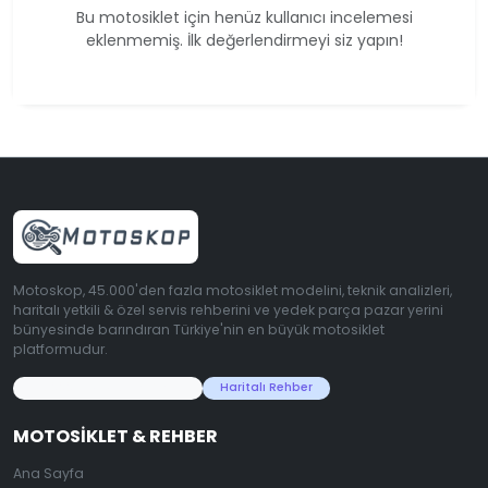
Bu motosiklet için henüz kullanıcı incelemesi
eklenmemiş. İlk değerlendirmeyi siz yapın!
Motoskop, 45.000'den fazla motosiklet modelini, teknik analizleri,
haritalı yetkili & özel servis rehberini ve yedek parça pazar yerini
bünyesinde barındıran Türkiye'nin en büyük motosiklet
platformudur.
45.000+ Motosiklet Verisi
Haritalı Rehber
MOTOSIKLET & REHBER
Ana Sayfa