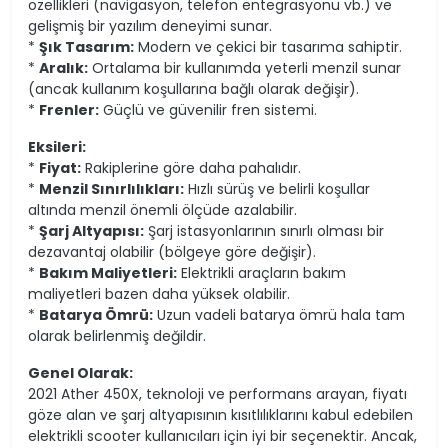
özellikleri (navigasyon, telefon entegrasyonu vb.) ve
gelişmiş bir yazılım deneyimi sunar.
*
Şık Tasarım:
Modern ve çekici bir tasarıma sahiptir.
*
Aralık:
Ortalama bir kullanımda yeterli menzil sunar
(ancak kullanım koşullarına bağlı olarak değişir).
*
Frenler:
Güçlü ve güvenilir fren sistemi.
Eksileri:
*
Fiyat:
Rakiplerine göre daha pahalıdır.
*
Menzil Sınırlılıkları:
Hızlı sürüş ve belirli koşullar
altında menzil önemli ölçüde azalabilir.
*
Şarj Altyapısı:
Şarj istasyonlarının sınırlı olması bir
dezavantaj olabilir (bölgeye göre değişir).
*
Bakım Maliyetleri:
Elektrikli araçların bakım
maliyetleri bazen daha yüksek olabilir.
*
Batarya Ömrü:
Uzun vadeli batarya ömrü hala tam
olarak belirlenmiş değildir.
Genel Olarak:
2021 Ather 450X, teknoloji ve performans arayan, fiyatı
göze alan ve şarj altyapısının kısıtlılıklarını kabul edebilen
elektrikli scooter kullanıcıları için iyi bir seçenektir. Ancak,