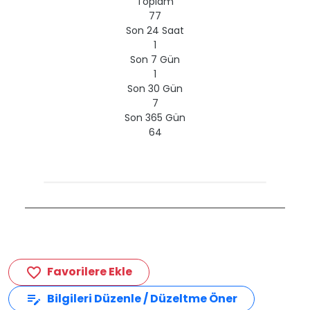
Toplam
77
Son 24 Saat
1
Son 7 Gün
1
Son 30 Gün
7
Son 365 Gün
64
Favorilere Ekle
favorite_border
Bilgileri Düzenle / Düzeltme Öner
edit_note