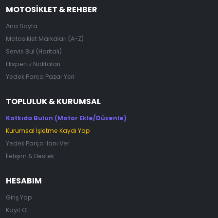
MOTOSIKLET & REHBER
Ana Sayfa
Motosiklet Markaları (A-Z)
Servis Bul (Haritalı)
Ekspertiz Noktaları
Yedek Parça Pazar Yeri
TOPLULUK & KURUMSAL
Katkıda Bulun (Motor Ekle/Düzenle)
Kurumsal İşletme Kaydı Yap
Yedek Parça İlanı Ver
İletişim & Destek
HESABIM
Giriş Yap
Kayıt Ol