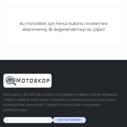
Bu motosiklet için henüz kullanıcı incelemesi
eklenmemiş. İlk değerlendirmeyi siz yapın!
Motoskop, 45.000'den fazla motosiklet modelini, teknik analizleri,
haritalı yetkili & özel servis rehberini ve yedek parça pazar yerini
bünyesinde barındıran Türkiye'nin en büyük motosiklet
platformudur.
45.000+ Motosiklet Verisi
Haritalı Rehber