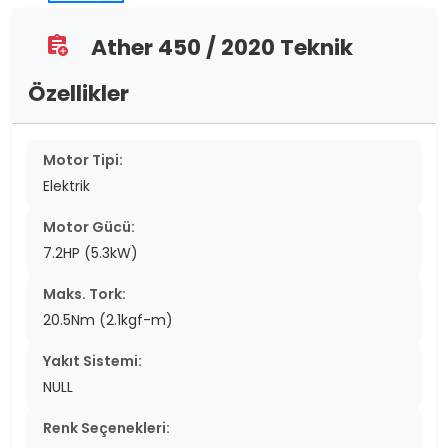
Ather 450 / 2020 Teknik
assignment_add
Özellikler
Motor Tipi:
Elektrik
Motor Gücü:
7.2HP (5.3kW)
Maks. Tork:
20.5Nm (2.1kgf-m)
Yakıt Sistemi:
NULL
Renk Seçenekleri: