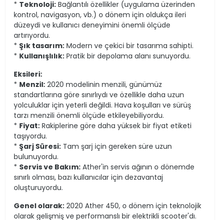
*
Teknoloji:
Bağlantılı özellikler (uygulama üzerinden
kontrol, navigasyon, vb.) o dönem için oldukça ileri
düzeydi ve kullanıcı deneyimini önemli ölçüde
artırıyordu.
*
Şık tasarım:
Modern ve çekici bir tasarıma sahipti.
*
Kullanışlılık:
Pratik bir depolama alanı sunuyordu.
Eksileri:
*
Menzil:
2020 modelinin menzili, günümüz
standartlarına göre sınırlıydı ve özellikle daha uzun
yolculuklar için yeterli değildi. Hava koşulları ve sürüş
tarzı menzili önemli ölçüde etkileyebiliyordu.
*
Fiyat:
Rakiplerine göre daha yüksek bir fiyat etiketi
taşıyordu.
*
Şarj Süresi:
Tam şarj için gereken süre uzun
bulunuyordu.
*
Servis ve Bakım:
Ather'in servis ağının o dönemde
sınırlı olması, bazı kullanıcılar için dezavantaj
oluşturuyordu.
Genel olarak:
2020 Ather 450, o dönem için teknolojik
olarak gelişmiş ve performanslı bir elektrikli scooter'dı.