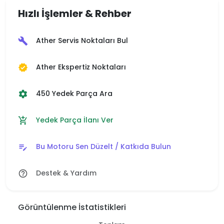
Hızlı İşlemler & Rehber
Ather Servis Noktaları Bul
build
Ather Ekspertiz Noktaları
verified
450 Yedek Parça Ara
settings
Yedek Parça İlanı Ver
add_shopping_cart
Bu Motoru Sen Düzelt / Katkıda Bulun
edit_note
Destek & Yardım
help_outline
Görüntülenme İstatistikleri