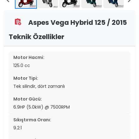
Aspes Vega Hybrid 125 / 2015
assignment_add
Teknik Özellikler
Motor Hacmi:
125.0 cc
Motor Tipi:
Tek silindir, dört zamanlı
Motor Gücü:
6.9HP (5.0kW) @ 7500RPM
Sıkıştırma Oranı:
9.2:1