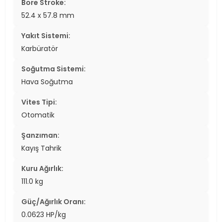
Bore Stroke:
52.4 x 57.8 mm
Yakıt Sistemi:
Karbüratör
Soğutma Sistemi:
Hava Soğutma
Vites Tipi:
Otomatik
Şanzıman:
Kayış Tahrik
Kuru Ağırlık:
111.0 kg
Güç/Ağırlık Oranı:
0.0623 HP/kg