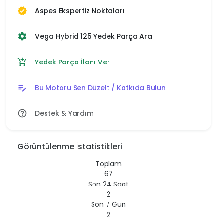
Aspes Ekspertiz Noktaları
verified
Vega Hybrid 125 Yedek Parça Ara
settings
Yedek Parça İlanı Ver
add_shopping_cart
Bu Motoru Sen Düzelt / Katkıda Bulun
edit_note
Destek & Yardım
help_outline
Görüntülenme İstatistikleri
Toplam
67
Son 24 Saat
2
Son 7 Gün
2