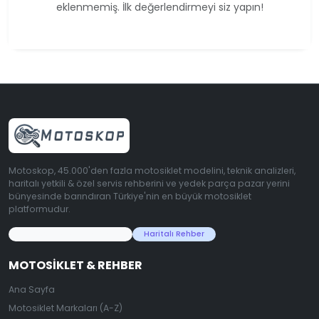
eklenmemiş. İlk değerlendirmeyi siz yapın!
Motoskop, 45.000'den fazla motosiklet modelini, teknik analizleri,
haritalı yetkili & özel servis rehberini ve yedek parça pazar yerini
bünyesinde barındıran Türkiye'nin en büyük motosiklet
platformudur.
45.000+ Motosiklet Verisi
Haritalı Rehber
MOTOSIKLET & REHBER
Ana Sayfa
Motosiklet Markaları (A-Z)