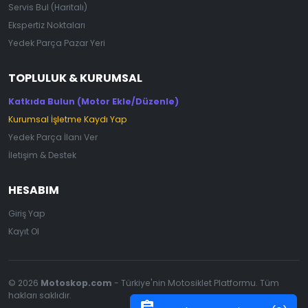
Servis Bul (Haritalı)
Ekspertiz Noktaları
Yedek Parça Pazar Yeri
TOPLULUK & KURUMSAL
Katkıda Bulun (Motor Ekle/Düzenle)
Kurumsal İşletme Kaydı Yap
Yedek Parça İlanı Ver
İletişim & Destek
HESABIM
Giriş Yap
Kayıt Ol
© 2026
Motoskop.com
- Türkiye'nin Motosiklet Platformu. Tüm
hakları saklıdır.
assignment_add