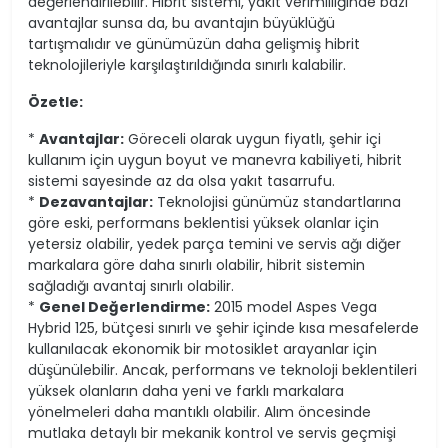
değerlendirilebilir. Hibrit sistemi, yakıt verimliliğinde bazı
avantajlar sunsa da, bu avantajın büyüklüğü
tartışmalıdır ve günümüzün daha gelişmiş hibrit
teknolojileriyle karşılaştırıldığında sınırlı kalabilir.
Özetle:
*
Avantajlar:
Göreceli olarak uygun fiyatlı, şehir içi
kullanım için uygun boyut ve manevra kabiliyeti, hibrit
sistemi sayesinde az da olsa yakıt tasarrufu.
*
Dezavantajlar:
Teknolojisi günümüz standartlarına
göre eski, performans beklentisi yüksek olanlar için
yetersiz olabilir, yedek parça temini ve servis ağı diğer
markalara göre daha sınırlı olabilir, hibrit sistemin
sağladığı avantaj sınırlı olabilir.
*
Genel Değerlendirme:
2015 model Aspes Vega
Hybrid 125, bütçesi sınırlı ve şehir içinde kısa mesafelerde
kullanılacak ekonomik bir motosiklet arayanlar için
düşünülebilir. Ancak, performans ve teknoloji beklentileri
yüksek olanların daha yeni ve farklı markalara
yönelmeleri daha mantıklı olabilir. Alım öncesinde
mutlaka detaylı bir mekanik kontrol ve servis geçmişi