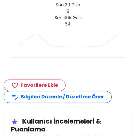
Son 30 Gün
9
Son 365 Gün
54
Favorilere Ekle
favorite_border
Bilgileri Düzenle / Düzeltme Öner
edit_note
Kullanıcı İncelemeleri &
star
Puanlama